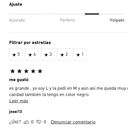
Ajuste
Ajustado
Perfecto
Holgado
Filtrar por estrellas
5
4
3
2
1
me gustó
es grande , yo soy L y la pedí en M y aún así me queda muy grande pero así es el diseño lo recomiendo 
calidad también la tengo en color negro
Leer más
jessi13
¿Útil?
0
0
Denunciar comentario