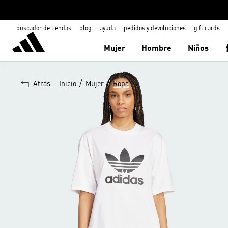
buscador de tiendas
blog
ayuda
pedidos y devoluciones
gift cards
Mujer
Hombre
Niños
/
/
Atrás
Inicio
Mujer
Ropa