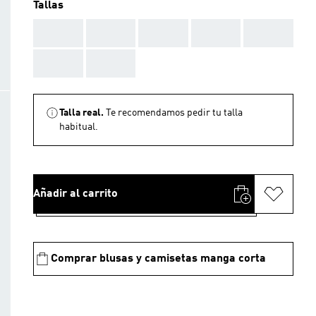
Tallas
AAA
AAA
AAA
AAA
AAA
AAA
AAA
Talla real.
Te recomendamos pedir tu talla
habitual.
Añadir al carrito
Comprar blusas y camisetas manga corta