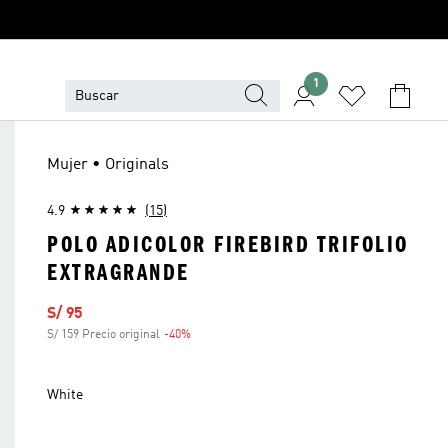
1
Mujer • Originals
4.9
(15)
POLO ADICOLOR FIREBIRD TRIFOLIO
EXTRAGRANDE
Precio de venta
S/ 95
S/ 159 Precio original
-40%
Descuento
White