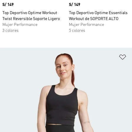
Precio
S/ 149
Precio
S/ 149
Top Deportivo Optime Workout
Top Deportivo Optime Essentials
Twist Reversible Soporte Ligero
Workout de SOPORTE ALTO
Mujer Performance
Mujer Performance
3 colores
5 colores
Añ