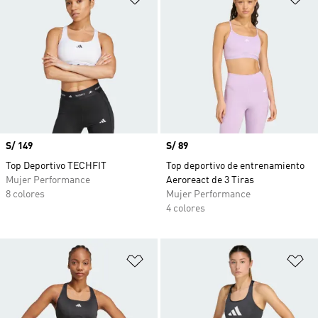
Precio
S/ 149
Precio
S/ 89
Top Deportivo TECHFIT
Top deportivo de entrenamiento
Mujer Performance
Aeroreact de 3 Tiras
8 colores
Mujer Performance
4 colores
Añadir a la lista de deseos
Añ