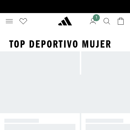
1
TOP DEPORTIVO MUJER
SOPORTE ALTO
SOPORTE MEDIO
Reduce el rebote durante los entre
Compresión para ent