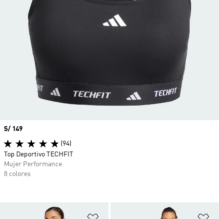
Precio
S/ 149
(94)
Top Deportivo TECHFIT
Mujer Performance
8 colores
Añadir a la lista de deseos
Añ