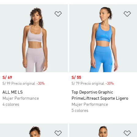
Añadir a la lista de deseos
Añ
Precio de venta
S/ 69
Precio de venta
S/ 55
S/ 99 Precio original
-30%
Descuento
S/ 79 Precio original
-30%
Descuento
ALL ME LS
Top Deportivo Graphic
Mujer Performance
PrimeLiftreact Soporte Ligero
4 colores
Mujer Performance
5 colores
Añadir a la lista de deseos
Añ