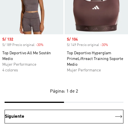
Precio de venta
S/ 132
Precio de venta
S/ 104
S/ 189 Precio original
-30%
Descuento
S/ 149 Precio original
-30%
Descuento
Top Deportivo All Me Sostén
Top Deportivo Hyperglam
Medio
PrimeLiftreact Training Soporte
Mujer Performance
Medio
4 colores
Mujer Performance
Página: 1 de 2
Siguiente