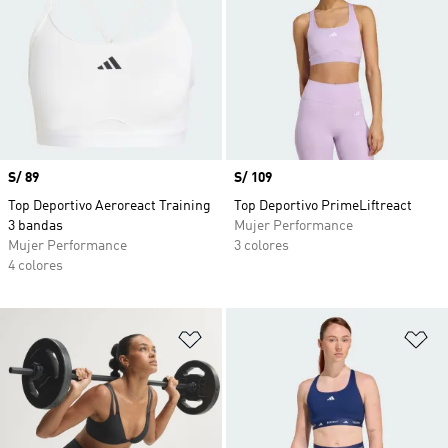
Precio
S/ 89
Precio
S/ 109
Top Deportivo Aeroreact Training
Top Deportivo PrimeLiftreact
3 bandas
Mujer Performance
Mujer Performance
3 colores
4 colores
Añadir a la lista de deseos
Añ