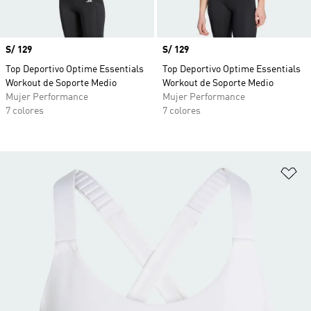
Precio
S/ 129
Precio
S/ 129
Top Deportivo Optime Essentials
Top Deportivo Optime Essentials
Workout de Soporte Medio
Workout de Soporte Medio
Mujer Performance
Mujer Performance
7 colores
7 colores
Añ