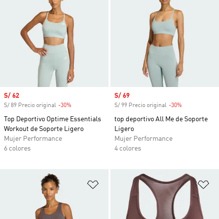
Precio de venta
S/ 62
Precio de venta
S/ 69
S/ 89 Precio original
-30%
Descuento
S/ 99 Precio original
-30%
Descuento
Top Deportivo Optime Essentials
top deportivo All Me de Soporte
Workout de Soporte Ligero
Ligero
Mujer Performance
Mujer Performance
6 colores
4 colores
Añadir a la lista de deseos
Añ