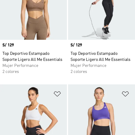
Precio
S/ 129
Precio
S/ 129
Top Deportivo Estampado
Top Deportivo Estampado
Soporte Ligero All Me Essentials
Soporte Ligero All Me Essentials
Mujer Performance
Mujer Performance
2 colores
2 colores
Añadir a la lista de deseos
Añ