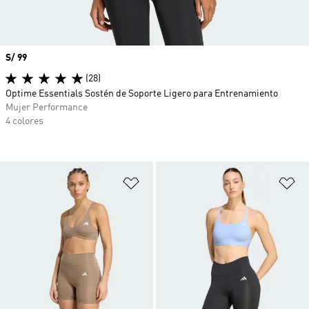
Precio
S/ 99
(28)
Optime Essentials Sostén de Soporte Ligero para Entrenamiento
Mujer Performance
4 colores
Añadir a la lista de deseos
Añ