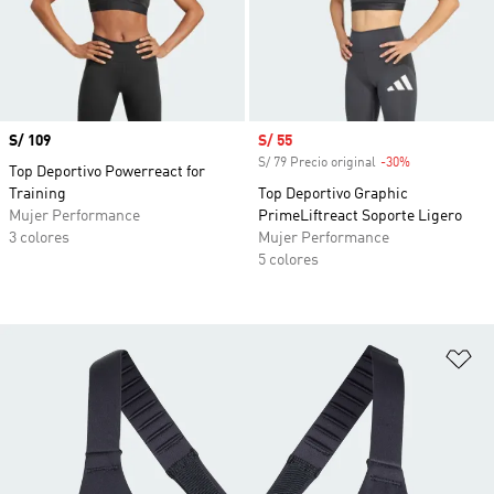
Precio
S/ 109
Precio de venta
S/ 55
S/ 79 Precio original
-30%
Descuento
Top Deportivo Powerreact for
Training
Top Deportivo Graphic
Mujer Performance
PrimeLiftreact Soporte Ligero
3 colores
Mujer Performance
5 colores
Añ