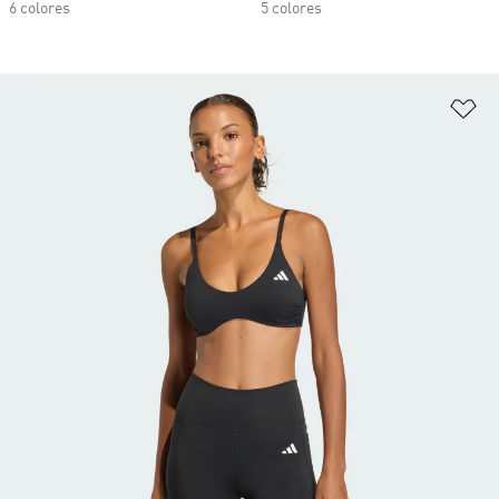
6 colores
5 colores
Añ