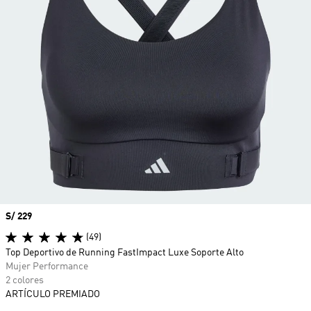
Precio
S/ 229
(49)
Top Deportivo de Running FastImpact Luxe Soporte Alto
Mujer Performance
2 colores
ARTÍCULO PREMIADO