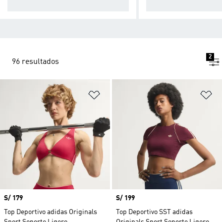
namientos de alto impacto.
de impacto medio.
2
96 resultados
Añadir a la lista de deseos
Añ
Precio
S/ 179
Precio
S/ 199
Top Deportivo adidas Originals
Top Deportivo SST adidas