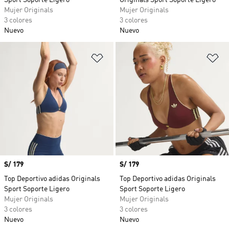
Sport Soporte Ligero
Originals Sport Soporte Ligero
Mujer Originals
Mujer Originals
3 colores
3 colores
Nuevo
Nuevo
Añadir a la lista de deseos
Añ
Precio
S/ 179
Precio
S/ 179
Top Deportivo adidas Originals
Top Deportivo adidas Originals
Sport Soporte Ligero
Sport Soporte Ligero
Mujer Originals
Mujer Originals
3 colores
3 colores
Nuevo
Nuevo