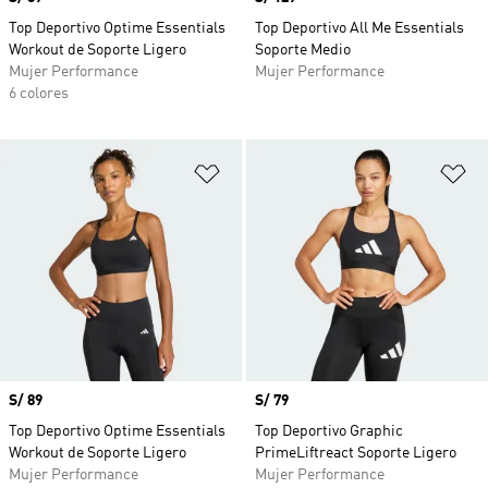
Top Deportivo Optime Essentials
Top Deportivo All Me Essentials
Workout de Soporte Ligero
Soporte Medio
Mujer Performance
Mujer Performance
6 colores
Añadir a la lista de deseos
Añ
Precio
S/ 89
Precio
S/ 79
Top Deportivo Optime Essentials
Top Deportivo Graphic
Workout de Soporte Ligero
PrimeLiftreact Soporte Ligero
Mujer Performance
Mujer Performance