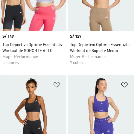
Precio
S/ 149
Precio
S/ 129
Top Deportivo Optime Essentials
Top Deportivo Optime Essentials
Workout de SOPORTE ALTO
Workout de Soporte Medio
Mujer Performance
Mujer Performance
5 colores
7 colores
Añadir a la lista de deseos
Añ