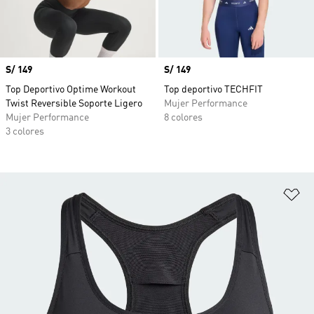
Precio
S/ 149
Precio
S/ 149
Top Deportivo Optime Workout
Top deportivo TECHFIT
Twist Reversible Soporte Ligero
Mujer Performance
Mujer Performance
8 colores
3 colores
Añ