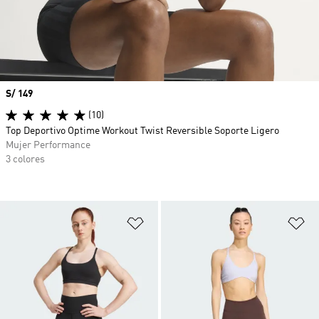
Precio
S/ 149
(10)
Top Deportivo Optime Workout Twist Reversible Soporte Ligero
Mujer Performance
3 colores
Añadir a la lista de deseos
Añ