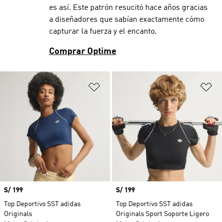
es así. Este patrón resucitó hace años gracias
a diseñadores que sabían exactamente cómo
capturar la fuerza y el encanto.
Comprar Optime
Añadir a la lista de deseos
Añ
Precio
S/ 199
Precio
S/ 199
Top Deportivo SST adidas
Top Deportivo SST adidas
Originals
Originals Sport Soporte Ligero