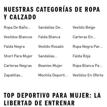
NUESTRAS CATEGORÍAS DE ROPA
Y CALZADO
Ropa De Baño
Sandalias De
Vestido Beige
Mujer
Verano Para
Vestidos Blancos
Falda Blanca
Carteras En
Mujer
Oferta
Falda Negra
Vestido Rosado
Ropa Negra Para
Niñas
Short Para Mujer
Sandalias
Falda Roja
Blancas Mujer
Carteras Negras
Beanies Mujer
Ropa Blanca Para
Mujer
Zapatillas
Mochila Deportiva
Vestidos En Oferta
Outdoor Mujer
Mujer
TOP DEPORTIVO PARA MUJER: LA
LIBERTAD DE ENTRENAR