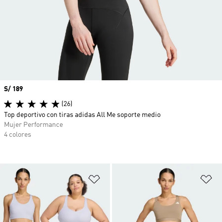
Precio
S/ 189
(26)
Top deportivo con tiras adidas All Me soporte medio
Mujer Performance
4 colores
Añadir a la lista de deseos
Añ