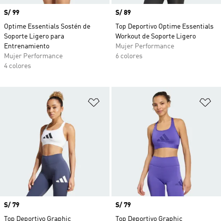
Precio
S/ 99
Precio
S/ 89
Optime Essentials Sostén de
Top Deportivo Optime Essentials
Soporte Ligero para
Workout de Soporte Ligero
Entrenamiento
Mujer Performance
Mujer Performance
6 colores
4 colores
Añadir a la lista de deseos
Añ
Precio
S/ 79
Precio
S/ 79
Top Deportivo Graphic
Top Deportivo Graphic