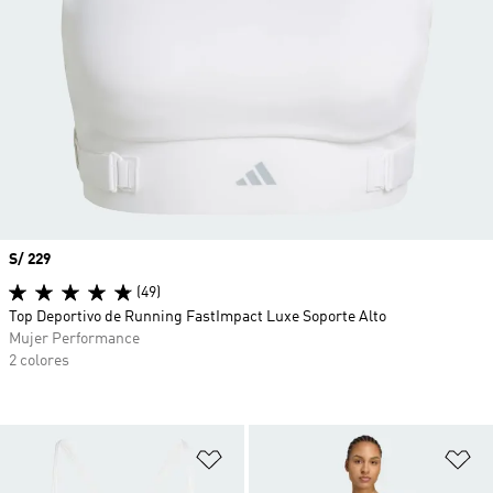
Precio
S/ 229
(49)
Top Deportivo de Running FastImpact Luxe Soporte Alto
Mujer Performance
2 colores
Añadir a la lista de deseos
Añ