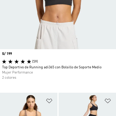
Precio
S/ 199
(59)
Top Deportivo de Running adi365 con Bolsillo de Soporte Medio
Mujer Performance
2 colores
Añadir a la lista de deseos
Añ