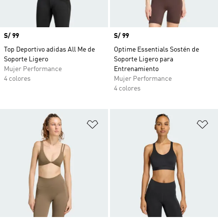
Precio
S/ 99
Precio
S/ 99
Top Deportivo adidas All Me de
Optime Essentials Sostén de
Soporte Ligero
Soporte Ligero para
Mujer Performance
Entrenamiento
4 colores
Mujer Performance
4 colores
Añadir a la lista de deseos
Añ