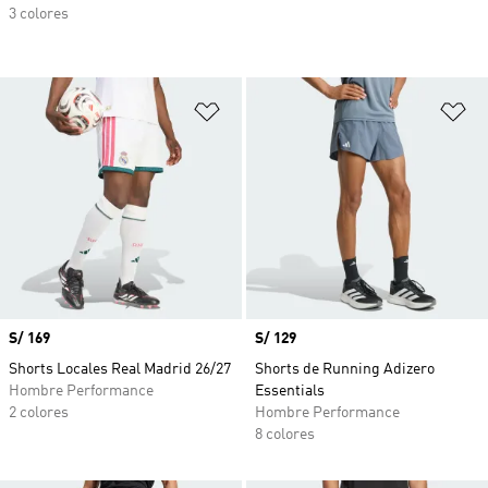
3 colores
Añadir a la lista de deseos
Añ
Precio
S/ 169
Precio
S/ 129
Shorts Locales Real Madrid 26/27
Shorts de Running Adizero
Hombre Performance
Essentials
2 colores
Hombre Performance
8 colores