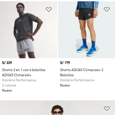
Añadir a la lista de deseos
Añ
Precio
S/ 229
Precio
S/ 179
Shorts 2 en 1 con 4 bolsillos
Shorts ADI365 Climacool+ 2
ADI365 Climacool+
Bolsillos
Hombre Performance
Hombre Performance
2 colores
Nuevo
Nuevo
Añ