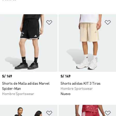
Añadir a la lista de deseos
Añ
Precio
S/ 169
Precio
S/ 149
Shorts de Malla adidas Marvel
Shorts adidas KIT 3 Tiras
Spider-Man
Hombre Sportswear
Hombre Sportswear
Nuevo
Añadir a la lista de deseos
Añ