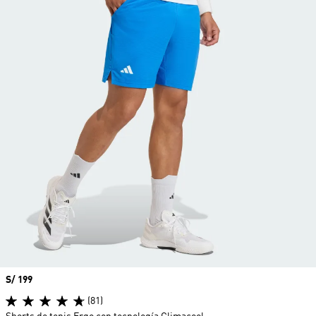
Precio
S/ 199
(81)