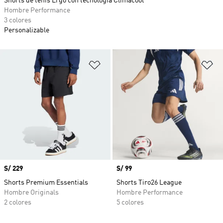
Shorts de tenis Ergo con tecnología Climacool
Hombre Performance
3 colores
Personalizable
Añadir a la lista de deseos
Añ
Precio
S/ 229
Precio
S/ 99
Shorts Premium Essentials
Shorts Tiro26 League
Hombre Originals
Hombre Performance
2 colores
5 colores