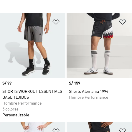
Añadir a la lista de deseos
Añ
Precio
S/ 99
Precio
S/ 159
SHORTS WORKOUT ESSENTIALS
Shorts Alemania 1994
BASE TEJIDOS
Hombre Performance
Hombre Performance
5 colores
Personalizable
Añadir a la lista de deseos
Añ