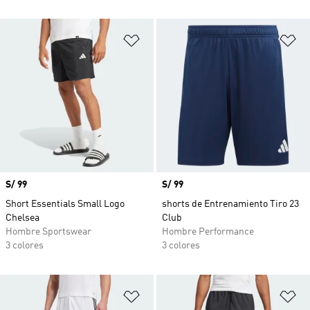
Añadir a la lista de deseos
Añ
Precio
S/ 99
Precio
S/ 99
Short Essentials Small Logo
shorts de Entrenamiento Tiro 23
Chelsea
Club
Hombre Sportswear
Hombre Performance
3 colores
3 colores
Añadir a la lista de deseos
Añ