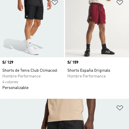
Añadir a la lista de deseos
Añ
Precio
S/ 129
Precio
S/ 159
Shorts de Tenis Club Climacool
Shorts España Originals
Hombre Performance
Hombre Performance
4 colores
Personalizable
Añ