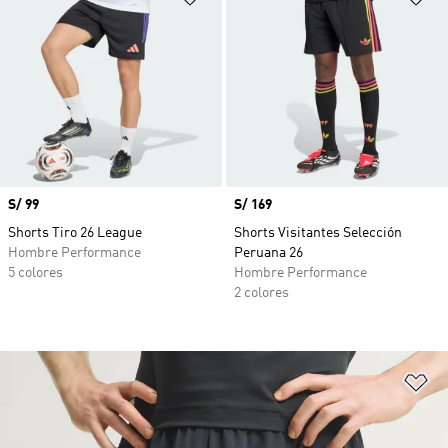
Precio
S/ 99
Precio
S/ 169
Shorts Tiro 26 League
Shorts Visitantes Selección
Hombre Performance
Peruana 26
5 colores
Hombre Performance
2 colores
Añ