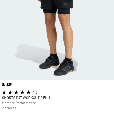
Precio
S/ 229
(60)
SHORTS D4T WORKOUT 2 EN 1
Hombre Performance
2 colores