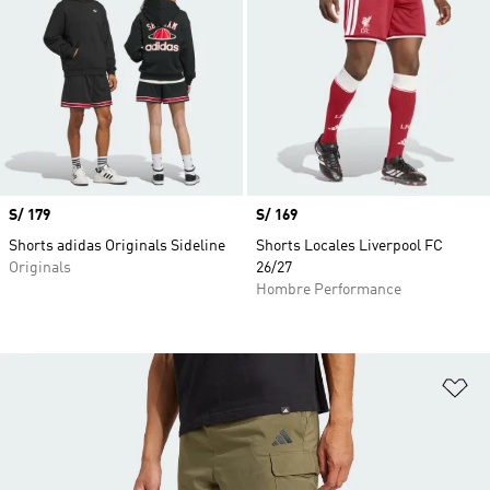
Precio
S/ 179
Precio
S/ 169
Shorts adidas Originals Sideline
Shorts Locales Liverpool FC
Originals
26/27
Hombre Performance
Añ