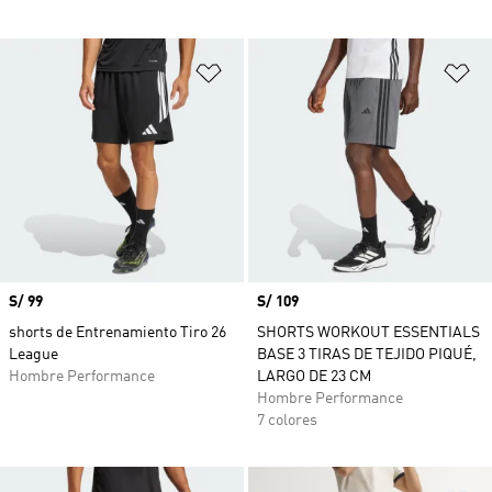
Añadir a la lista de deseos
Añ
Precio
S/ 99
Precio
S/ 109
shorts de Entrenamiento Tiro 26
SHORTS WORKOUT ESSENTIALS
League
BASE 3 TIRAS DE TEJIDO PIQUÉ,
Hombre Performance
LARGO DE 23 CM
Hombre Performance
7 colores