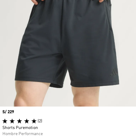
Precio
S/ 229
(2)
Shorts Puremotion
Hombre Performance