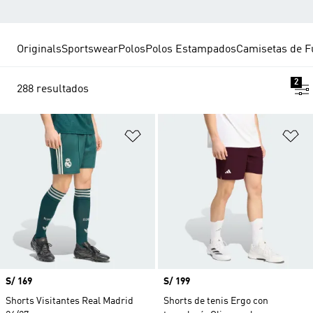
Originals
Sportswear
Polos
Polos Estampados
Camisetas de F
2
288 resultados
Añadir a la lista de deseos
Añ
Precio
S/ 169
Precio
S/ 199
Shorts Visitantes Real Madrid
Shorts de tenis Ergo con