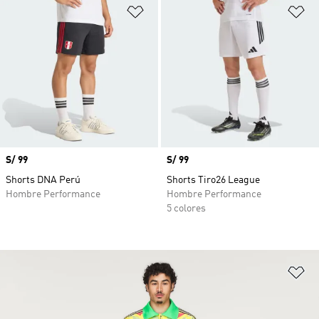
Añadir a la lista de deseos
Añ
Precio
S/ 99
Precio
S/ 99
Shorts DNA Perú
Shorts Tiro26 League
Hombre Performance
Hombre Performance
5 colores
Añ