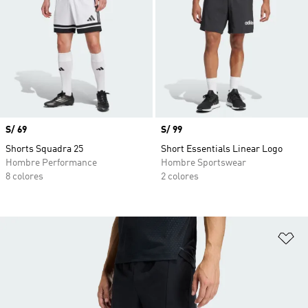
Precio
S/ 69
Precio
S/ 99
Shorts Squadra 25
Short Essentials Linear Logo
Hombre Performance
Hombre Sportswear
8 colores
2 colores
Añ