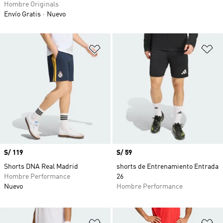
Hombre Originals
Envío Gratis
Nuevo
Añadir a la lista de deseos
Añ
Precio
S/ 119
Precio
S/ 59
Shorts DNA Real Madrid
shorts de Entrenamiento Entrada
Hombre Performance
26
Nuevo
Hombre Performance
Añadir a la lista de deseos
Añ