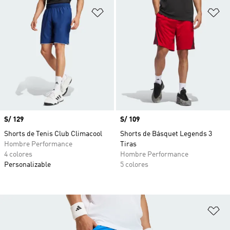
Añadir a la lista de deseos
Añ
Precio
S/ 129
Precio
S/ 109
Shorts de Tenis Club Climacool
Shorts de Básquet Legends 3
Hombre Performance
Tiras
4 colores
Hombre Performance
Personalizable
5 colores
Añ