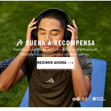
🎶 SUENA A RECOMPENSA
Redime tus puntos de adiClub y activa Spotify Premium.
Disfruta música sin pausas, siempre contigo.
REDIMIR AHORA