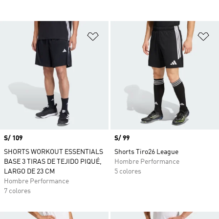
Añadir a la lista de deseos
Añ
Precio
S/ 109
Precio
S/ 99
SHORTS WORKOUT ESSENTIALS
Shorts Tiro26 League
BASE 3 TIRAS DE TEJIDO PIQUÉ,
Hombre Performance
LARGO DE 23 CM
5 colores
Hombre Performance
7 colores