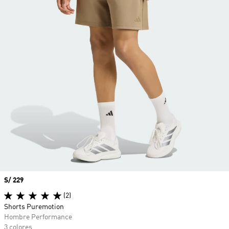
Precio
S/ 229
(2)
Shorts Puremotion
Hombre Performance
3 colores