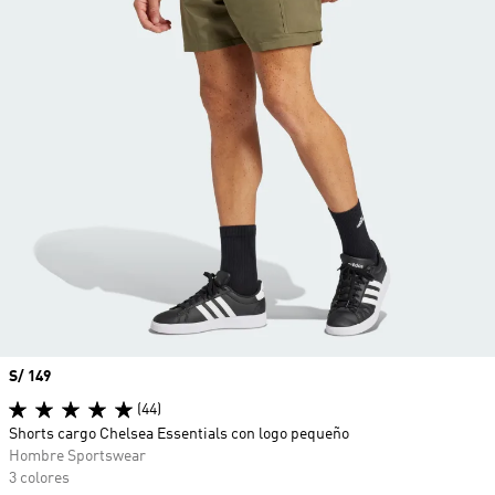
Precio
S/ 149
(44)
Shorts cargo Chelsea Essentials con logo pequeño
Hombre Sportswear
3 colores