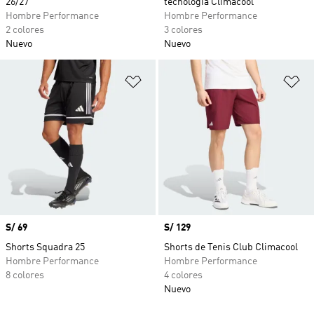
26/27
tecnología Climacool
Hombre Performance
Hombre Performance
2 colores
3 colores
Nuevo
Nuevo
Añadir a la lista de deseos
Añ
Precio
S/ 69
Precio
S/ 129
Shorts Squadra 25
Shorts de Tenis Club Climacool
Hombre Performance
Hombre Performance
8 colores
4 colores
Nuevo