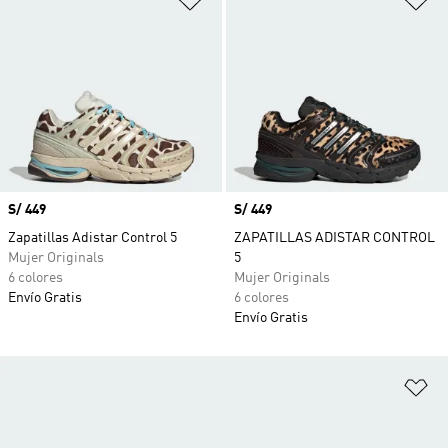
Precio
S/ 449
Precio
S/ 449
Zapatillas Adistar Control 5
ZAPATILLAS ADISTAR CONTROL
Mujer Originals
5
6 colores
Mujer Originals
Envío Gratis
6 colores
Envío Gratis
Añ