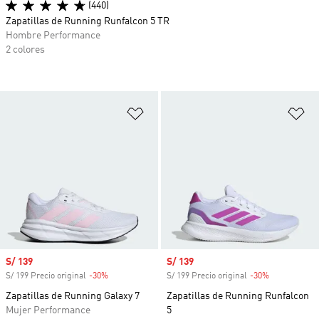
(440)
Zapatillas de Running Runfalcon 5 TR
Hombre Performance
2 colores
Añadir a la lista de deseos
Añ
Precio de venta
S/ 139
Precio de venta
S/ 139
S/ 199 Precio original
-30%
Descuento
S/ 199 Precio original
-30%
Descuento
Zapatillas de Running Galaxy 7
Zapatillas de Running Runfalcon
Mujer Performance
5