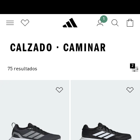
1
CALZADO · CAMINAR
2
75 resultados
Añadir a la lista de deseos
Añ