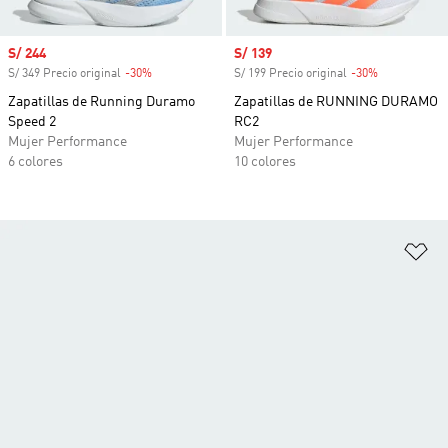
Precio de venta
S/ 244
Precio de venta
S/ 139
S/ 349 Precio original
-30%
Descuento
S/ 199 Precio original
-30%
Descuento
Zapatillas de Running Duramo
Zapatillas de RUNNING DURAMO
Speed 2
RC2
Mujer Performance
Mujer Performance
6 colores
10 colores
Añ