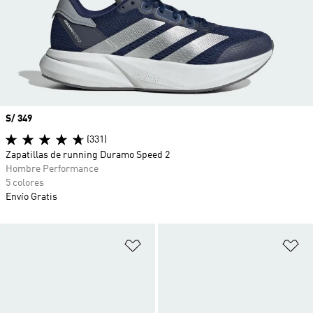
Precio
S/ 349
(331)
Zapatillas de running Duramo Speed 2
Hombre Performance
5 colores
Envío Gratis
Añadir a la lista de deseos
Añ