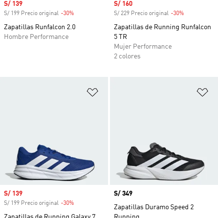
Precio de venta
S/ 139
Precio de venta
S/ 160
S/ 199 Precio original
-30%
Descuento
S/ 229 Precio original
-30%
Descuento
Zapatillas Runfalcon 2.0
Zapatillas de Running Runfalcon
Hombre Performance
5 TR
Mujer Performance
2 colores
Añadir a la lista de deseos
Añ
Precio de venta
S/ 139
Precio
S/ 349
S/ 199 Precio original
-30%
Descuento
Zapatillas Duramo Speed 2
Zapatillas de Running Galaxy 7
Running