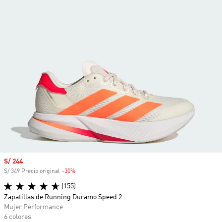
Precio de venta
S/ 244
S/ 349 Precio original
-30%
Descuento
(155)
Zapatillas de Running Duramo Speed 2
Mujer Performance
6 colores