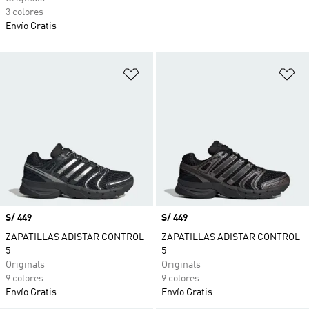
3 colores
Envío Gratis
Añadir a la lista de deseos
Añ
Precio
S/ 449
Precio
S/ 449
ZAPATILLAS ADISTAR CONTROL
ZAPATILLAS ADISTAR CONTROL
5
5
Originals
Originals
9 colores
9 colores
Envío Gratis
Envío Gratis