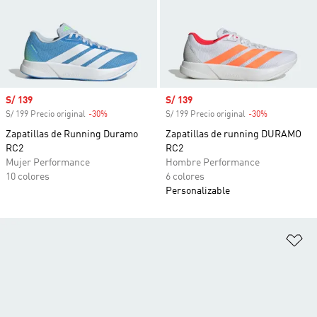
Precio de venta
S/ 139
Precio de venta
S/ 139
S/ 199 Precio original
-30%
Descuento
S/ 199 Precio original
-30%
Descuento
Zapatillas de Running Duramo
Zapatillas de running DURAMO
RC2
RC2
Mujer Performance
Hombre Performance
10 colores
6 colores
Personalizable
Añ