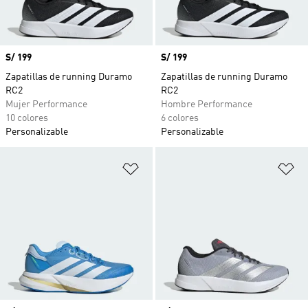
Precio
S/ 199
Precio
S/ 199
Zapatillas de running Duramo
Zapatillas de running Duramo
RC2
RC2
Mujer Performance
Hombre Performance
10 colores
6 colores
Personalizable
Personalizable
Añadir a la lista de deseos
Añ