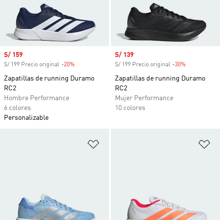
Precio de venta
S/ 159
Precio de venta
S/ 139
S/ 199 Precio original
-20%
Descuento
S/ 199 Precio original
-30%
Descuento
Zapatillas de running Duramo
Zapatillas de running Duramo
RC2
RC2
Hombre Performance
Mujer Performance
6 colores
10 colores
Personalizable
Añadir a la lista de deseos
Añ