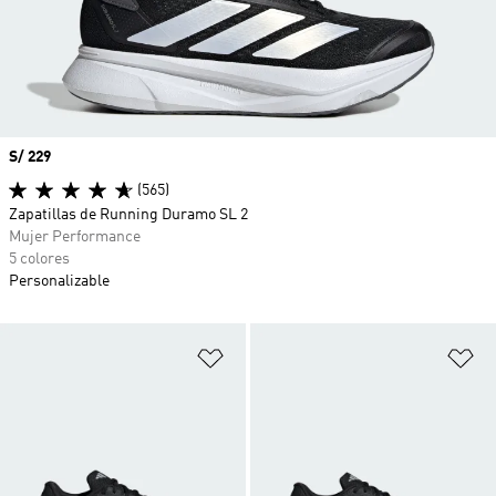
Precio
S/ 229
(565)
Zapatillas de Running Duramo SL 2
Mujer Performance
5 colores
Personalizable
Añadir a la lista de deseos
Añ