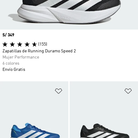
Precio
S/ 349
(155)
Zapatillas de Running Duramo Speed 2
Mujer Performance
6 colores
Envío Gratis
Añadir a la lista de deseos
Añ