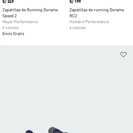
Precio
S/ 349
Precio
S/ 199
Zapatillas de Running Duramo
Zapatillas de running Duramo
Speed 2
RC2
Mujer Performance
Hombre Performance
6 colores
6 colores
Envío Gratis
Añ