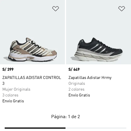
Añadir a la lista de deseos
Añ
Precio
S/ 399
Precio
S/ 649
ZAPATILLAS ADISTAR CONTROL
Zapatillas Adistar Hrmy
3
Originals
Mujer Originals
2 colores
3 colores
Envío Gratis
Envío Gratis
Página: 1 de 2