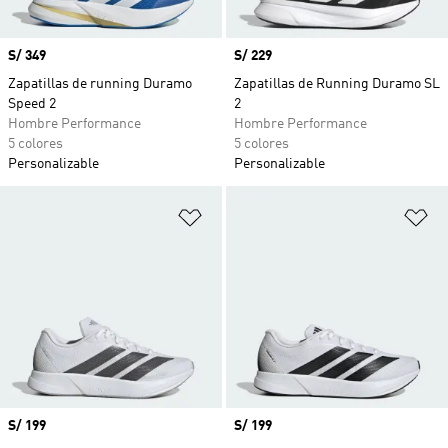
Precio
S/ 349
Precio
S/ 229
Zapatillas de running Duramo
Zapatillas de Running Duramo SL
Speed 2
2
Hombre Performance
Hombre Performance
5 colores
5 colores
Personalizable
Personalizable
Añadir a la lista de deseos
Añ
Precio
S/ 199
Precio
S/ 199