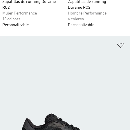
Zapatillas de running Duramo
Zapatillas de running
RC2
Duramo RC2
Mujer Performance
Hombre Performance
10 colores
6 colores
Personalizable
Personalizable
Añ