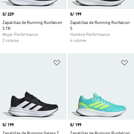
Precio
S/ 229
Precio
S/ 199
Zapatillas de Running Runfalcon
Zapatillas de Running Runfalcon
5 TR
5
Mujer Performance
Hombre Performance
2 colores
4 colores
Añadir a la lista de deseos
Añ
Precio
S/ 199
Precio
S/ 199
Zapatillas de Running Galaxy 7
Zapatillas de Running Runfalcon