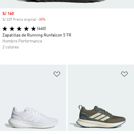
Precio de venta
S/ 160
S/ 229 Precio original
-30%
Descuento
(440)
Zapatillas de Running Runfalcon 5 TR
Hombre Performance
2 colores
Añadir a la lista de deseos
Añ