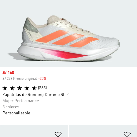
Precio de venta
S/ 160
S/ 229 Precio original
-30%
Descuento
(565)
Zapatillas de Running Duramo SL 2
Mujer Performance
5 colores
Personalizable
Añadir a la lista de deseos
Añ