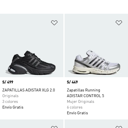
Añadir a la lista de deseos
Añ
Precio
S/ 499
Precio
S/ 449
ZAPATILLAS ADISTAR XLG 2.0
Zapatillas Running
Originals
ADISTAR CONTROL 5
3 colores
Mujer Originals
Envío Gratis
6 colores
Envío Gratis
Añadir a la lista de deseos
Añ