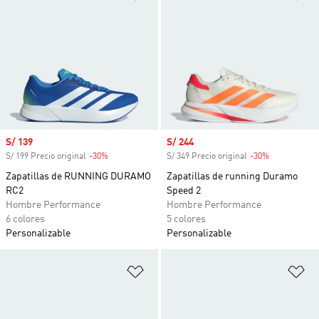
Precio de venta
S/ 139
Precio de venta
S/ 244
S/ 199 Precio original
-30%
Descuento
S/ 349 Precio original
-30%
Descuento
Zapatillas de RUNNING DURAMO
Zapatillas de running Duramo
RC2
Speed 2
Hombre Performance
Hombre Performance
6 colores
5 colores
Personalizable
Personalizable
Añadir a la lista de deseos
Añ