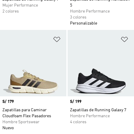
Mujer Performance
5
2 colores
Hombre Performance
3 colores
Personalizable
Añadir a la lista de deseos
Añ
Precio
S/ 179
Precio
S/ 199
Zapatillas para Caminar
Zapatillas de Running Galaxy 7
Cloudfoam Flex Pasadores
Hombre Performance
Hombre Sportswear
4 colores
Nuevo