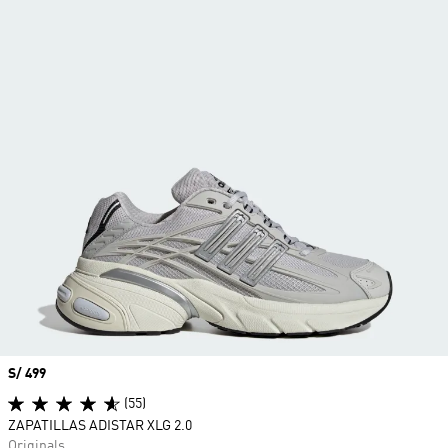
Precio
S/ 499
(55)
ZAPATILLAS ADISTAR XLG 2.0
Originals