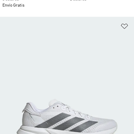
Envío Gratis
Añ