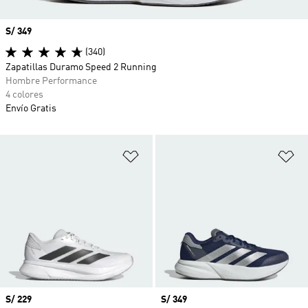
Precio
S/ 349
(340)
Zapatillas Duramo Speed 2 Running
Hombre Performance
4 colores
Envío Gratis
Añadir a la lista de deseos
Añ
Precio
S/ 229
Precio
S/ 349