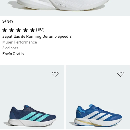
Precio
S/ 349
(156)
Zapatillas de Running Duramo Speed 2
Mujer Performance
6 colores
Envío Gratis
Añadir a la lista de deseos
Añ