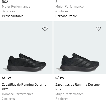
RC2
2
Mujer Performance
Mujer Performance
8 colores
4 colores
Personalizable
Personalizable
Añadir a la lista de deseos
Añ
Precio
S/ 199
Precio
S/ 199
Zapatillas de Running Duramo
Zapatillas de Running Duramo
RC2
RC2
Hombre Performance
Mujer Performance
2 colores
2 colores