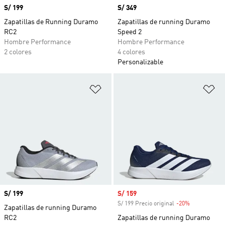
Precio
S/ 199
Precio
S/ 349
Zapatillas de Running Duramo
Zapatillas de running Duramo
RC2
Speed 2
Hombre Performance
Hombre Performance
2 colores
4 colores
Personalizable
Añadir a la lista de deseos
Añ
Precio
S/ 199
Precio de venta
S/ 159
S/ 199 Precio original
-20%
Descuento
Zapatillas de running Duramo
RC2
Zapatillas de running Duramo