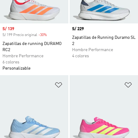
Precio de venta
S/ 139
Precio
S/ 229
S/ 199 Precio original
-30%
Descuento
Zapatillas de Running Duramo SL
Zapatillas de running DURAMO
2
RC2
Hombre Performance
Hombre Performance
4 colores
6 colores
Personalizable
Añadir a la lista de deseos
Añ