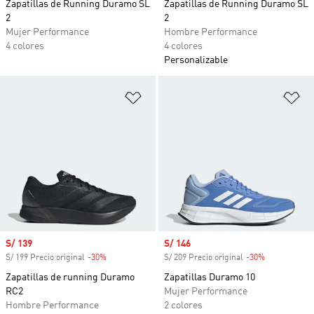
Zapatillas de Running Duramo SL
Zapatillas de Running Duramo SL
2
2
Mujer Performance
Hombre Performance
4 colores
4 colores
Personalizable
Añadir a la lista de deseos
Añ
Precio de venta
S/ 139
Precio de venta
S/ 146
S/ 199 Precio original
-30%
Descuento
S/ 209 Precio original
-30%
Descuento
Zapatillas de running Duramo
Zapatillas Duramo 10
RC2
Mujer Performance
Hombre Performance
2 colores