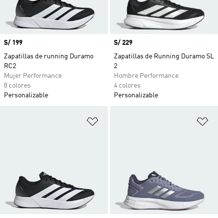
Precio
S/ 199
Precio
S/ 229
Zapatillas de running Duramo
Zapatillas de Running Duramo SL
RC2
2
Mujer Performance
Hombre Performance
8 colores
4 colores
Personalizable
Personalizable
Añadir a la lista de deseos
Añ