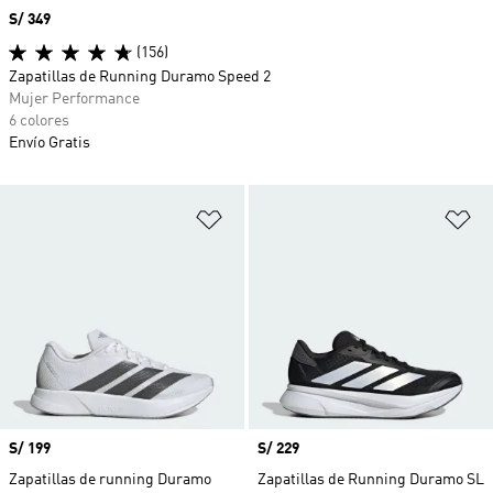
Precio
S/ 349
(156)
Zapatillas de Running Duramo Speed 2
Mujer Performance
6 colores
Envío Gratis
Añadir a la lista de deseos
Añ
Precio
S/ 199
Precio
S/ 229
Zapatillas de running Duramo
Zapatillas de Running Duramo SL