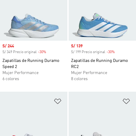
Precio de venta
S/ 244
Precio de venta
S/ 139
S/ 349 Precio original
-30%
Descuento
S/ 199 Precio original
-30%
Descuento
Zapatillas de Running Duramo
Zapatillas de Running Duramo
Speed 2
RC2
Mujer Performance
Mujer Performance
6 colores
8 colores
Añadir a la lista de deseos
Añ