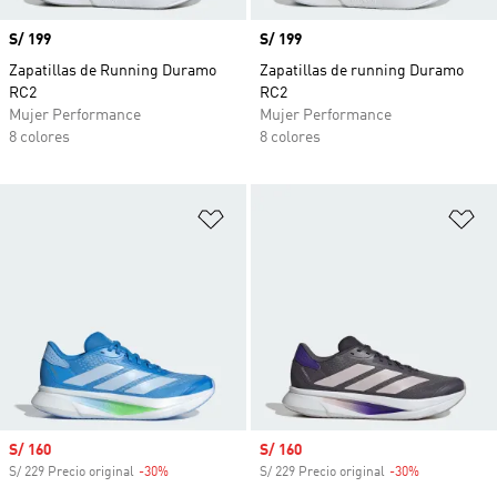
Precio
S/ 199
Precio
S/ 199
Zapatillas de Running Duramo
Zapatillas de running Duramo
RC2
RC2
Mujer Performance
Mujer Performance
8 colores
8 colores
Añadir a la lista de deseos
Añ
Precio de venta
S/ 160
Precio de venta
S/ 160
S/ 229 Precio original
-30%
Descuento
S/ 229 Precio original
-30%
Descuento