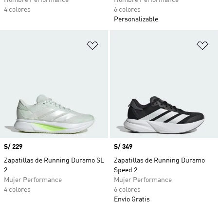
Hombre Performance
Hombre Performance
4 colores
6 colores
Personalizable
Añadir a la lista de deseos
Añ
Precio
S/ 229
Precio
S/ 349
Zapatillas de Running Duramo SL
Zapatillas de Running Duramo
2
Speed 2
Mujer Performance
Mujer Performance
4 colores
6 colores
Envío Gratis