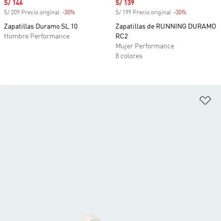
Precio de venta
S/ 146
Precio de venta
S/ 139
S/ 209 Precio original
-30%
Descuento
S/ 199 Precio original
-30%
Descuento
Zapatillas Duramo SL 10
Zapatillas de RUNNING DURAMO
Hombre Performance
RC2
Mujer Performance
8 colores
Añ