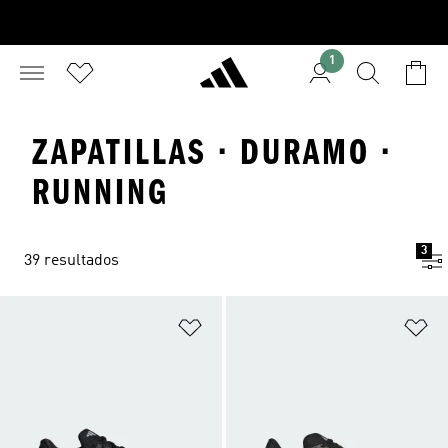
1
ZAPATILLAS · DURAMO ·
RUNNING
3
39 resultados
Añadir a la lista de deseos
Añ