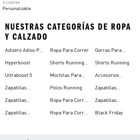
6 colores
Personalizable
NUESTRAS CATEGORÍAS DE ROPA
Y CALZADO
Adizero Adios Pro
Ropa Para Correr
Gorras Para
4
Correr
Hyperboost
Shorts Running
Shorts Running
Hombre
Ultraboost 5
Mochilas Para
Accesorios
Correr
Running
Zapatillas
Polos Running
Zapatillas
Running Hombre
Running En
Zapatillas
Ropa Para Correr
Zapatillas
Oferta
Running
Hombre
Running Negras
Zapatillas
Ropa Para Correr
Black Friday
Running Mujer
Mujer