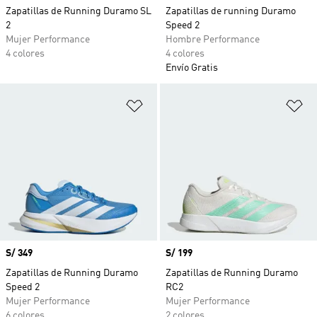
Zapatillas de Running Duramo SL
Zapatillas de running Duramo
2
Speed 2
Mujer Performance
Hombre Performance
4 colores
4 colores
Envío Gratis
Añadir a la lista de deseos
Añ
Precio
S/ 349
Precio
S/ 199
Zapatillas de Running Duramo
Zapatillas de Running Duramo
Speed 2
RC2
Mujer Performance
Mujer Performance
6 colores
2 colores