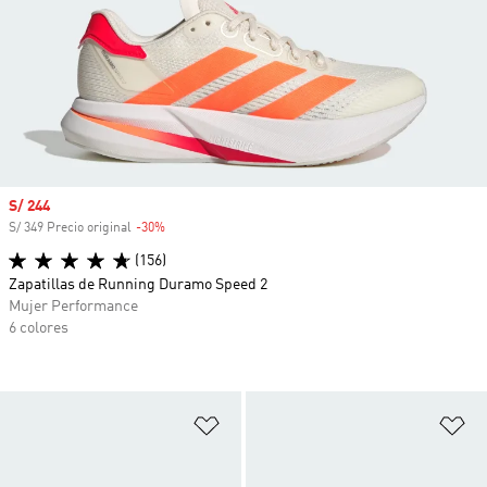
Precio de venta
S/ 244
S/ 349 Precio original
-30%
Descuento
(156)
Zapatillas de Running Duramo Speed 2
Mujer Performance
6 colores
Añadir a la lista de deseos
Añ