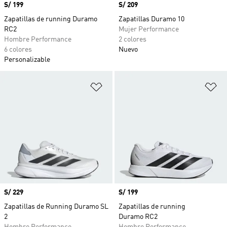
Precio
S/ 199
Precio
S/ 209
Zapatillas de running Duramo
Zapatillas Duramo 10
RC2
Mujer Performance
Hombre Performance
2 colores
6 colores
Nuevo
Personalizable
Añadir a la lista de deseos
Añ
Precio
S/ 229
Precio
S/ 199
Zapatillas de Running Duramo SL
Zapatillas de running
2
Duramo RC2