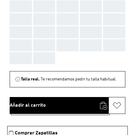
AAA
AAA
AAA
AAA
AAA
AAA
AAA
AAA
AAA
AAA
AAA
AAA
AAA
AAA
AAA
AAA
AAA
AAA
AAA
AAA
AAA
AAA
Talla real.
Te recomendamos pedir tu talla habitual.
Añadir al carrito
Comprar Zapatillas