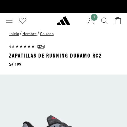
1
/
/
Inicio
Hombre
Calzado
4.6
(324)
ZAPATILLAS DE RUNNING DURAMO RC2
Precio
S/ 199