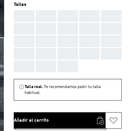
Tallas
AAA
AAA
AAA
AAA
AAA
AAA
AAA
AAA
AAA
AAA
AAA
AAA
AAA
AAA
AAA
AAA
AAA
AAA
AAA
AAA
AAA
AAA
AAA
Talla real.
Te recomendamos pedir tu talla
habitual.
Añadir al carrito