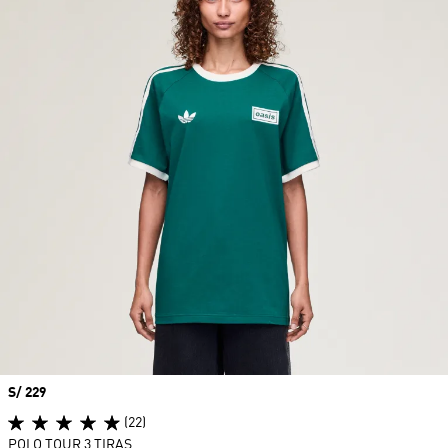
Precio
S/ 229
(22)
POLO TOUR 3 TIRAS