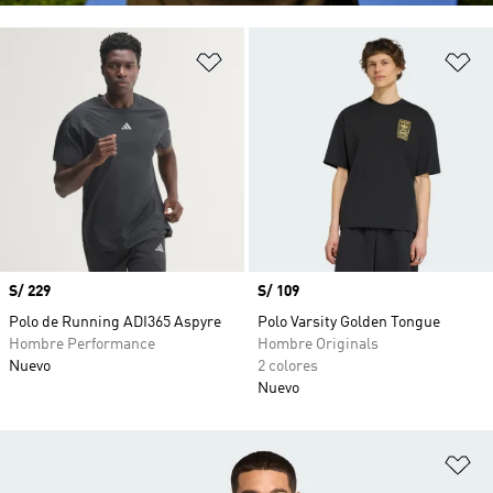
Añadir a la lista de deseos
Añ
Precio
S/ 229
Precio
S/ 109
Polo de Running ADI365 Aspyre
Polo Varsity Golden Tongue
Hombre Performance
Hombre Originals
Nuevo
2 colores
Nuevo
Añ