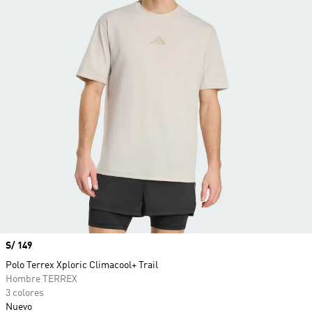
Precio
S/ 149
Polo Terrex Xploric Climacool+ Trail
Hombre TERREX
3 colores
Nuevo