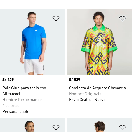
Añadir a la lista de deseos
Añ
Precio
S/ 129
Precio
S/ 529
Polo Club para tenis con
Camiseta de Arquero Chavarria
Climacool
Hombre Originals
Hombre Performance
Envío Gratis
Nuevo
4 colores
Personalizable
Añadir a la lista de deseos
Añ