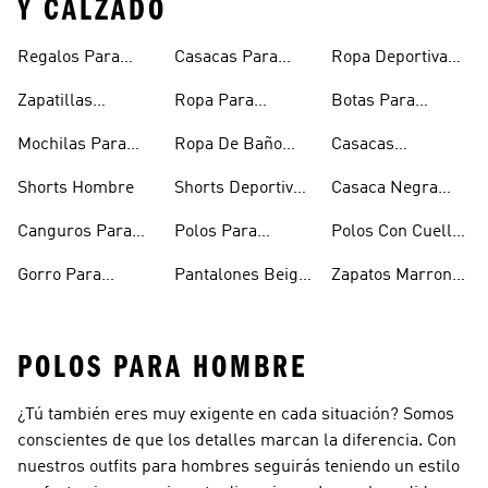
Y CALZADO
Regalos Para
Casacas Para
Ropa Deportiva
Hombre
Hombre
Hombre
Zapatillas
Ropa Para
Botas Para
Urbanas Hombre
Hombres
Hombre
Mochilas Para
Ropa De Baño
Casacas
Hombre
Hombre
Impermeables
Shorts Hombre
Shorts Deportivos
Casaca Negra
Hombre
Hombre
Hombre
Canguros Para
Polos Para
Polos Con Cuello
Hombre
Hombre
Para Hombre
Gorro Para
Pantalones Beige
Zapatos Marron
Hombres
Hombre
Hombre
POLOS PARA HOMBRE
¿Tú también eres muy exigente en cada situación? Somos
conscientes de que los detalles marcan la diferencia. Con
nuestros outfits para hombres seguirás teniendo un estilo