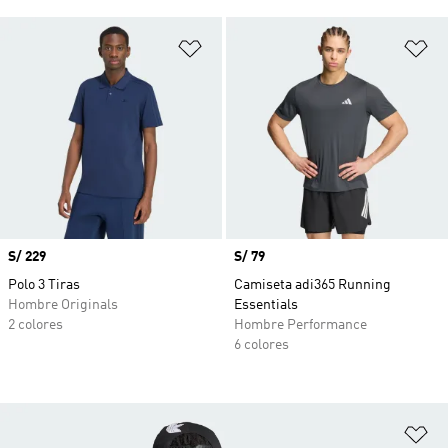
Añadir a la lista de deseos
Añ
Precio
S/ 229
Precio
S/ 79
Polo 3 Tiras
Camiseta adi365 Running
Hombre Originals
Essentials
2 colores
Hombre Performance
6 colores
Añ