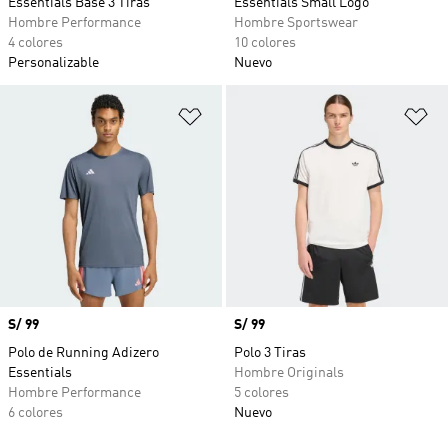
Essentials Base 3 Tiras
Essentials Small Logo
Hombre Performance
Hombre Sportswear
4 colores
10 colores
Personalizable
Nuevo
Añadir a la lista de deseos
Añ
Precio
S/ 99
Precio
S/ 99
Polo de Running Adizero
Polo 3 Tiras
Essentials
Hombre Originals
Hombre Performance
5 colores
6 colores
Nuevo