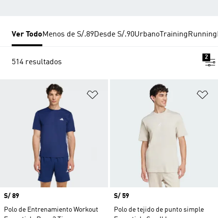
Ver Todo
Menos de S/.89
Desde S/.90
Urbano
Training
Running
2
514 resultados
Añadir a la lista de deseos
Añ
Precio
S/ 89
Precio
S/ 59
Polo de Entrenamiento Workout
Polo de tejido de punto simple