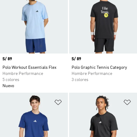
Precio
S/ 89
Precio
S/ 89
Polo Workout Essentials Flex
Polo Graphic Tennis Category
Hombre Performance
Hombre Performance
5 colores
3 colores
Nuevo
Añadir a la lista de deseos
Añ