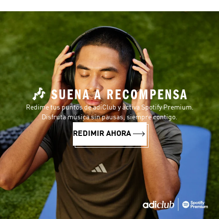
🎶 SUENA A RECOMPENSA
Redime tus puntos de adiClub y activa Spotify Premium.
Disfruta música sin pausas, siempre contigo.
REDIMIR AHORA