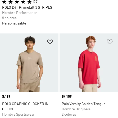
(27)
POLO D4T PrimeLift 3 STRIPES
Hombre Performance
5 colores
Personalizable
Añadir a la lista de deseos
Añ
Precio
S/ 89
Precio
S/ 109
POLO GRAPHIC CLOCKED IN
Polo Varsity Golden Tongue
OFFICE
Hombre Originals
Hombre Sportswear
2 colores