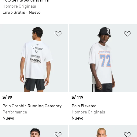
Polo de Fútbol Chavarria
Hombre Originals
Envío Gratis
Nuevo
Añadir a la lista de deseos
Añ
Precio
S/ 99
Precio
S/ 119
Polo Graphic Running Category
Polo Elevated
Performance
Hombre Originals
Nuevo
Nuevo
Añadir a la lista de deseos
Añ