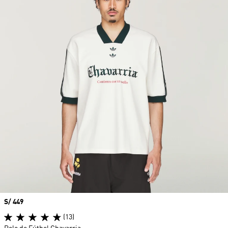
Precio
S/ 449
(13)