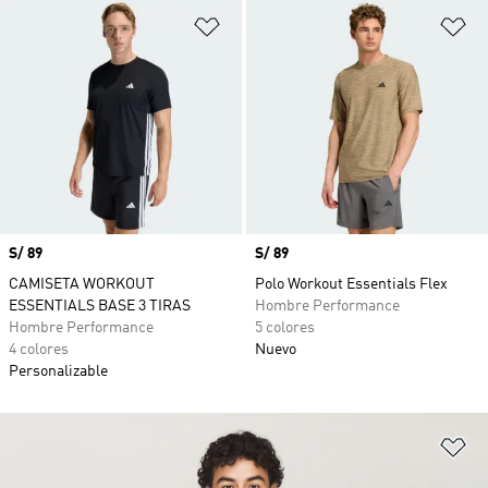
Añadir a la lista de deseos
Añ
Precio
S/ 89
Precio
S/ 89
CAMISETA WORKOUT
Polo Workout Essentials Flex
ESSENTIALS BASE 3 TIRAS
Hombre Performance
Hombre Performance
5 colores
4 colores
Nuevo
Personalizable
Añ