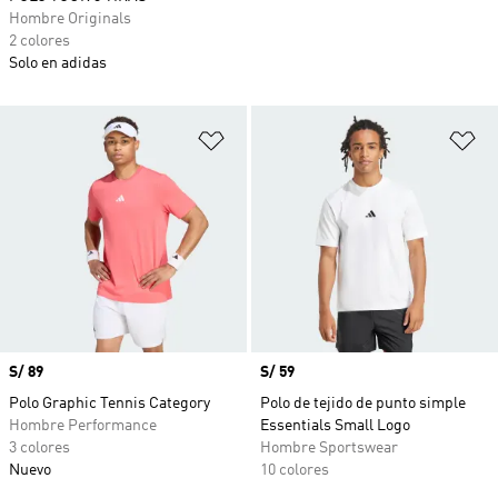
Hombre Originals
2 colores
Solo en adidas
Añadir a la lista de deseos
Añ
Precio
S/ 89
Precio
S/ 59
Polo Graphic Tennis Category
Polo de tejido de punto simple
Hombre Performance
Essentials Small Logo
3 colores
Hombre Sportswear
Nuevo
10 colores