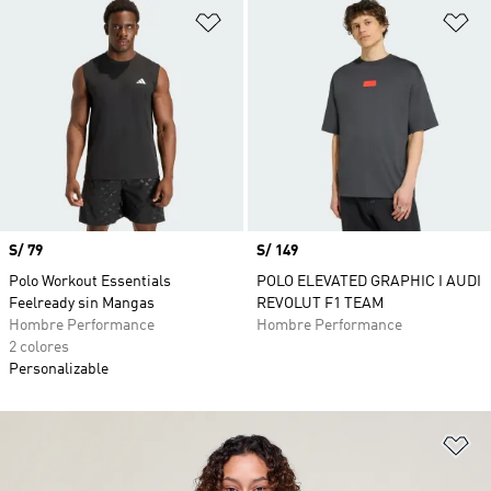
Añadir a la lista de deseos
Añ
Precio
S/ 79
Precio
S/ 149
Polo Workout Essentials
POLO ELEVATED GRAPHIC I AUDI
Feelready sin Mangas
REVOLUT F1 TEAM
Hombre Performance
Hombre Performance
2 colores
Personalizable
Añ