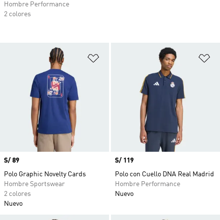
Hombre Performance
2 colores
Añadir a la lista de deseos
Añ
Precio
S/ 89
Precio
S/ 119
Polo Graphic Novelty Cards
Polo con Cuello DNA Real Madrid
Hombre Sportswear
Hombre Performance
2 colores
Nuevo
Nuevo