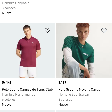
Hombre Originals
3 colores
Nuevo
Añadir a la lista de deseos
Añ
Precio
S/ 149
Precio
S/ 89
Polo Cuello Camisa de Tenis Club
Polo Graphic Novelty Cards
Hombre Performance
Hombre Sportswear
6 colores
2 colores
Nuevo
Nuevo