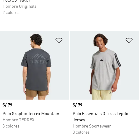
Polo SST ARCH
Hombre Originals
2 colores
Añadir a la lista de deseos
Añ
Precio
S/ 79
Precio
S/ 79
Polo Graphic Terrex Mountain
Polo Essentials 3 Tiras Tejido
Hombre TERREX
Jersey
3 colores
Hombre Sportswear
3 colores