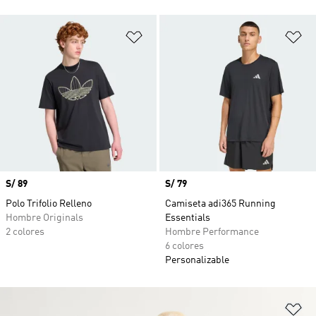
Añadir a la lista de deseos
Añ
Precio
S/ 89
Precio
S/ 79
Polo Trifolio Relleno
Camiseta adi365 Running
Hombre Originals
Essentials
2 colores
Hombre Performance
6 colores
Personalizable
Añ