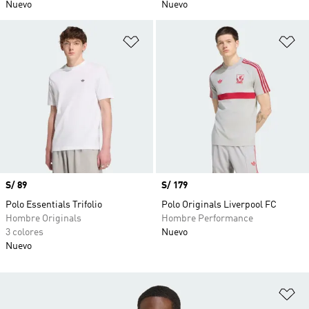
Nuevo
Nuevo
Añadir a la lista de deseos
Añ
Precio
S/ 89
Precio
S/ 179
Polo Essentials Trifolio
Polo Originals Liverpool FC
Hombre Originals
Hombre Performance
3 colores
Nuevo
Nuevo
Añ