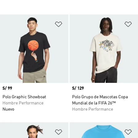
Añadir a la lista de deseos
Añ
Precio
S/ 99
Precio
S/ 129
Polo Graphic Showboat
Polo Grupo de Mascotas Copa
Hombre Performance
Mundial de la FIFA 26™
Nuevo
Hombre Performance
Añadir a la lista de deseos
Añ