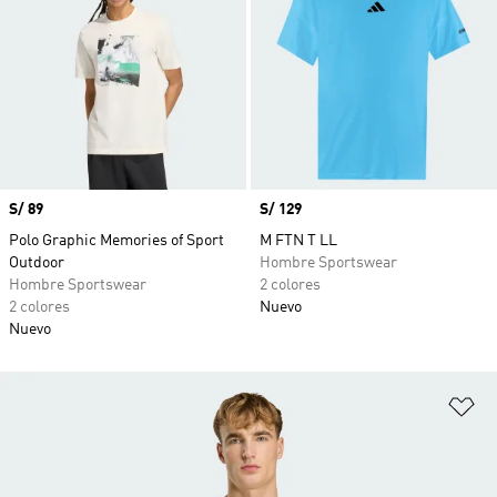
Precio
S/ 89
Precio
S/ 129
Polo Graphic Memories of Sport
M FTN T LL
Outdoor
Hombre Sportswear
Hombre Sportswear
2 colores
2 colores
Nuevo
Nuevo
Añ