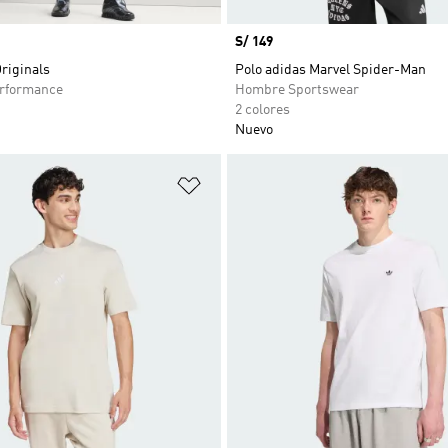
Precio
S/ 149
riginals
Polo adidas Marvel Spider-Man
rformance
Hombre Sportswear
2 colores
Nuevo
sta de deseos
Añadir a la lista de deseos