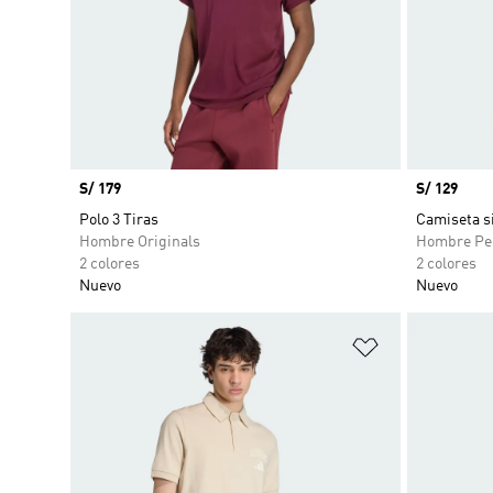
Precio
S/ 179
Precio
S/ 129
Polo 3 Tiras
Camiseta s
Hombre Originals
Hombre Pe
2 colores
2 colores
Nuevo
Nuevo
Añadir a la li