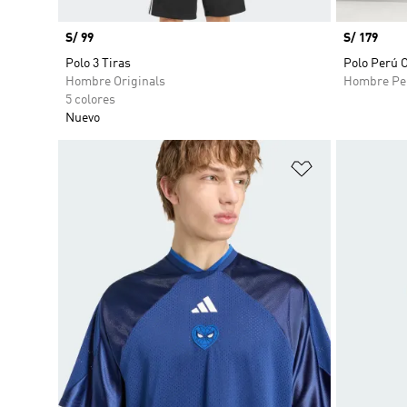
Precio
S/ 99
Precio
S/ 179
Polo 3 Tiras
Polo Perú O
Hombre Originals
Hombre Pe
5 colores
Nuevo
Añadir a la li