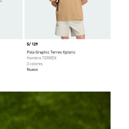
Precio
S/ 129
Polo Graphic Terrex Xploric
Hombre TERREX
3 colores
Nuevo