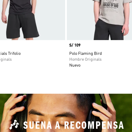
Precio
S/ 109
als Trifolio
Polo Flaming Bird
ginals
Hombre Originals
Nuevo
🎶 SUENA A RECOMPENSA