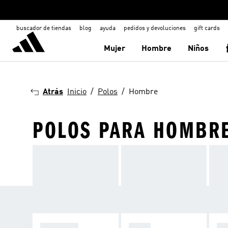
buscador de tiendas
blog
ayuda
pedidos y devoluciones
gift cards
Mujer
Hombre
Niños
Atrás
Inicio
Polos
Hombre
POLOS PARA HOMBR
CALZADO
POLO
SH