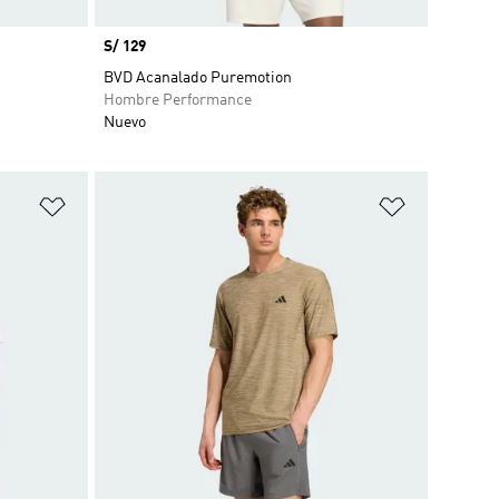
Precio
S/ 129
BVD Acanalado Puremotion
Hombre Performance
Nuevo
Añadir a la lista de deseos
Añadir a la