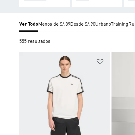
Ver Todo
Menos de S/.89
Desde S/.90
Urbano
Training
Ru
555 resultados
Añadir a la li