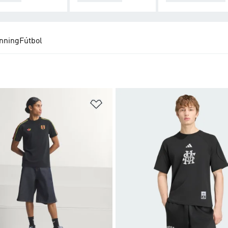
nning
Fútbol
sta de deseos
Añadir a la lista de deseos