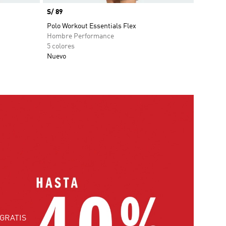
Precio
S/ 89
Polo Workout Essentials Flex
Hombre Performance
5 colores
Nuevo
GRATIS