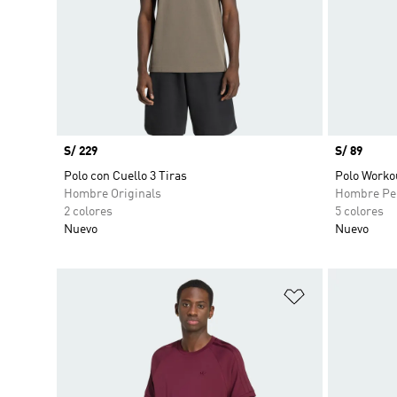
Precio
S/ 229
Precio
S/ 89
Polo con Cuello 3 Tiras
Polo Workou
Hombre Originals
Hombre Pe
2 colores
5 colores
Nuevo
Nuevo
Añadir a la li