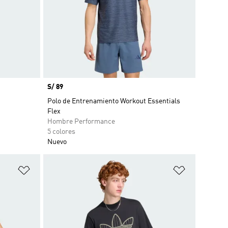
Precio
S/ 89
Polo de Entrenamiento Workout Essentials
Flex
Hombre Performance
5 colores
Nuevo
Añadir a la lista de deseos
Añadir a la