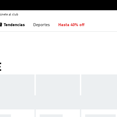
únete al club
🩰 Tendencias
Deportes
Hasta 40% off
E
ORTS
PANTALÓN
ROPA COMODA