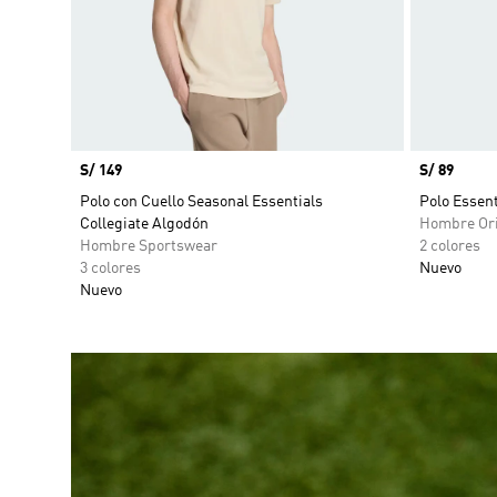
Precio
S/ 149
Precio
S/ 89
Polo con Cuello Seasonal Essentials
Polo Essenti
Collegiate Algodón
Hombre Ori
Hombre Sportswear
2 colores
3 colores
Nuevo
Nuevo