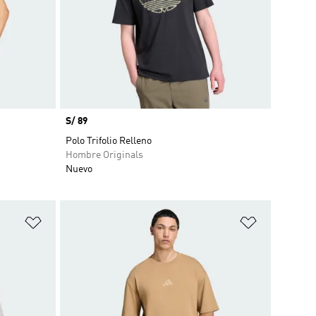
Precio
S/ 89
Polo Trifolio Relleno
Hombre Originals
Nuevo
Añadir a la lista de deseos
Añadir a la