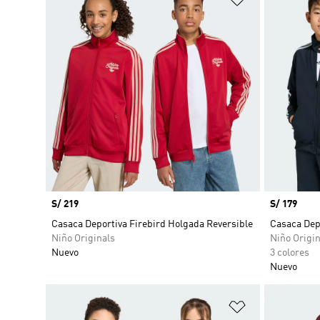
Precio
S/ 219
Precio
S/ 179
Casaca Deportiva Firebird Holgada Reversible
Casaca Dep
Niño Originals
Niño Origin
Nuevo
3 colores
Nuevo
Añadir a la li