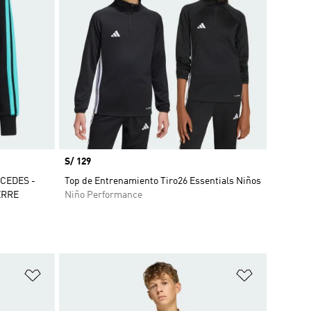
Precio
S/ 129
CEDES -
Top de Entrenamiento Tiro26 Essentials Niños
ERRE
Niño Performance
Añadir a la lista de deseos
Añadir a la