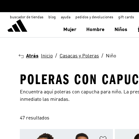
buscador de tiendas
blog
ayuda
pedidos y devoluciones
gift cards
Mujer
Hombre
Niños
Atrás
Inicio
Casacas y Poleras
Niño
POLERAS CON CAPUC
Encuentra aquí poleras con capucha para niño. La prese
inmediato las miradas.
47 resultados
Añadir a la li