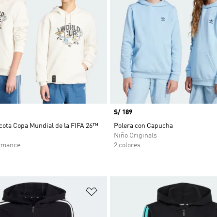
Precio
S/ 189
cota Copa Mundial de la FIFA 26™
Polera con Capucha
Niño Originals
rmance
2 colores
sta de deseos
Añadir a la lista de deseos