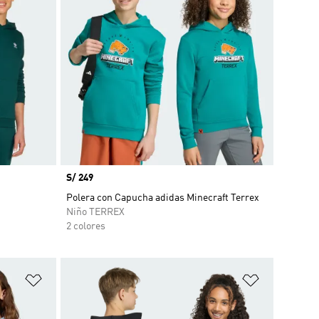
Precio
S/ 249
Polera con Capucha adidas Minecraft Terrex
Niño TERREX
2 colores
Añadir a la lista de deseos
Añadir a la