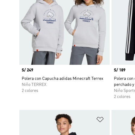
Precio
S/ 249
Precio
S/ 189
Polera con Capucha adidas Minecraft Terrex
Polera con
Niño TERREX
perchado y 
2 colores
Niño Sport
2 colores
Añadir a la li