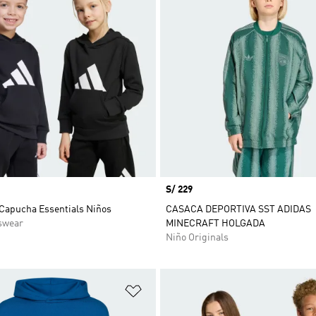
Precio
S/ 229
 Capucha Essentials Niños
CASACA DEPORTIVA SST ADIDAS
swear
MINECRAFT HOLGADA
Niño Originals
sta de deseos
Añadir a la lista de deseos