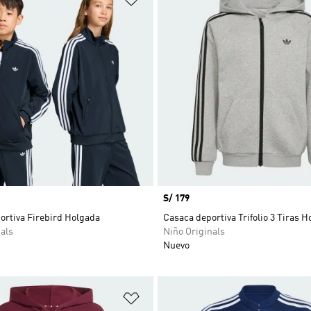
Precio
S/ 179
ortiva Firebird Holgada
Casaca deportiva Trifolio 3 Tiras H
als
Niño Originals
Nuevo
sta de deseos
Añadir a la lista de deseos