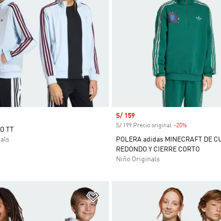
Precio de venta
S/ 159
S/ 199 Precio original
-20%
Descuento
O TT
als
POLERA adidas MINECRAFT DE C
REDONDO Y CIERRE CORTO
Niño Originals
sta de deseos
Añadir a la lista de deseos