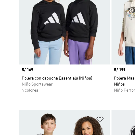
Precio
S/ 169
Precio
S/ 199
Polera con capucha Essentials (Niños)
Polera Mas
Niño Sportswear
Niños
4 colores
Niño Perfo
Añadir a la li