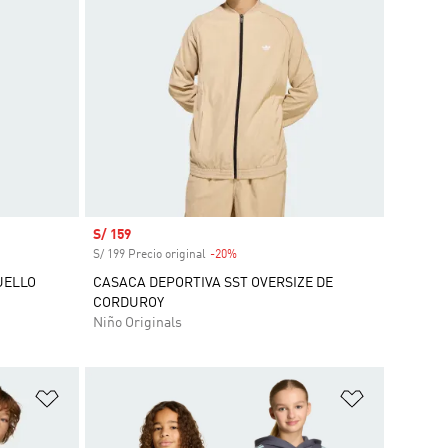
Precio de venta
S/ 159
S/ 199 Precio original
-20%
Descuento
UELLO
CASACA DEPORTIVA SST OVERSIZE DE
CORDUROY
Niño Originals
Añadir a la lista de deseos
Añadir a la