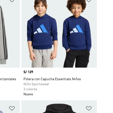
Precio
S/ 129
orizontales
Polera con Capucha Essentials Niños
Niño Sportswear
3 colores
Nuevo
Añadir a la lista de deseos
Añadir a la