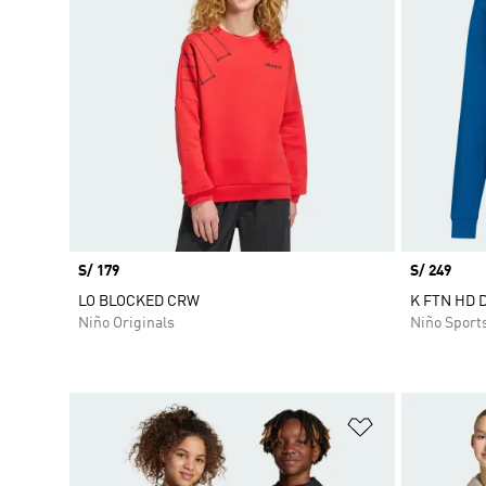
Precio
S/ 179
Precio
S/ 249
LO BLOCKED CRW
K FTN HD 
Niño Originals
Niño Sport
Añadir a la li