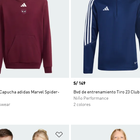
Precio
S/ 149
 Capucha adidas Marvel Spider-
Bvd de entrenamiento Tiro 23 Club
Niño Performance
swear
2 colores
sta de deseos
Añadir a la lista de deseos