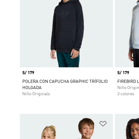
Precio
S/ 179
Precio
S/ 179
POLERA CON CAPUCHA GRAPHIC TRÍFOLIO
FIREBIRD L
HOLGADA
Niño Origin
Niño Originals
3 colores
Añadir a la li