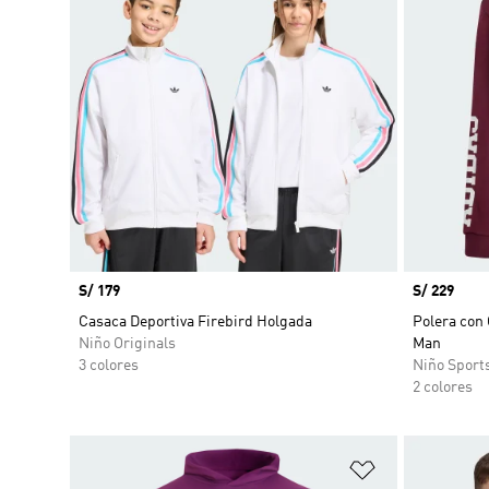
Precio
S/ 179
Precio
S/ 229
Casaca Deportiva Firebird Holgada
Polera con
Niño Originals
Man
3 colores
Niño Sport
2 colores
Añadir a la li