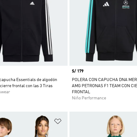
Precio
S/ 179
 capucha Essentials de algodón
POLERA CON CAPUCHA DNA MER
cierre frontal con las 3 Tiras
AMG PETRONAS F1 TEAM CON CI
swear
FRONTAL
Niño Performance
sta de deseos
Añadir a la lista de deseos