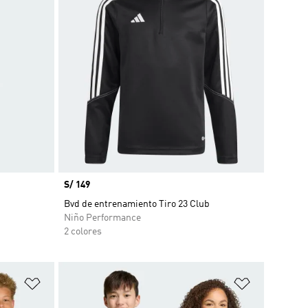
Precio
S/ 149
Bvd de entrenamiento Tiro 23 Club
Niño Performance
2 colores
Añadir a la lista de deseos
Añadir a la