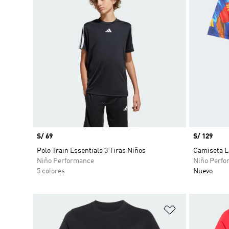
Precio
S/ 69
Precio
S/ 129
Polo Train Essentials 3 Tiras Niños
Camiseta L
Niño Performance
Niño Perfo
5 colores
Nuevo
Añadir a la li