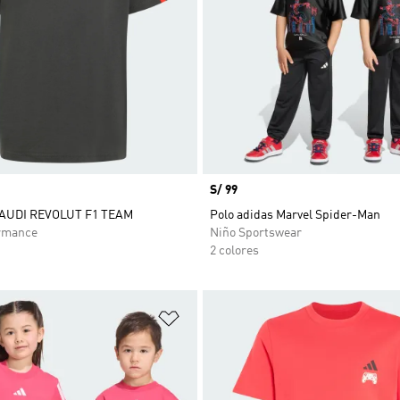
Precio
S/ 99
AUDI REVOLUT F1 TEAM
Polo adidas Marvel Spider-Man
rmance
Niño Sportswear
2 colores
sta de deseos
Añadir a la lista de deseos