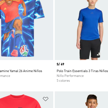
Precio
S/ 69
amine Yamal 26 Anime Niños
Polo Train Essentials 3 Tiras Niños
rmance
Niño Performance
5 colores
sta de deseos
Añadir a la lista de deseos