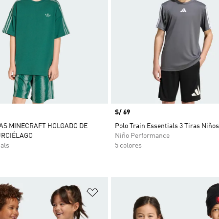
Precio
S/ 69
AS MINECRAFT HOLGADO DE
Polo Train Essentials 3 Tiras Niños
RCIÉLAGO
Niño Performance
als
5 colores
sta de deseos
Añadir a la lista de deseos