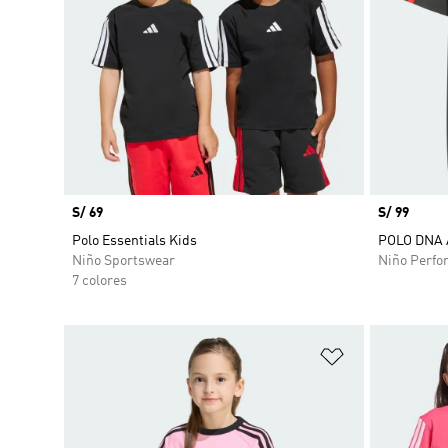
Precio
S/ 69
Precio
S/ 99
Polo Essentials Kids
POLO DNA 
Niño Sportswear
Niño Perfo
7 colores
Añadir a la li