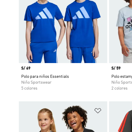
Precio
S/ 69
Precio
S/ 59
Polo para niños Essentials
Polo estamp
Niño Sportswear
Niño Sport
5 colores
2 colores
Añadir a la li