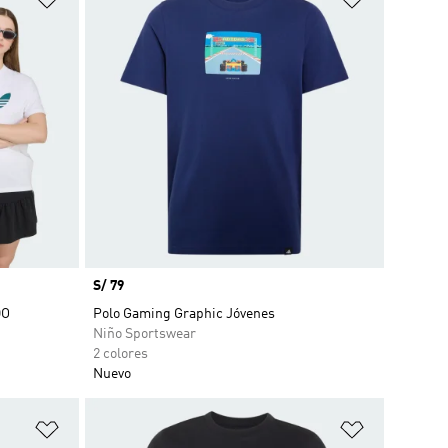
Precio
S/ 79
DO
Polo Gaming Graphic Jóvenes
Niño Sportswear
2 colores
Nuevo
Añadir a la lista de deseos
Añadir a la