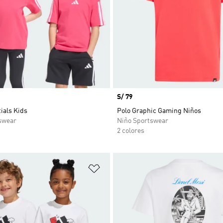
Precio
S/ 79
ials Kids
Polo Graphic Gaming Niños
swear
Niño Sportswear
2 colores
sta de deseos
Añadir a la lista de deseos