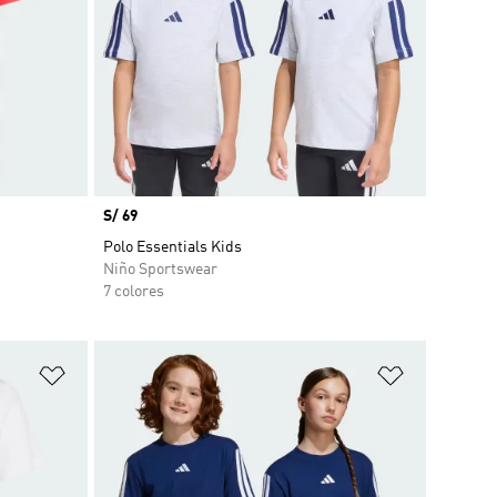
Precio
S/ 69
Polo Essentials Kids
Niño Sportswear
7 colores
Añadir a la lista de deseos
Añadir a la