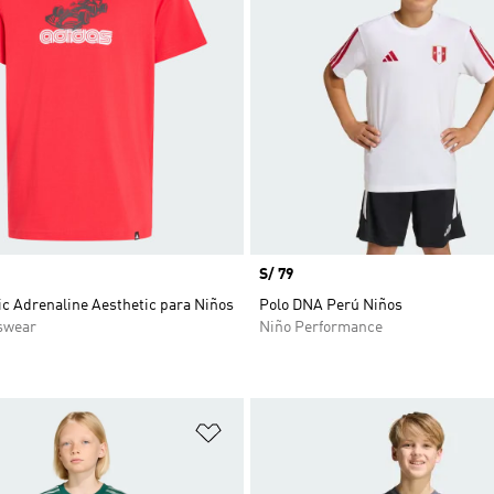
Precio
S/ 79
c Adrenaline Aesthetic para Niños
Polo DNA Perú Niños
swear
Niño Performance
sta de deseos
Añadir a la lista de deseos