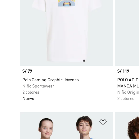
Precio
S/ 79
Precio
S/ 119
Polo Gaming Graphic Jóvenes
POLO ADID
Niño Sportswear
MANGA MU
2 colores
Niño Origin
Nuevo
2 colores
Añadir a la li