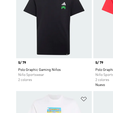
Precio
S/ 79
Precio
S/ 79
Polo Graphic Gaming Niños
Polo Graphi
Niño Sportswear
Niño Sport
2 colores
2 colores
Nuevo
Añadir a la li