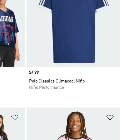
Precio
S/ 99
Polo Classics Climacool Niño
Niño Performance
Añadir a la lista de deseos
Añadir a la