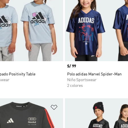
Precio
S/ 99
ado Positivity Table
Polo adidas Marvel Spider-Man
swear
Niño Sportswear
2 colores
sta de deseos
Añadir a la lista de deseos