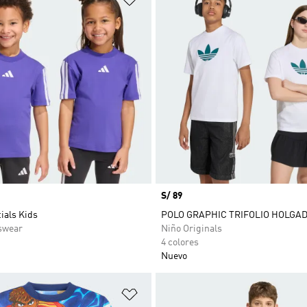
Precio
S/ 89
ials Kids
POLO GRAPHIC TRIFOLIO HOLGA
swear
Niño Originals
4 colores
Nuevo
sta de deseos
Añadir a la lista de deseos