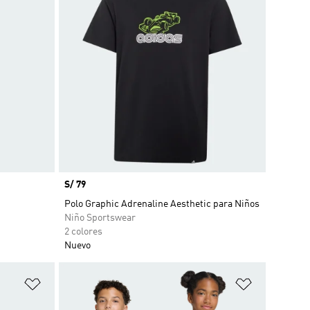
Precio
S/ 79
Polo Graphic Adrenaline Aesthetic para Niños
Niño Sportswear
2 colores
Nuevo
Añadir a la lista de deseos
Añadir a la