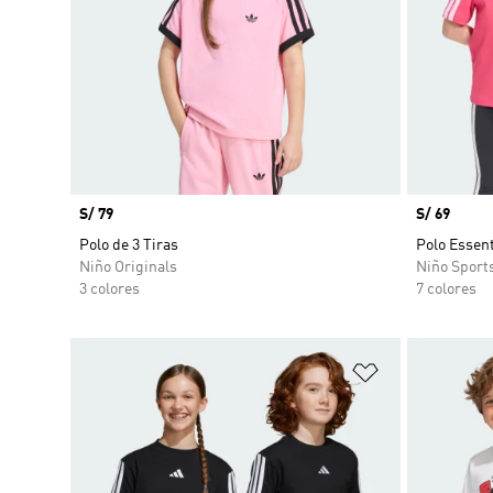
Precio
S/ 79
Precio
S/ 69
Polo de 3 Tiras
Polo Essent
Niño Originals
Niño Sport
3 colores
7 colores
Añadir a la li