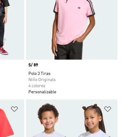
Precio
S/ 89
Polo 3 Tiras
Niño Originals
4 colores
Personalizable
Añadir a la lista de deseos
Añadir a la