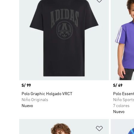
Precio
S/ 99
Precio
S/ 69
Polo Graphic Holgado VRCT
Polo Essent
Niño Originals
Niño Sport
Nuevo
7 colores
Nuevo
Añadir a la li