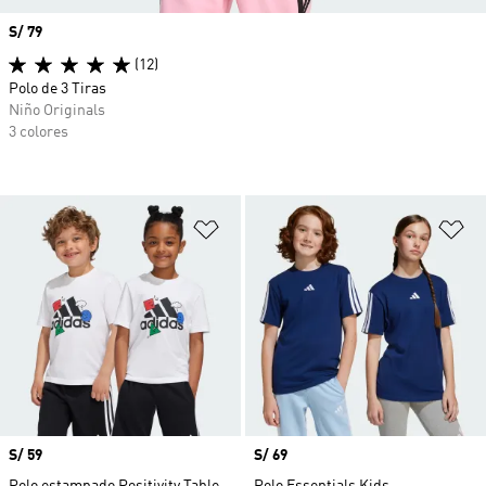
Precio
S/ 79
(12)
Polo de 3 Tiras
Niño Originals
3 colores
Añadir a la lista de deseos
Añ
Precio
S/ 59
Precio
S/ 69