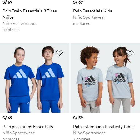
Precio
S/ 69
Precio
S/ 69
Polo Train Essentials 3 Tiras
Polo Essentials Kids
Niños
Niño Sportswear
Niño Performance
6 colores
5 colores
Añadir a la lista de deseos
Añ
Precio
S/ 69
Precio
S/ 59
Polo para niños Essentials
Polo estampado Positivity Table
Niño Sportswear
Niño Sportswear
5 colores
2 colores