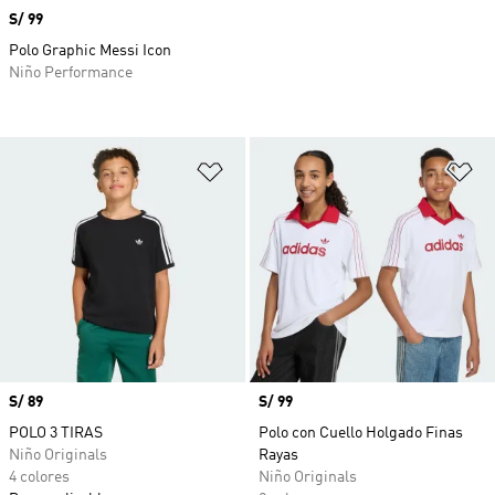
Precio
S/ 99
Polo Graphic Messi Icon
Niño Performance
Añadir a la lista de deseos
Añ
Precio
S/ 89
Precio
S/ 99
POLO 3 TIRAS
Polo con Cuello Holgado Finas
Niño Originals
Rayas
4 colores
Niño Originals