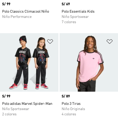
Precio
S/ 99
Precio
S/ 69
Polo Classics Climacool Niño
Polo Essentials Kids
Niño Performance
Niño Sportswear
7 colores
Añadir a la lista de deseos
Añ
Precio
S/ 99
Precio
S/ 89
Polo adidas Marvel Spider-Man
Polo 3 Tiras
Niño Sportswear
Niño Originals
2 colores
4 colores