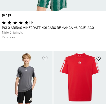
Precio
S/ 119
(14)
POLO ADIDAS MINECRAFT HOLGADO DE MANGA MURCIÉLAGO
Niño Originals
2 colores
Añadir a la lista de deseos
Añ