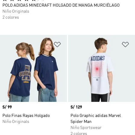
POLO ADIDAS MINECRAFT HOLGADO DE MANGA MURCIÉLAGO
Niño Originals
2 colores
Añadir a la lista de deseos
Añ
Precio
S/ 99
Precio
S/ 129
Polo Finas Rayas Holgado
Polo Graphic adidas Marvel
Niño Originals
Spider Man
Niño Sportswear
2 colores