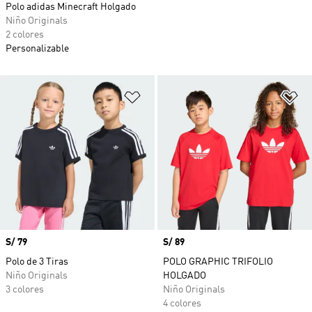
Polo adidas Minecraft Holgado
Niño Originals
2 colores
Personalizable
Añadir a la lista de deseos
Añ
Precio
S/ 79
Precio
S/ 89
Polo de 3 Tiras
POLO GRAPHIC TRIFOLIO
Niño Originals
HOLGADO
3 colores
Niño Originals
4 colores