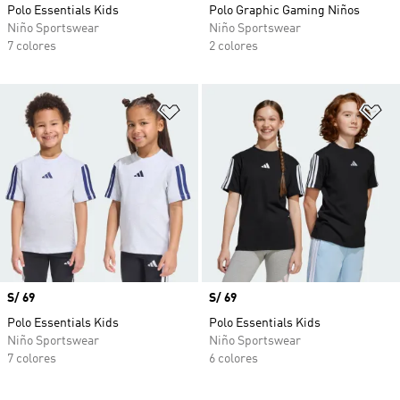
Polo Essentials Kids
Polo Graphic Gaming Niños
Niño Sportswear
Niño Sportswear
7 colores
2 colores
Añadir a la lista de deseos
Añ
Precio
S/ 69
Precio
S/ 69
Polo Essentials Kids
Polo Essentials Kids
Niño Sportswear
Niño Sportswear
7 colores
6 colores