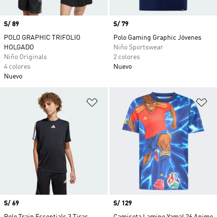
Precio
S/ 89
Precio
S/ 79
POLO GRAPHIC TRIFOLIO
Polo Gaming Graphic Jóvenes
HOLGADO
Niño Sportswear
Niño Originals
2 colores
4 colores
Nuevo
Nuevo
Añadir a la lista de deseos
Añ
Precio
S/ 69
Precio
S/ 129