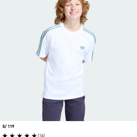
Precio
S/ 119
(14)