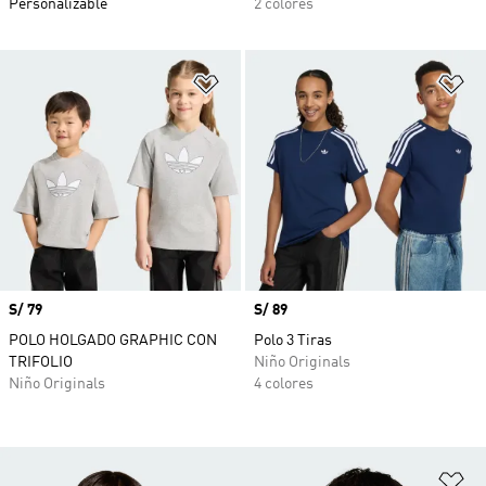
Personalizable
2 colores
Añadir a la lista de deseos
Añ
Precio
S/ 79
Precio
S/ 89
POLO HOLGADO GRAPHIC CON
Polo 3 Tiras
TRIFOLIO
Niño Originals
Niño Originals
4 colores
Añ