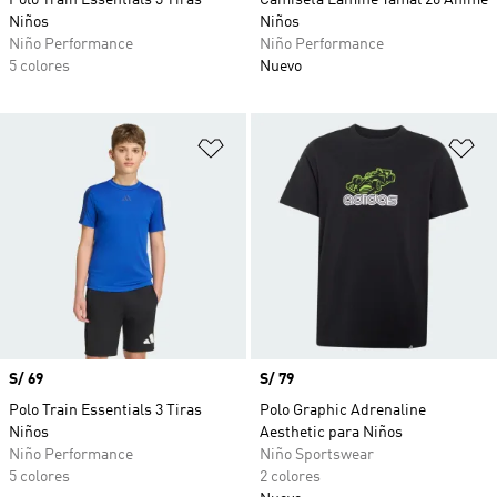
Polo Train Essentials 3 Tiras
Camiseta Lamine Yamal 26 Anime
Niños
Niños
Niño Performance
Niño Performance
5 colores
Nuevo
Añadir a la lista de deseos
Añ
Precio
S/ 69
Precio
S/ 79
Polo Train Essentials 3 Tiras
Polo Graphic Adrenaline
Niños
Aesthetic para Niños
Niño Performance
Niño Sportswear
5 colores
2 colores