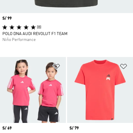
Precio
S/ 99
(8)
POLO DNA AUDI REVOLUT F1 TEAM
Niño Performance
Añadir a la lista de deseos
Añ
Precio
S/ 69
Precio
S/ 79