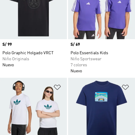
Precio
S/ 99
Precio
S/ 69
Polo Graphic Holgado VRCT
Polo Essentials Kids
Niño Originals
Niño Sportswear
Nuevo
7 colores
Nuevo
Añadir a la lista de deseos
Añ