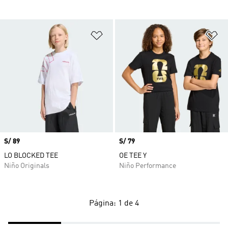
Añadir a la lista de deseos
Añ
Precio
S/ 89
Precio
S/ 79
LO BLOCKED TEE
OE TEE Y
Niño Originals
Niño Performance
Página: 1 de 4