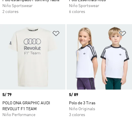
Polo estampado Positivity Table
Polo Essentials Kids
Niño Sportswear
Niño Sportswear
2 colores
6 colores
Añadir a la lista de deseos
Añ
Precio
S/ 79
Precio
S/ 89
POLO DNA GRAPHIC AUDI
Polo de 3 Tiras
REVOLUT F1 TEAM
Niño Originals
Niño Performance
3 colores