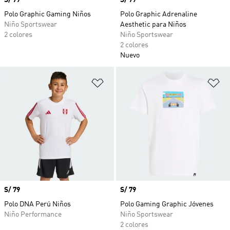
Precio
S/ 79
Precio
S/ 79
Polo Graphic Gaming Niños
Polo Graphic Adrenaline
Niño Sportswear
Aesthetic para Niños
2 colores
Niño Sportswear
2 colores
Nuevo
Añadir a la lista de deseos
Añ
Precio
S/ 79
Precio
S/ 79
Polo DNA Perú Niños
Polo Gaming Graphic Jóvenes
Niño Performance
Niño Sportswear
2 colores