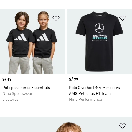
Añadir a la lista de deseos
Añ
Precio
S/ 69
Precio
S/ 79
Polo para niños Essentials
Polo Graphic DNA Mercedes -
Niño Sportswear
AMG Petronas F1 Team
5 colores
Niño Performance
Añ