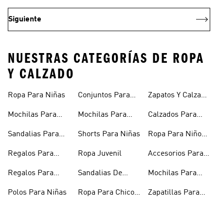
Siguiente
NUESTRAS CATEGORÍAS DE ROPA
Y CALZADO
Ropa Para Niñas
Conjuntos Para
Zapatos Y Calzado
Niñas
Para Niñas
Mochilas Para
Mochilas Para
Calzados Para
Niñas
Adolescentes
Niños
Sandalias Para
Shorts Para Niñas
Ropa Para Niños
Niñas
De Invierno
Regalos Para
Ropa Juvenil
Accesorios Para
Niñas
Niños
Regalos Para
Sandalias De
Mochilas Para
Adolescentes
Verano Para
Niños
Polos Para Niñas
Ropa Para Chicos
Zapatillas Para
Niñas
Adolescentes
Futsal Para Niños