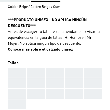
Golden Beige / Golden Beige / Gum
***PRODUCTO UNISEX | NO APLICA NINGÚN
DESCUENTO***
Antes de escoger tu talla te recomendamos revisar la
equivalencia en la guia de tallas, H: Hombre | M:
Mujer. No aplica ningún tipo de descuento.
Conoce más sobre el calzado unisex
Tallas
AAA
AAA
AAA
AAA
AAA
AAA
AAA
AAA
AAA
AAA
AAA
AAA
AAA
AAA
AAA
AAA