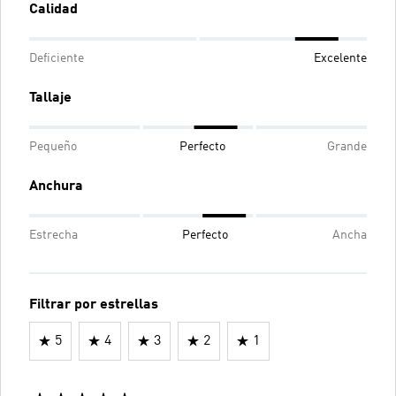
Calidad
Deficiente
Excelente
Tallaje
Pequeño
Perfecto
Grande
Anchura
Estrecha
Perfecto
Ancha
Filtrar por estrellas
5
4
3
2
1