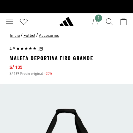
1
/
/
Inicio
Fútbol
Accesorios
4.9
(9)
MALETA DEPORTIVA TIRO GRANDE
Precio de venta
S/ 135
S/ 169 Precio original
-20%
Descuento