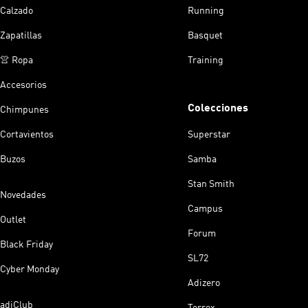
Calzado
Running
Zapatillas
Basquet
👚 Ropa
Training
Accesorios
Colecciones
Chimpunes
Cortavientos
Superstar
Buzos
Samba
Stan Smith
Novedades
Campus
Outlet
Forum
Black Friday
SL72
Cyber Monday
Adizero
adiClub
Terrex