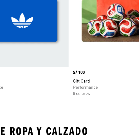
Precio
S/ 100
Gift Card
ce
Performance
8 colores
E ROPA Y CALZADO