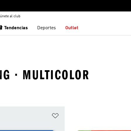
únete al club
🩰 Tendencias
Deportes
Outlet
ING · MULTICOLOR
sta de deseos
Añadir a la lista de deseos