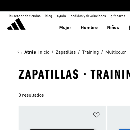
buscador de tiendas
blog
ayuda
pedidos y devoluciones
gift cards
Mujer
Hombre
Niños
Atrás
Inicio
Zapatillas
Training
Multicolor
ZAPATILLAS · TRAIN
3 resultados
Añadir a la li