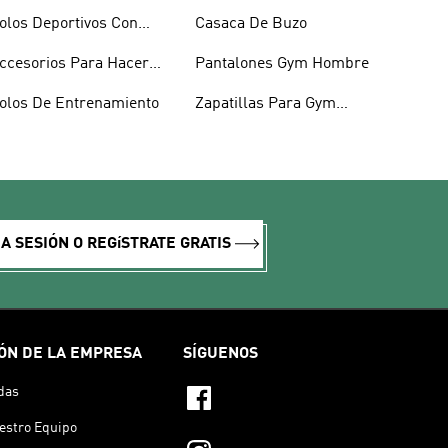
olos Deportivos Con
Casaca De Buzo
uello Camisero
ccesorios Para Hacer
Pantalones Gym Hombre
jercicio
olos De Entrenamiento
Zapatillas Para Gym
Hombre
IA SESIÓN O REGíSTRATE GRATIS
ÓN DE LA EMPRESA
SÍGUENOS
das
estro Equipo