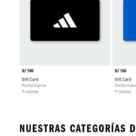
Precio
S/ 100
Precio
S/ 100
Gift Card
Gift Card
Performance
Performan
9 colores
9 colores
NUESTRAS CATEGORÍAS D