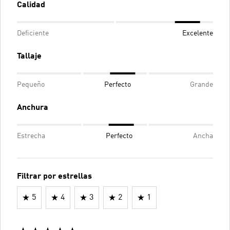
Calidad
Deficiente
Excelente
Tallaje
Pequeño
Perfecto
Grande
Anchura
Estrecha
Perfecto
Ancha
Filtrar por estrellas
5
4
3
2
1