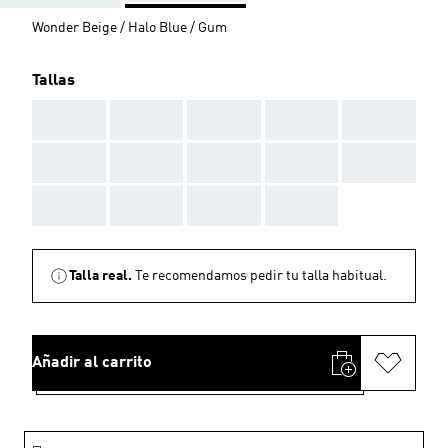
Wonder Beige / Halo Blue / Gum
Tallas
AAA
AAA
AAA
AAA
AAA
AAA
AAA
AAA
AAA
AAA
AAA
AAA
AAA
AAA
Talla real.
Te recomendamos pedir tu talla habitual.
Añadir al carrito