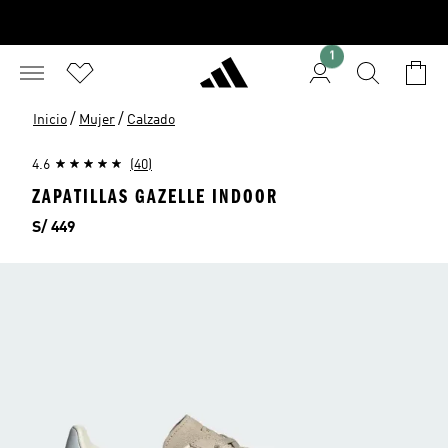
1
/
/
Inicio
Mujer
Calzado
4.6
(40)
ZAPATILLAS GAZELLE INDOOR
Precio
S/ 449