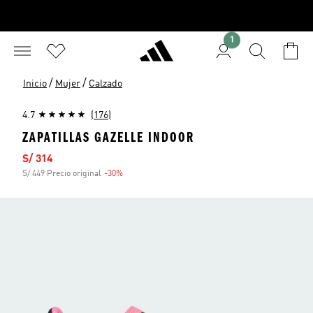
1
/
/
Inicio
Mujer
Calzado
4.7
(176)
ZAPATILLAS GAZELLE INDOOR
Precio de venta
S/ 314
S/ 449 Precio original
-30%
Descuento