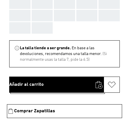
AAA
AAA
AAA
AAA
AAA
AAA
AAA
AAA
AAA
AAA
AAA
AAA
La talla tiende a ser grande.
En base a las
devoluciones, recomendamos una talla menor.
(Si
normalmente usas la talla 7, pide la 6.5)
Añadir al carrito
Comprar Zapatillas