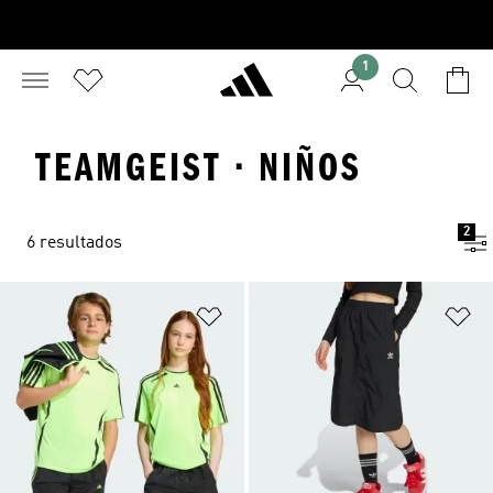
1
TEAMGEIST · NIÑOS
2
6 resultados
Añadir a la lista de deseos
Añ