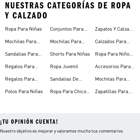
NUESTRAS CATEGORÍAS DE ROPA
Y CALZADO
Ropa Para Niñas
Conjuntos Para
Zapatos Y Calzado
Niñas
Para Niñas
Mochilas Para
Mochilas Para
Calzados Para
Niñas
Adolescentes
Niños
Sandalias Para
Shorts Para Niñas
Ropa Para Niños
Niñas
De Invierno
Regalos Para
Ropa Juvenil
Accesorios Para
Niñas
Niños
Regalos Para
Sandalias De
Mochilas Para
Adolescentes
Verano Para
Niños
Polos Para Niñas
Ropa Para Chicos
Zapatillas Para
Niñas
Adolescentes
Futsal Para Niños
¡TU OPINIÓN CUENTA!
Nuestro objetivo es mejorar y valoramos mucho tus comentarios.