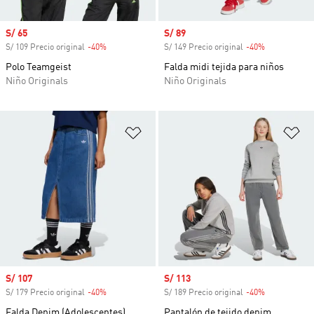
Precio de venta
S/ 65
Precio de venta
S/ 89
S/ 109 Precio original
-40%
Descuento
S/ 149 Precio original
-40%
Descuento
Polo Teamgeist
Falda midi tejida para niños
Niño Originals
Niño Originals
Añadir a la lista de deseos
Añ
Precio de venta
S/ 107
Precio de venta
S/ 113
S/ 179 Precio original
-40%
Descuento
S/ 189 Precio original
-40%
Descuento
Falda Denim (Adolescentes)
Pantalón de tejido denim