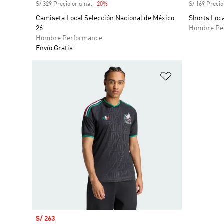
S/ 329 Precio original
-20%
Descuento
S/ 169 Precio
Camiseta Local Selección Nacional de México
Shorts Loca
26
Hombre Pe
Hombre Performance
Envío Gratis
Añadir a la li
Precio de venta
S/ 263