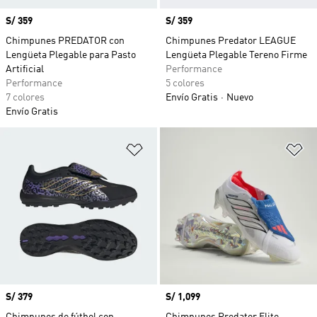
Precio
S/ 359
Precio
S/ 359
Chimpunes PREDATOR con
Chimpunes Predator LEAGUE
Lengüeta Plegable para Pasto
Lengüeta Plegable Tereno Firme
Artificial
Performance
Performance
5 colores
7 colores
Envío Gratis
Nuevo
Envío Gratis
Añadir a la lista de deseos
Añ
Precio
S/ 379
Precio
S/ 1,099