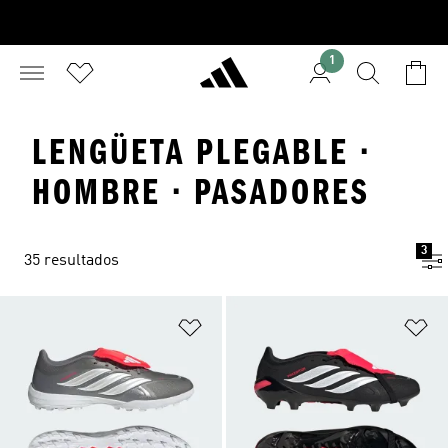
1
LENGÜETA PLEGABLE ·
HOMBRE · PASADORES
3
35 resultados
Añadir a la lista de deseos
Añ