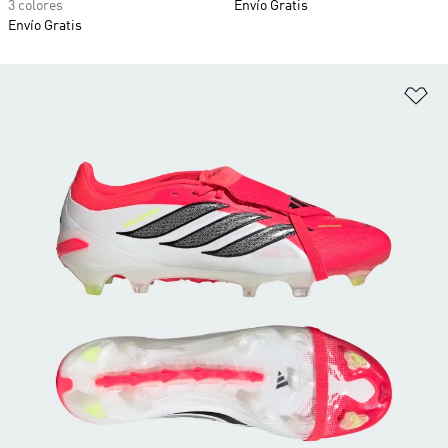
3 colores
Envío Gratis
Envío Gratis
Añ