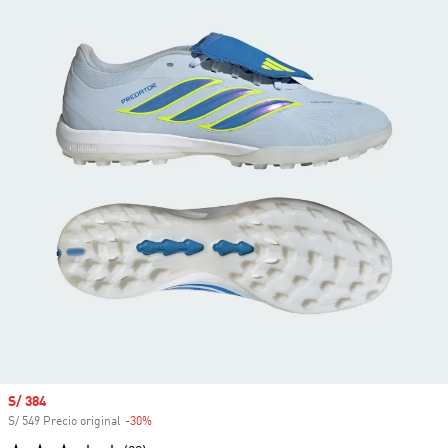
Precio de venta
S/ 384
S/ 549 Precio original
-30%
Descuento