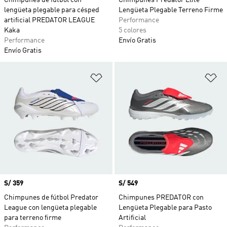
Chimpunes de fútbol con
Chimpunes Predator Elite
lengüeta plegable para césped
Lengüeta Plegable Terreno Firme
artificial PREDATOR LEAGUE
Performance
Kaka
5 colores
Performance
Envío Gratis
Envío Gratis
Añadir a la lista de deseos
Añ
Precio
S/ 359
Precio
S/ 549
Chimpunes de fútbol Predator
Chimpunes PREDATOR con
League con lengüeta plegable
Lengüeta Plegable para Pasto
para terreno firme
Artificial