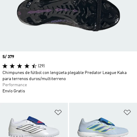
Precio
S/ 379
(29)
Chimpunes de fútbol con lengüeta plegable Predator League Kaka
para terrenos duros/multiterreno
Performance
Envío Gratis
Añadir a la lista de deseos
Añ