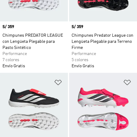
Precio
S/ 359
Precio
S/ 359
Chimpunes PREDATOR LEAGUE
Chimpunes Predator League con
con Lengüeta Plegable para
Lengüeta Plegable para Terreno
Pasto Sintético
Firme
Performance
Performance
7 colores
5 colores
Envío Gratis
Envío Gratis
Añadir a la lista de deseos
Añ