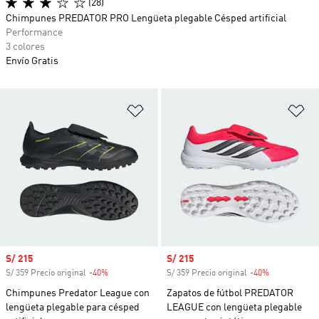
(28)
Chimpunes PREDATOR PRO Lengüeta plegable Césped artificial
Performance
3 colores
Envío Gratis
Añadir a la lista de deseos
Añ
Precio de venta
S/ 215
Precio de venta
S/ 215
S/ 359 Precio original
-40%
Descuento
S/ 359 Precio original
-40%
Descuento
Chimpunes Predator League con
Zapatos de fútbol PREDATOR
lengüeta plegable para césped
LEAGUE con lengüeta plegable