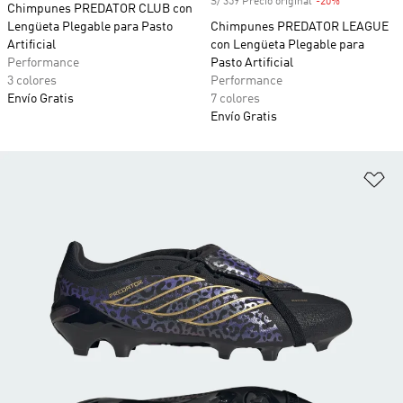
S/ 359 Precio original
-20%
Descuento
Chimpunes PREDATOR CLUB con
Lengüeta Plegable para Pasto
Chimpunes PREDATOR LEAGUE
Artificial
con Lengüeta Plegable para
Performance
Pasto Artificial
3 colores
Performance
Envío Gratis
7 colores
Envío Gratis
Añ