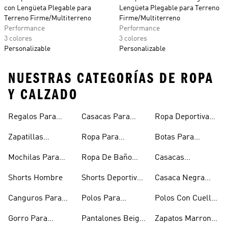
con Lengüeta Plegable para
Lengüeta Plegable para Terreno
Terreno Firme/Multiterreno
Firme/Multiterreno
Performance
Performance
3 colores
3 colores
Personalizable
Personalizable
NUESTRAS CATEGORÍAS DE ROPA
Y CALZADO
Regalos Para
Casacas Para
Ropa Deportiva
Hombre
Hombre
Hombre
Zapatillas
Ropa Para
Botas Para
Urbanas Hombre
Hombres
Hombre
Mochilas Para
Ropa De Baño
Casacas
Hombre
Hombre
Impermeables
Shorts Hombre
Shorts Deportivos
Casaca Negra
Hombre
Hombre
Hombre
Canguros Para
Polos Para
Polos Con Cuello
Hombre
Hombre
Para Hombre
Gorro Para
Pantalones Beige
Zapatos Marron