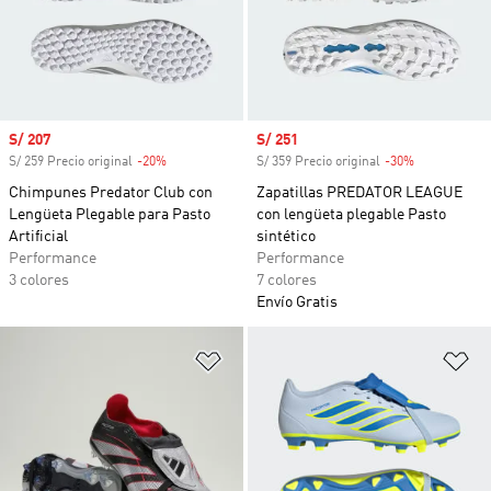
Precio de venta
S/ 207
Precio de venta
S/ 251
S/ 259 Precio original
-20%
Descuento
S/ 359 Precio original
-30%
Descuento
Chimpunes Predator Club con
Zapatillas PREDATOR LEAGUE
Lengüeta Plegable para Pasto
con lengüeta plegable Pasto
Artificial
sintético
Performance
Performance
3 colores
7 colores
Envío Gratis
Añadir a la lista de deseos
Añ