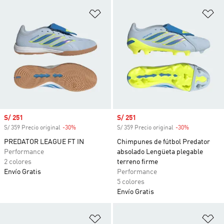
Añadir a la lista de deseos
Añ
Precio de venta
S/ 251
Precio de venta
S/ 251
S/ 359 Precio original
-30%
Descuento
S/ 359 Precio original
-30%
Descuento
PREDATOR LEAGUE FT IN
Chimpunes de fútbol Predator
Performance
absolado Lengüeta plegable
2 colores
terreno firme
Envío Gratis
Performance
5 colores
Envío Gratis
Añadir a la lista de deseos
Añ