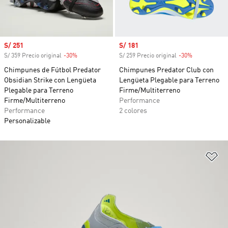
Precio de venta
S/ 251
Precio de venta
S/ 181
S/ 359 Precio original
-30%
Descuento
S/ 259 Precio original
-30%
Descuento
Chimpunes de Fútbol Predator
Chimpunes Predator Club con
Obsidian Strike con Lengüeta
Lengüeta Plegable para Terreno
Plegable para Terreno
Firme/Multiterreno
Firme/Multiterreno
Performance
Performance
2 colores
Personalizable
Añ