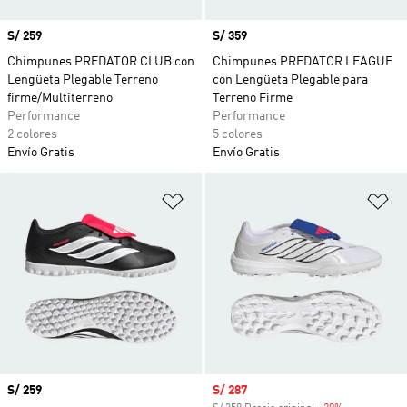
Precio
S/ 259
Precio
S/ 359
Chimpunes PREDATOR CLUB con
Chimpunes PREDATOR LEAGUE
Lengüeta Plegable Terreno
con Lengüeta Plegable para
firme/Multiterreno
Terreno Firme
Performance
Performance
2 colores
5 colores
Envío Gratis
Envío Gratis
Añadir a la lista de deseos
Añ
Precio
S/ 259
Precio de venta
S/ 287