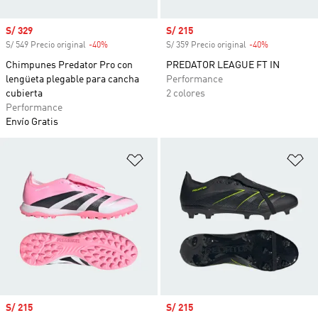
Precio de venta
S/ 329
Precio de venta
S/ 215
S/ 549 Precio original
-40%
Descuento
S/ 359 Precio original
-40%
Descuento
Chimpunes Predator Pro con
PREDATOR LEAGUE FT IN
lengüeta plegable para cancha
Performance
cubierta
2 colores
Performance
Envío Gratis
Añadir a la lista de deseos
Añ
Precio de venta
S/ 215
Precio de venta
S/ 215