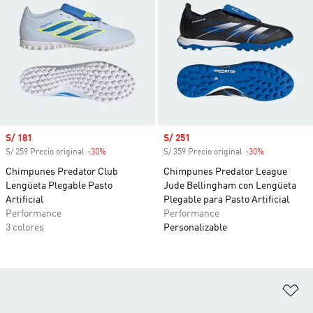
Precio de venta
S/ 181
Precio de venta
S/ 251
S/ 259 Precio original
-30%
Descuento
S/ 359 Precio original
-30%
Descuento
Chimpunes Predator Club
Chimpunes Predator League
Lengüeta Plegable Pasto
Jude Bellingham con Lengüeta
Artificial
Plegable para Pasto Artificial
Performance
Performance
3 colores
Personalizable
Añ