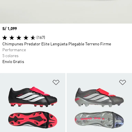
Precio
S/ 1,099
(167)
Chimpunes Predator Elite Lengüeta Plegable Terreno Firme
Performance
5 colores
Envío Gratis
Añadir a la lista de deseos
Añ