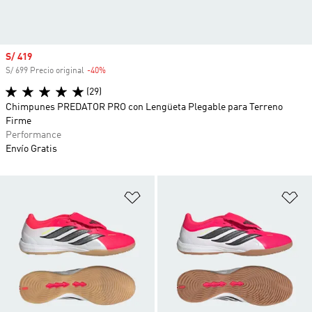
Precio de venta
S/ 419
S/ 699 Precio original
-40%
Descuento
(29)
Chimpunes PREDATOR PRO con Lengüeta Plegable para Terreno
Firme
Performance
Envío Gratis
Añadir a la lista de deseos
Añ