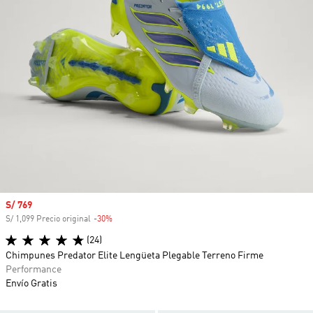
Precio de venta
S/ 769
S/ 1,099 Precio original
-30%
Descuento
(24)
Chimpunes Predator Elite Lengüeta Plegable Terreno Firme
Performance
Envío Gratis