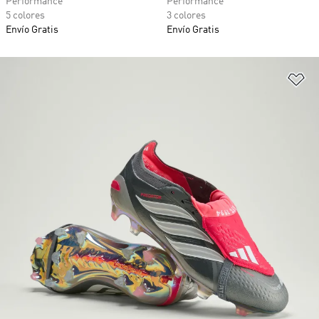
Performance
Performance
5 colores
3 colores
Envío Gratis
Envío Gratis
Añ