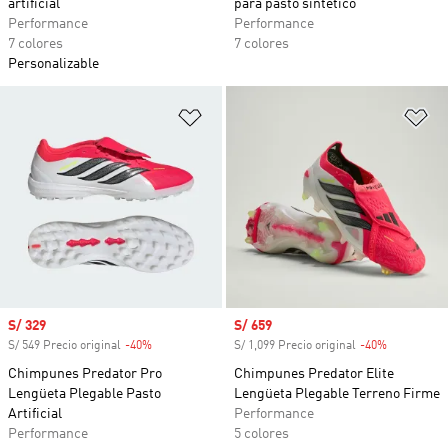
artificial
para pasto sintético
Performance
Performance
7 colores
7 colores
Personalizable
Añadir a la lista de deseos
Añ
Precio de venta
S/ 329
Precio de venta
S/ 659
S/ 549 Precio original
-40%
Descuento
S/ 1,099 Precio original
-40%
Descuento
Chimpunes Predator Pro
Chimpunes Predator Elite
Lengüeta Plegable Pasto
Lengüeta Plegable Terreno Firme
Artificial
Performance
Performance
5 colores