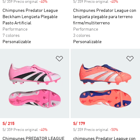
S/ 359 Precio original
-40%
Descuento
S/ 359 Precio original
-40%
Descuento
Chimpunes Predator League
Chimpunes Predator League con
Beckham Lengüeta Plegable
lengüeta plegable para terreno
Pasto Artificial
firme/multiterreno
Performance
Performance
7 colores
3 colores
Personalizable
Personalizable
Añadir a la lista de deseos
Añ
Precio de venta
S/ 215
Precio de venta
S/ 179
S/ 359 Precio original
-40%
Descuento
S/ 359 Precio original
-50%
Descuento
Chimpunes PREDATOR LEAGUE
chimpunes Predator League con