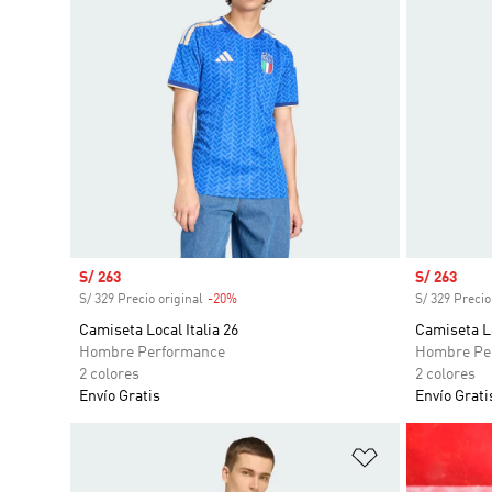
Precio de venta
S/ 263
Precio de 
S/ 263
S/ 329 Precio original
-20%
Descuento
S/ 329 Precio
Camiseta Local Italia 26
Camiseta L
Hombre Performance
Hombre Pe
2 colores
2 colores
Envío Gratis
Envío Grati
Añadir a la li