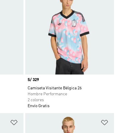
Precio
S/ 329
Camiseta Visitante Bélgica 26
Hombre Performance
2 colores
Envío Gratis
Añadir a la lista de deseos
Añadir a la