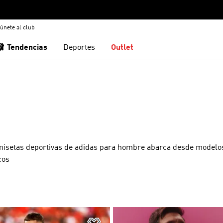
únete al club
🩰 Tendencias
Deportes
Outlet
misetas deportivas de adidas para hombre abarca desde modelo
cos
sta de deseos
Añadir a la lista de deseos