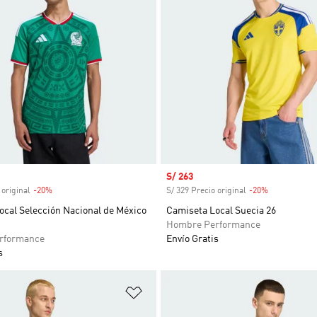
venta
Precio de venta
S/ 263
 original
-20%
Descuento
S/ 329 Precio original
-20%
Descuento
ocal Selección Nacional de México
Camiseta Local Suecia 26
Hombre Performance
rformance
Envío Gratis
s
sta de deseos
Añadir a la lista de deseos