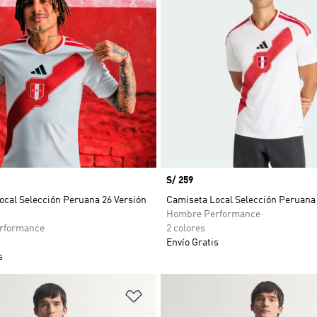
Precio
S/ 259
ocal Selección Peruana 26 Versión
Camiseta Local Selección Peruana
Hombre Performance
rformance
2 colores
Envío Gratis
s
sta de deseos
Añadir a la lista de deseos