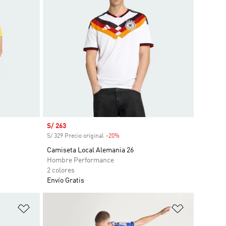
Precio de venta
S/ 263
S/ 329 Precio original
-20%
Descuento
Camiseta Local Alemania 26
Hombre Performance
2 colores
Envío Gratis
Añadir a la lista de deseos
Añadir a la