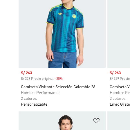
Precio de venta
S/ 263
Precio de 
S/ 263
S/ 329 Precio original
-20%
Descuento
S/ 329 Precio
Camiseta Visitante Selección Colombia 26
Camiseta V
Hombre Performance
Hombre Pe
2 colores
2 colores
Personalizable
Envío Grati
Añadir a la li