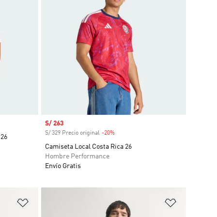
Precio de venta
S/ 263
S/ 329 Precio original
-20%
Descuento
 26
Camiseta Local Costa Rica 26
Hombre Performance
Envío Gratis
Añadir a la lista de deseos
Añadir a la