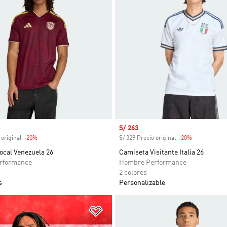
venta
Precio de venta
S/ 263
 original
-20%
Descuento
S/ 329 Precio original
-20%
Descuento
ocal Venezuela 26
Camiseta Visitante Italia 26
rformance
Hombre Performance
2 colores
s
Personalizable
sta de deseos
Añadir a la lista de deseos