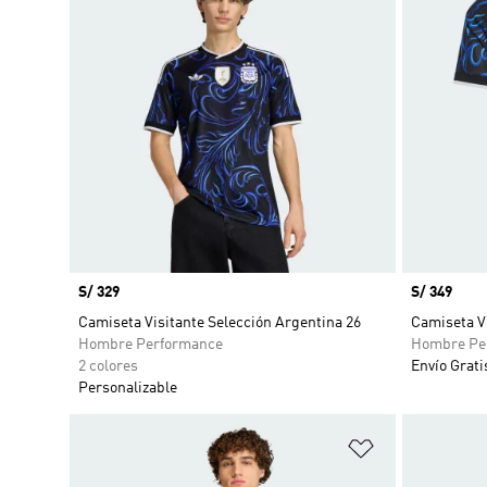
Precio
S/ 329
Precio
S/ 349
Camiseta Visitante Selección Argentina 26
Camiseta Vi
Hombre Performance
Hombre Pe
2 colores
Envío Grati
Personalizable
Añadir a la li