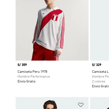
Precio
S/ 359
Precio
S/ 329
Camiseta Peru 1978
Camiseta L
Hombre Performance
Hombre Pe
Envío Gratis
2 colores
Envío Grati
Añadir a la li