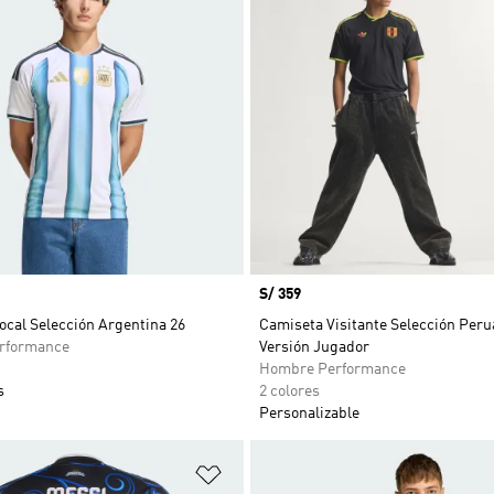
Precio
S/ 359
ocal Selección Argentina 26
Camiseta Visitante Selección Peru
rformance
Versión Jugador
Hombre Performance
s
2 colores
Personalizable
sta de deseos
Añadir a la lista de deseos