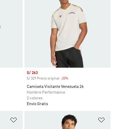
Precio de venta
S/ 263
S/ 329 Precio original
-20%
Descuento
Camiseta Visitante Venezuela 26
Hombre Performance
2 colores
Envío Gratis
Añadir a la lista de deseos
Añadir a la