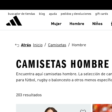
buscador de tiendas
blog
ayuda
pedidos y devoluciones
gift cards
Mujer
Hombre
Niños
Atrás
Inicio
Camisetas
Hombre
CAMISETAS HOMBRE
Encuentra aquí camisetas hombre. La selección de ca
para fútbol, rugby o baloncesto a otros menos específi
203 resultados
Añadir a la li