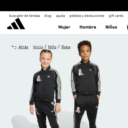
buscador de tiendas
blog
ayuda
pedidos y devoluciones
gift cards
Mujer
Hombre
Niños
/
/
Atrás
Inicio
Niño
Ropa