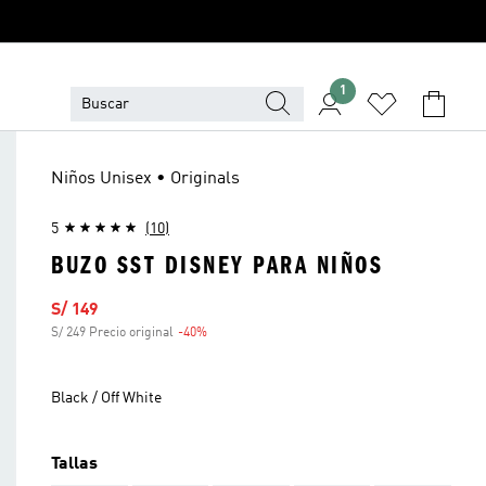
1
Niños Unisex • Originals
5
(10)
BUZO SST DISNEY PARA NIÑOS
Precio de venta
S/ 149
S/ 249 Precio original
-40%
Descuento
Black / Off White
Tallas