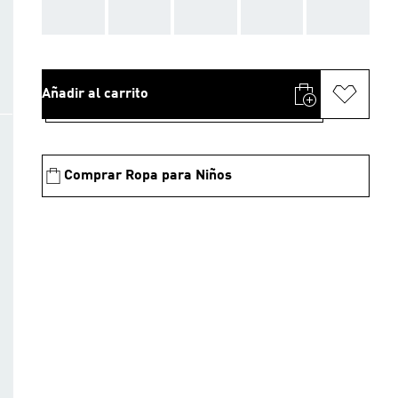
AAA
AAA
AAA
AAA
AAA
Añadir al carrito
Comprar Ropa para Niños