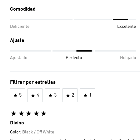
Comodidad
Deficiente
Excelente
Ajuste
Ajustado
Perfecto
Holgado
Filtrar por estrellas
5
4
3
2
1
Divino
Color:
Black / Off White