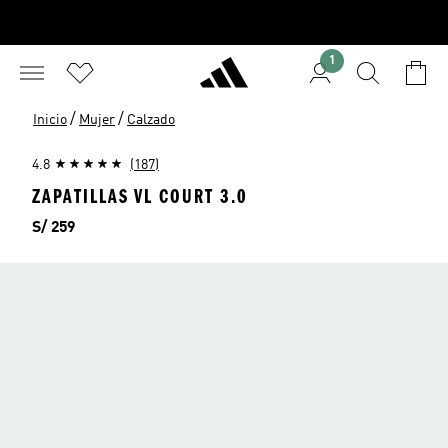
1
/
/
Inicio
Mujer
Calzado
4.8
(187)
ZAPATILLAS VL COURT 3.0
Precio
S/ 259