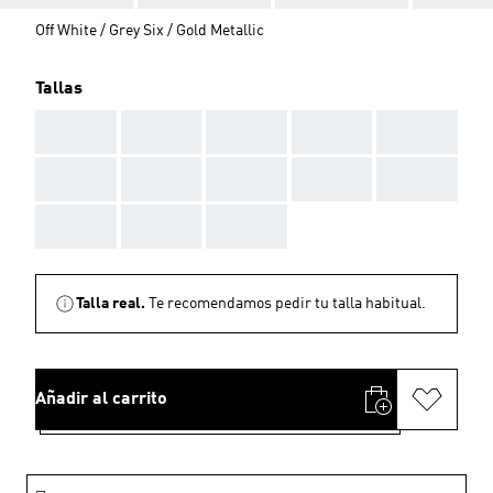
Off White / Grey Six / Gold Metallic
Tallas
AAA
AAA
AAA
AAA
AAA
AAA
AAA
AAA
AAA
AAA
AAA
AAA
AAA
Talla real.
Te recomendamos pedir tu talla habitual.
Añadir al carrito