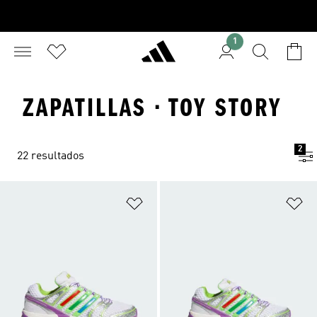
1
ZAPATILLAS · TOY STORY
2
22 resultados
Añadir a la lista de deseos
Añ