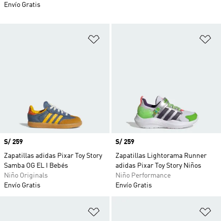
Envío Gratis
Añadir a la lista de deseos
Añ
Precio
S/ 259
Precio
S/ 259
Zapatillas adidas Pixar Toy Story
Zapatillas Lightorama Runner
Samba OG EL I Bebés
adidas Pixar Toy Story Niños
Niño Originals
Niño Performance
Envío Gratis
Envío Gratis
Añadir a la lista de deseos
Añ