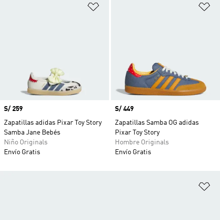
Añadir a la lista de deseos
Añ
Precio
S/ 259
Precio
S/ 449
Zapatillas adidas Pixar Toy Story
Zapatillas Samba OG adidas
Samba Jane Bebés
Pixar Toy Story
Niño Originals
Hombre Originals
Envío Gratis
Envío Gratis
Añ