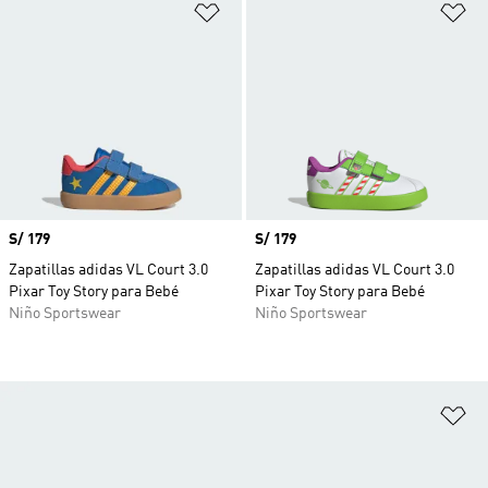
Añadir a la lista de deseos
Añ
Precio
S/ 179
Precio
S/ 179
Zapatillas adidas VL Court 3.0
Zapatillas adidas VL Court 3.0
Pixar Toy Story para Bebé
Pixar Toy Story para Bebé
Niño Sportswear
Niño Sportswear
Añ