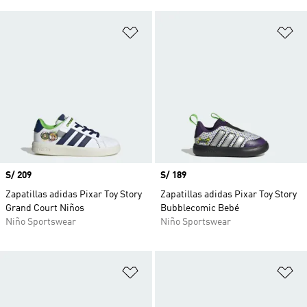
Añadir a la lista de deseos
Añ
Precio
S/ 209
Precio
S/ 189
Zapatillas adidas Pixar Toy Story
Zapatillas adidas Pixar Toy Story
Grand Court Niños
Bubblecomic Bebé
Niño Sportswear
Niño Sportswear
Añadir a la lista de deseos
Añ