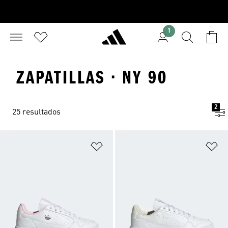
1
ZAPATILLAS · NY 90
2
25 resultados
Añadir a la lista de deseos
Añ