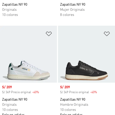
Zapatillas NY 90
Zapatillas NY 90
Originals
Mujer Originals
10 colores
8 colores
Añadir a la lista de deseos
Añ
Precio de venta
S/ 209
Precio de venta
S/ 209
S/ 349 Precio original
-40%
Descuento
S/ 349 Precio original
-40%
Descuento
Zapatillas NY 90
Zapatillas NY 90
Originals
Hombre Originals
10 colores
10 colores