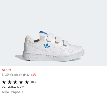
Precio de venta
S/ 137
S/ 229 Precio original
-40%
Descuento
(103)
Zapatillas NY 90
Niño Originals