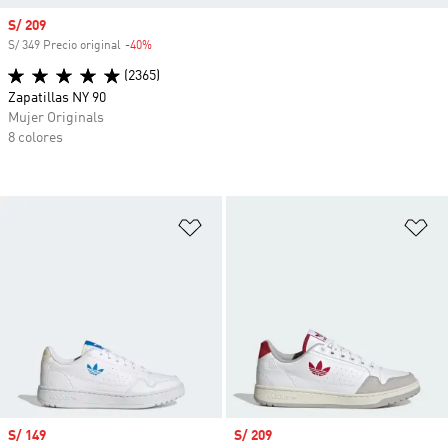
Precio de venta
S/ 209
S/ 349 Precio original
-40%
Descuento
(2365)
Zapatillas NY 90
Mujer Originals
8 colores
Añadir a la lista de deseos
Añ
Precio de venta
S/ 149
Precio de venta
S/ 209