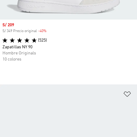
Precio de venta
S/ 209
S/ 349 Precio original
-40%
Descuento
(525)
Zapatillas NY 90
Hombre Originals
10 colores
Añ