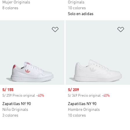
Mujer Originals
Originals
8 colores
10 colores
Solo en adidas
Añadir a la lista de deseos
Añ
Precio de venta
S/ 155
Precio de venta
S/ 209
S/ 259 Precio original
-40%
Descuento
S/ 349 Precio original
-40%
Descuento
Zapatillas NY 90
Zapatillas NY 90
Niño Originals
Hombre Originals
3 colores
10 colores