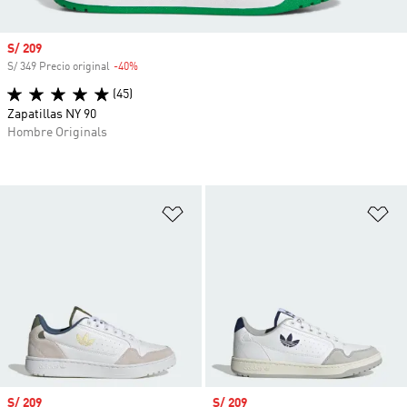
Precio de venta
S/ 209
S/ 349 Precio original
-40%
Descuento
(45)
Zapatillas NY 90
Hombre Originals
Añadir a la lista de deseos
Añ
Precio de venta
S/ 209
Precio de venta
S/ 209