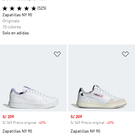
(525)
Zapatillas NY 90
Originals
10 colores
Solo en adidas
Añadir a la lista de deseos
Añ
Precio de venta
S/ 209
Precio de venta
S/ 209
S/ 349 Precio original
-40%
Descuento
S/ 349 Precio original
-40%
Descuento
Zapatillas NY 90
Zapatillas NY 90