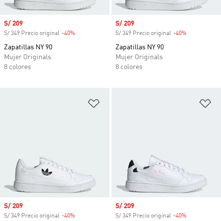
Precio de venta
S/ 209
Precio de venta
S/ 209
S/ 349 Precio original
-40%
Descuento
S/ 349 Precio original
-40%
Descuento
Zapatillas NY 90
Zapatillas NY 90
Mujer Originals
Mujer Originals
8 colores
8 colores
Añadir a la lista de deseos
Añ
Precio de venta
S/ 209
Precio de venta
S/ 209
S/ 349 Precio original
-40%
Descuento
S/ 349 Precio original
-40%
Descuento