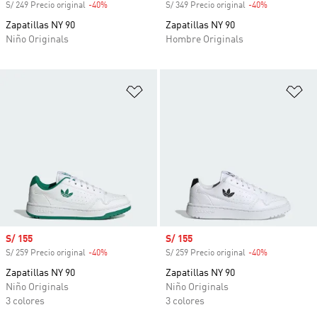
S/ 249 Precio original
-40%
Descuento
S/ 349 Precio original
-40%
Descuento
Zapatillas NY 90
Zapatillas NY 90
Niño Originals
Hombre Originals
Añadir a la lista de deseos
Añ
Precio de venta
S/ 155
Precio de venta
S/ 155
S/ 259 Precio original
-40%
Descuento
S/ 259 Precio original
-40%
Descuento
Zapatillas NY 90
Zapatillas NY 90
Niño Originals
Niño Originals
3 colores
3 colores