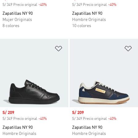
S/ 349 Precio original
-40%
Descuento
S/ 349 Precio original
-40%
Descuento
Zapatillas NY 90
Zapatillas NY 90
Mujer Originals
Hombre Originals
8 colores
10 colores
Añadir a la lista de deseos
Añ
Precio de venta
S/ 209
Precio de venta
S/ 209
S/ 349 Precio original
-40%
Descuento
S/ 349 Precio original
-40%
Descuento
Zapatillas NY 90
Zapatillas NY 90
Hombre Originals
Hombre Originals