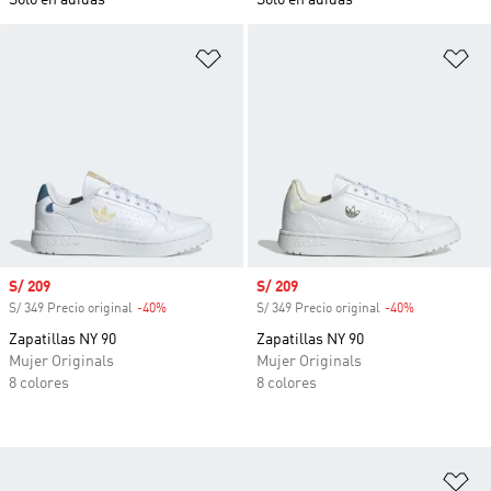
Solo en adidas
Solo en adidas
Añadir a la lista de deseos
Añ
Precio de venta
S/ 209
Precio de venta
S/ 209
S/ 349 Precio original
-40%
Descuento
S/ 349 Precio original
-40%
Descuento
Zapatillas NY 90
Zapatillas NY 90
Mujer Originals
Mujer Originals
8 colores
8 colores
Añ