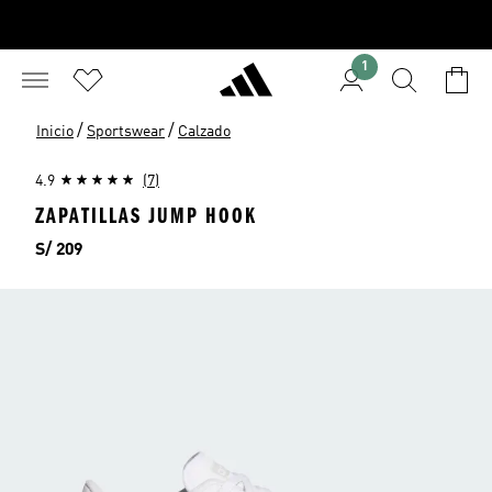
1
/
/
Inicio
Sportswear
Calzado
4.9
(7)
ZAPATILLAS JUMP HOOK
Precio
S/ 209