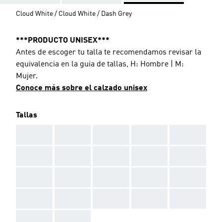
Cloud White / Cloud White / Dash Grey
***PRODUCTO UNISEX***
Antes de escoger tu talla te recomendamos revisar la
equivalencia en la guia de tallas, H: Hombre | M:
Mujer.
Conoce más sobre el calzado unisex
Tallas
AAA
AAA
AAA
AAA
AAA
AAA
AAA
AAA
AAA
AAA
AAA
AAA
AAA
AAA
AAA
AAA
AAA
AAA
AAA
AAA
AAA
AAA