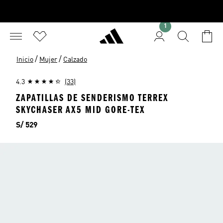
1
/
/
Inicio
Mujer
Calzado
4.3
(33)
ZAPATILLAS DE SENDERISMO TERREX
SKYCHASER AX5 MID GORE-TEX
Precio
S/ 529