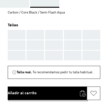
Carbon / Core Black / Semi Flash Aqua
Tallas
AAA
AAA
AAA
AAA
AAA
AAA
AAA
AAA
AAA
AAA
AAA
AAA
AAA
AAA
AAA
Talla real.
Te recomendamos pedir tu talla habitual.
Añadir al carrito