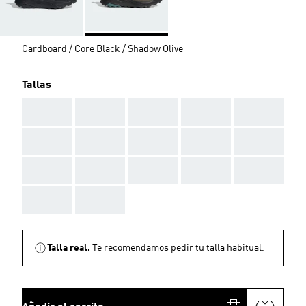
Cardboard / Core Black / Shadow Olive
Tallas
AAA
AAA
AAA
AAA
AAA
AAA
AAA
AAA
AAA
AAA
AAA
AAA
AAA
AAA
AAA
AAA
AAA
Talla real.
Te recomendamos pedir tu talla habitual.