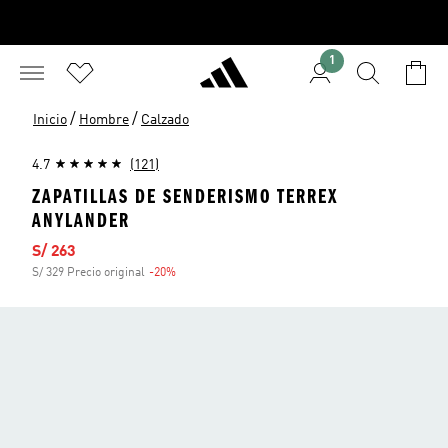
1
/
/
Inicio
Hombre
Calzado
4.7
(121)
ZAPATILLAS DE SENDERISMO TERREX
ANYLANDER
Precio de venta
S/ 263
S/ 329 Precio original
-20%
Descuento