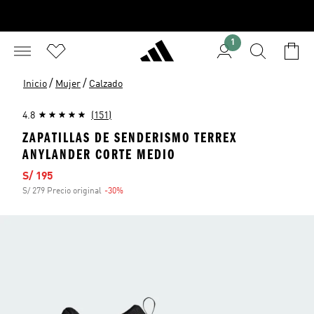
1
/
/
Inicio
Mujer
Calzado
4.8
(151)
ZAPATILLAS DE SENDERISMO TERREX
ANYLANDER CORTE MEDIO
Precio de venta
S/ 195
S/ 279 Precio original
-30%
Descuento