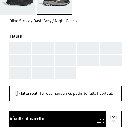
Olive Strata / Dash Grey / Night Cargo
Tallas
AAA
AAA
AAA
AAA
AAA
AAA
AAA
AAA
AAA
AAA
AAA
AAA
AAA
Talla real.
Te recomendamos pedir tu talla habitual.
Añadir al carrito