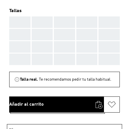
Tallas
AAA
AAA
AAA
AAA
AAA
AAA
AAA
AAA
AAA
AAA
AAA
AAA
AAA
AAA
AAA
AAA
AAA
AAA
AAA
AAA
Talla real.
Te recomendamos pedir tu talla habitual.
Añadir al carrito