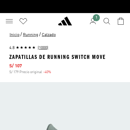
1
/
/
Inicio
Running
Calzado
4.8
(1000)
ZAPATILLAS DE RUNNING SWITCH MOVE
Precio de venta
S/ 107
S/ 179 Precio original
-40%
Descuento