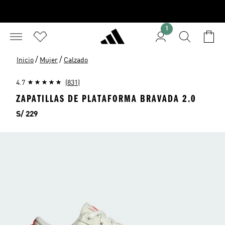
1
/
/
Inicio
Mujer
Calzado
4.7
(831)
ZAPATILLAS DE PLATAFORMA BRAVADA 2.0
Precio
S/ 229