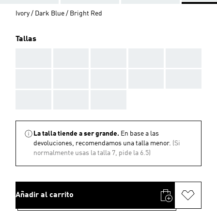
Ivory / Dark Blue / Bright Red
Tallas
AAA
AAA
AAA
AAA
AAA
AAA
AAA
AAA
AAA
AAA
AAA
AAA
AAA
La talla tiende a ser grande.
En base a las
devoluciones, recomendamos una talla menor.
(Si
normalmente usas la talla 7, pide la 6.5)
Añadir al carrito