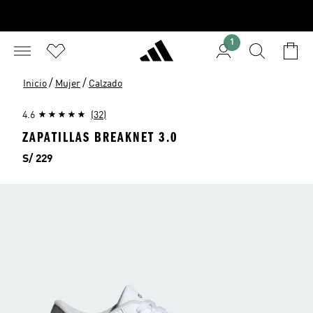
1
/
/
Inicio
Mujer
Calzado
4.6
(32)
ZAPATILLAS BREAKNET 3.0
Precio
S/ 229