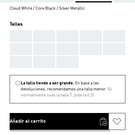
Cloud White / Core Black / Silver Metallic
Tallas
AAA
AAA
AAA
AAA
AAA
AAA
AAA
AAA
AAA
AAA
AAA
AAA
AAA
La talla tiende a ser grande.
En base a las
devoluciones, recomendamos una talla menor.
(Si
normalmente usas la talla 7, pide la 6.5)
Añadir al carrito