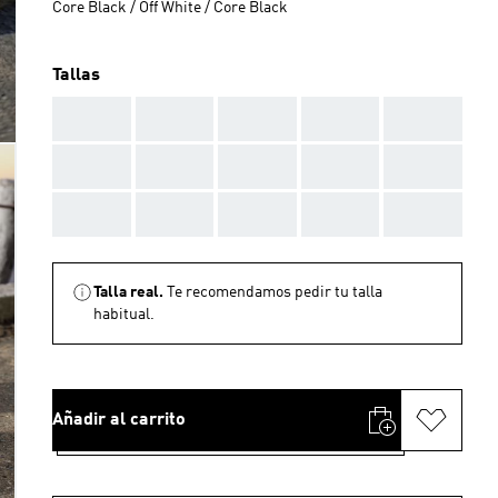
Core Black / Off White / Core Black
Tallas
AAA
AAA
AAA
AAA
AAA
AAA
AAA
AAA
AAA
AAA
AAA
AAA
AAA
AAA
AAA
Talla real.
Te recomendamos pedir tu talla
habitual.
Añadir al carrito