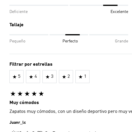
Deficiente
Excelente
Tallaje
Pequeño
Perfecto
Grande
Filtrar por estrellas
5
4
3
2
1
Muy cómodos
Zapatos muy cómodos, con un diseño deportivo pero muy v
Juanr_lc