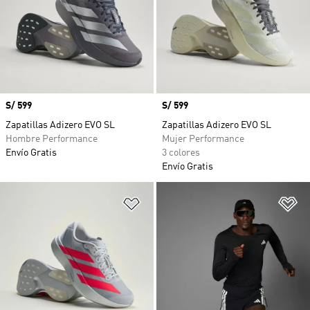
Precio
S/ 599
Precio
S/ 599
Zapatillas Adizero EVO SL
Zapatillas Adizero EVO SL
Hombre Performance
Mujer Performance
Envío Gratis
3 colores
Envío Gratis
Añadir a la lista de deseos
Añ