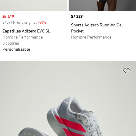
Precio de venta
S/ 419
Precio
S/ 229
S/ 599 Precio original
-30%
Descuento
Shorts Adizero Running Gel
Zapatillas Adizero EVO SL
Pocket
Hombre Performance
Hombre Performance
8 colores
Personalizable
Añ