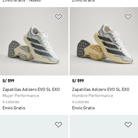
Envío Gratis
Nuevo
Envío Gratis
Añadir a la lista de deseos
Añ
Precio
S/ 599
Precio
S/ 599
Zapatillas Adizero EVO SL EXO
Zapatillas Adizero EVO SL EXO
Mujer Performance
Hombre Performance
4 colores
4 colores
Envío Gratis
Envío Gratis
Añadir a la lista de deseos
Añ