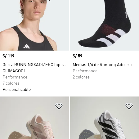
Precio
S/ 119
Precio
S/ 59
Gorra RUNNINGXADIZERO ligera
Medias 1/4 de Running Adizero
CLIMACOOL
Performance
Performance
2 colores
7 colores
Personalizable
Añadir a la lista de deseos
Añ