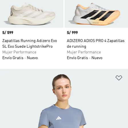
Precio
S/ 599
Precio
S/ 999
Zapatillas Running Adizero Evo
ADIZERO ADIOS PRO 4 Zapatillas
SL Exo Suede LightstrikePro
de running
Mujer Performance
Mujer Performance
Envío Gratis
Nuevo
Envío Gratis
Nuevo
Añ