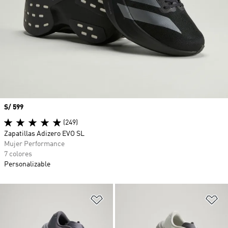
Precio
S/ 599
(249)
Zapatillas Adizero EVO SL
Mujer Performance
7 colores
Personalizable
Añadir a la lista de deseos
Añ