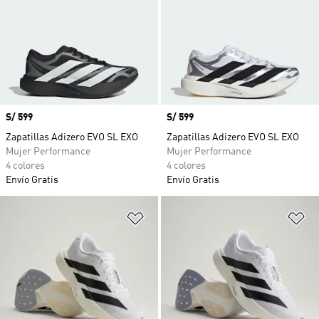
Precio
S/ 599
Precio
S/ 599
Zapatillas Adizero EVO SL EXO
Zapatillas Adizero EVO SL EXO
Mujer Performance
Mujer Performance
4 colores
4 colores
Envío Gratis
Envío Gratis
Añadir a la lista de deseos
Añ