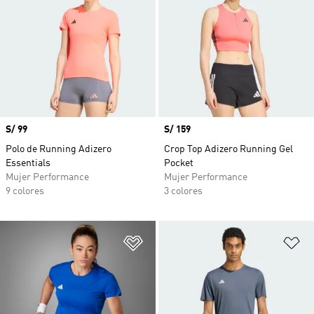
Precio
S/ 99
Precio
S/ 159
Polo de Running Adizero
Crop Top Adizero Running Gel
Essentials
Pocket
Mujer Performance
Mujer Performance
9 colores
3 colores
Añadir a la lista de deseos
Añ