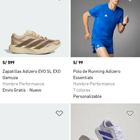
Precio
S/ 599
Precio
S/ 99
Zapatillas Adizero EVO SL EXO
Polo de Running Adizero
Gamuza
Essentials
Hombre Performance
Hombre Performance
Envío Gratis
Nuevo
7 colores
Personalizable
Añadir a la lista de deseos
Añ