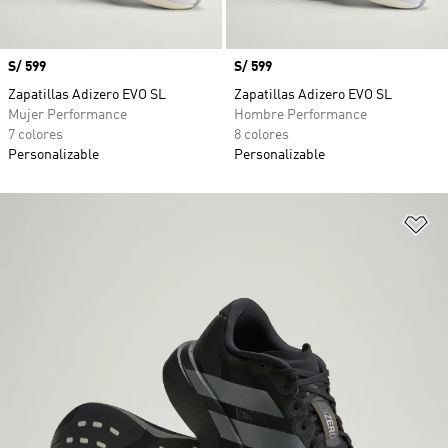
Precio
S/ 599
Precio
S/ 599
Zapatillas Adizero EVO SL
Zapatillas Adizero EVO SL
Mujer Performance
Hombre Performance
7 colores
8 colores
Personalizable
Personalizable
Añ