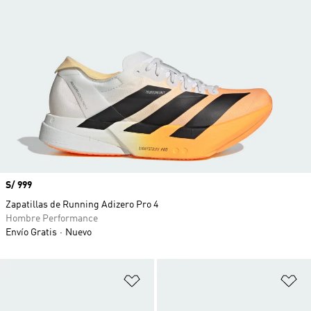
Precio
S/ 999
Zapatillas de Running Adizero Pro 4
Hombre Performance
Envío Gratis
Nuevo
Añadir a la lista de deseos
Añ