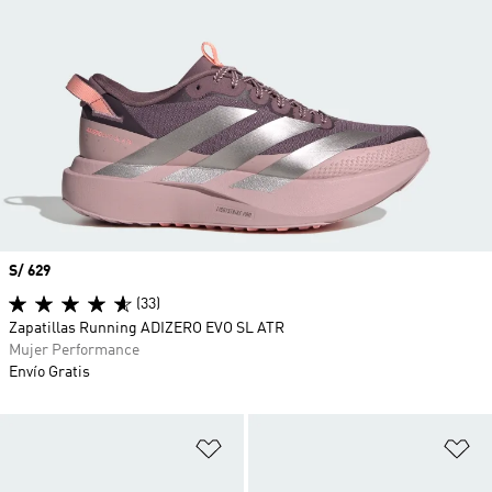
Precio
S/ 629
(33)
Zapatillas Running ADIZERO EVO SL ATR
Mujer Performance
Envío Gratis
Añadir a la lista de deseos
Añ