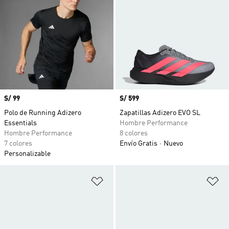
Precio
S/ 99
Precio
S/ 599
Polo de Running Adizero
Zapatillas Adizero EVO SL
Essentials
Hombre Performance
Hombre Performance
8 colores
7 colores
Envío Gratis
Nuevo
Personalizable
Añadir a la lista de deseos
Añ