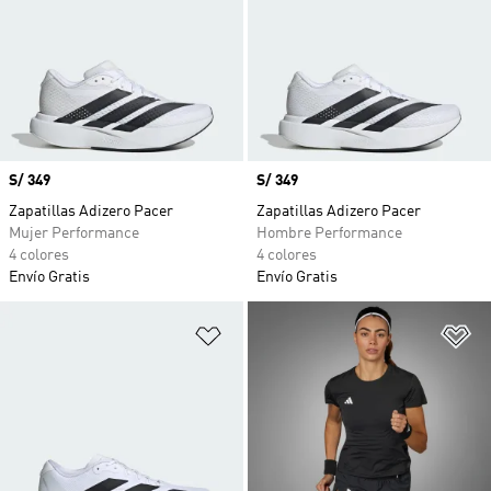
Precio
S/ 349
Precio
S/ 349
Zapatillas Adizero Pacer
Zapatillas Adizero Pacer
Mujer Performance
Hombre Performance
4 colores
4 colores
Envío Gratis
Envío Gratis
Añadir a la lista de deseos
Añ