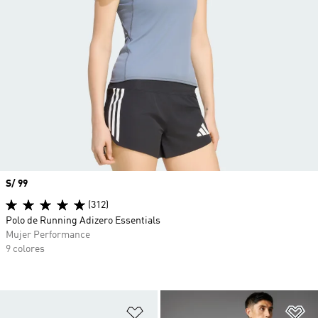
Precio
S/ 99
(312)
Polo de Running Adizero Essentials
Mujer Performance
9 colores
Añadir a la lista de deseos
Añ