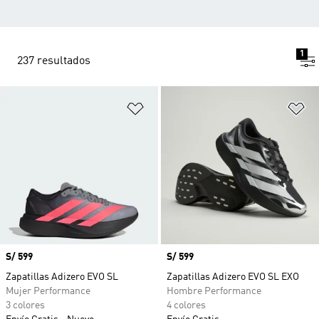
1
237 resultados
Añadir a la lista de deseos
Añ
Precio
S/ 599
Precio
S/ 599
Zapatillas Adizero EVO SL
Zapatillas Adizero EVO SL EXO
Mujer Performance
Hombre Performance
3 colores
4 colores