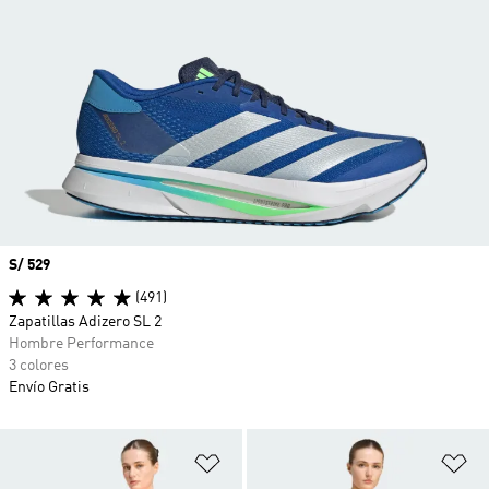
Precio
S/ 529
(491)
Zapatillas Adizero SL 2
Hombre Performance
3 colores
Envío Gratis
Añadir a la lista de deseos
Añ