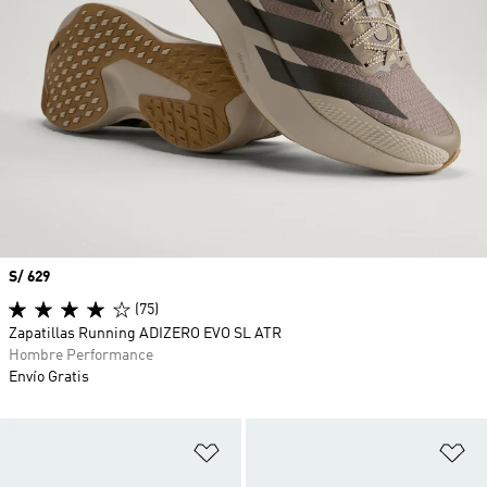
Precio
S/ 629
(75)
Zapatillas Running ADIZERO EVO SL ATR
Hombre Performance
Envío Gratis
Añadir a la lista de deseos
Añ