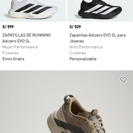
Precio
S/ 599
Precio
S/ 529
ZAPATILLAS DE RUNNING
Zapatillas Adizero EVO SL para
Adizero EVO SL
Jóvenes
Mujer Performance
Niño Performance
9 colores
2 colores
Envío Gratis
Personalizable
Añ