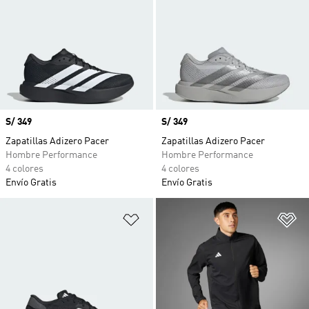
Precio
S/ 349
Precio
S/ 349
Zapatillas Adizero Pacer
Zapatillas Adizero Pacer
Hombre Performance
Hombre Performance
4 colores
4 colores
Envío Gratis
Envío Gratis
Añadir a la lista de deseos
Añ