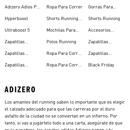
Adizero Adios Pro
Ropa Para Correr
Gorras Para
4
Correr
Hyperboost
Shorts Running
Shorts Running
Hombre
Ultraboost 5
Mochilas Para
Accesorios
Correr
Running
Zapatillas
Polos Running
Zapatillas
Running Hombre
Running En
Zapatillas
Ropa Para Correr
Zapatillas
Oferta
Running
Hombre
Running Negras
Zapatillas
Ropa Para Correr
Black Friday
Running Mujer
Mujer
ADIZERO
Los amantes del running saben lo importante que es elegir
el calzado adecuado para que las carreras por el duro
asfalto de la ciudad no se conviertan en un infierno. Por
tanto, si vas a jugártelo todo a una carta, asegúrate de que