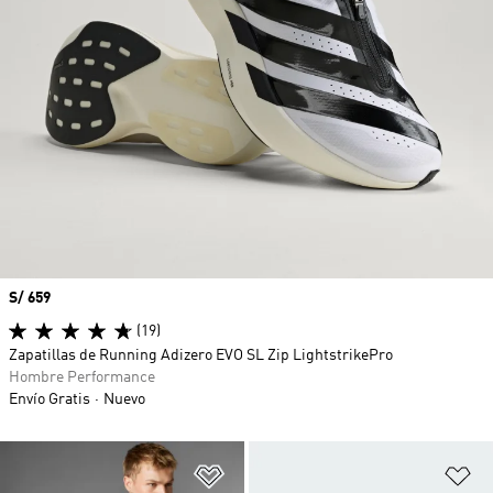
Precio
S/ 659
(19)
Zapatillas de Running Adizero EVO SL Zip LightstrikePro
Hombre Performance
Envío Gratis
Nuevo
Añadir a la lista de deseos
Añ