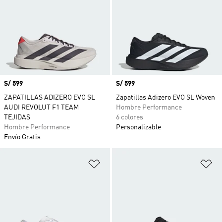
Precio
S/ 599
Precio
S/ 599
ZAPATILLAS ADIZERO EVO SL
Zapatillas Adizero EVO SL Woven
AUDI REVOLUT F1 TEAM
Hombre Performance
TEJIDAS
6 colores
Hombre Performance
Personalizable
Envío Gratis
Añadir a la lista de deseos
Añ