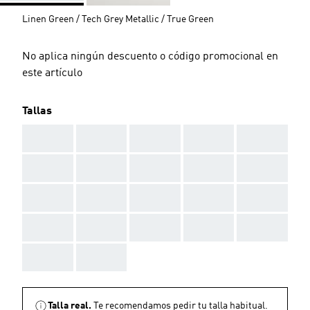
Linen Green / Tech Grey Metallic / True Green
No aplica ningún descuento o código promocional en
este artículo
Tallas
AAA
AAA
AAA
AAA
AAA
AAA
AAA
AAA
AAA
AAA
AAA
AAA
AAA
AAA
AAA
AAA
AAA
AAA
AAA
AAA
AAA
AAA
Talla real.
Te recomendamos pedir tu talla habitual.