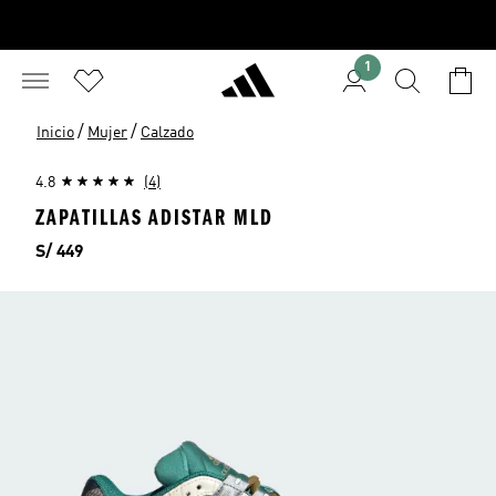
1
/
/
Inicio
Mujer
Calzado
4.8
(4)
ZAPATILLAS ADISTAR MLD
Precio
S/ 449