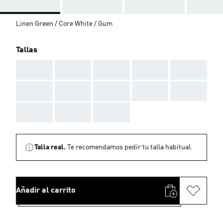
Linen Green / Core White / Gum
Tallas
AAA
AAA
AAA
AAA
AAA
AAA
AAA
AAA
AAA
AAA
AAA
AAA
AAA
Talla real.
Te recomendamos pedir tu talla habitual.
Añadir al carrito