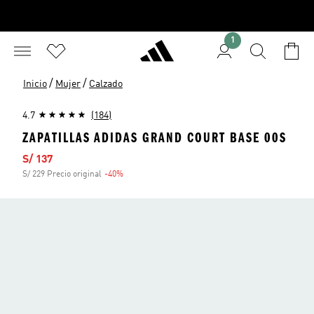
1
/
/
Inicio
Mujer
Calzado
4.7
(184)
ZAPATILLAS ADIDAS GRAND COURT BASE 00S
Precio de venta
S/ 137
S/ 229 Precio original
-40%
Descuento