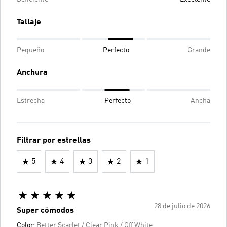
Tallaje
Pequeño
Perfecto
Grande
Anchura
Estrecha
Perfecto
Ancha
Filtrar por estrellas
5
4
3
2
1
28 de julio de 2026
Super cómodos
Color:
Better Scarlet / Clear Pink / Off White