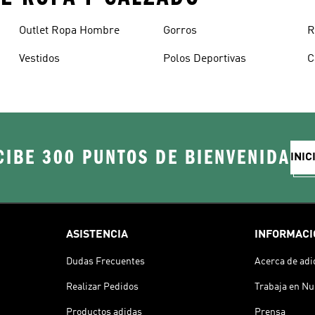
Outlet Ropa Hombre
Gorros
R
Vestidos
Polos Deportivas
C
CIBE 300 PUNTOS DE BIENVENIDA
INIC
ASISTENCIA
INFORMACI
Dudas Frecuentes
Acerca de adi
Realizar Pedidos
Trabaja en Nu
Productos adidas
Prensa