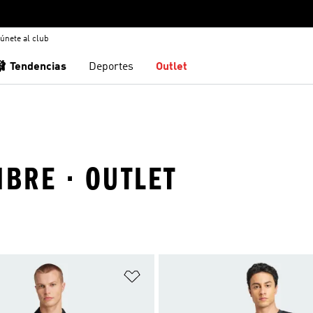
únete al club
🩰 Tendencias
Deportes
Outlet
MBRE · OUTLET
sta de deseos
Añadir a la lista de deseos