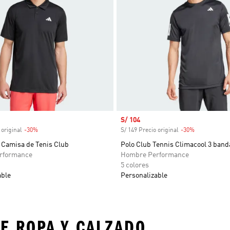
venta
Precio de venta
S/ 104
 original
-30%
Descuento
S/ 149 Precio original
-30%
Descuento
 Camisa de Tenis Club
Polo Club Tennis Climacool 3 band
rformance
Hombre Performance
5 colores
able
Personalizable
E ROPA Y CALZADO