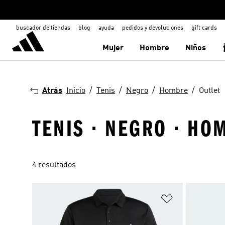
buscador de tiendas
blog
ayuda
pedidos y devoluciones
gift cards
Mujer
Hombre
Niños
Atrás
Inicio
Tenis
Negro
Hombre
Outlet
TENIS · NEGRO · HO
4 resultados
Añadir a la li