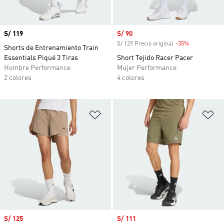
Precio
S/ 119
Precio de venta
S/ 90
S/ 129 Precio original
-30%
Descuento
Shorts de Entrenamiento Train
Essentials Piqué 3 Tiras
Short Tejido Racer Pacer
Hombre Performance
Mujer Performance
2 colores
4 colores
Añadir a la lista de deseos
Añ
Precio de venta
S/ 125
Precio de venta
S/ 111