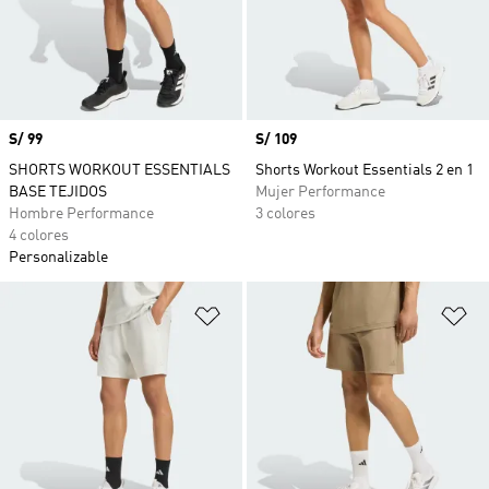
Precio
S/ 99
Precio
S/ 109
SHORTS WORKOUT ESSENTIALS
Shorts Workout Essentials 2 en 1
BASE TEJIDOS
Mujer Performance
Hombre Performance
3 colores
4 colores
Personalizable
Añadir a la lista de deseos
Añ