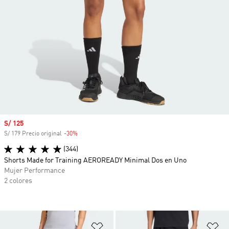
Precio de venta
S/ 125
S/ 179 Precio original
-30%
Descuento
(344)
Shorts Made for Training AEROREADY Minimal Dos en Uno
Mujer Performance
2 colores
Añadir a la lista de deseos
Añ