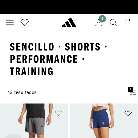
1
SENCILLO · SHORTS ·
PERFORMANCE ·
TRAINING
4
43 resultados
Añadir a la lista de deseos
Añ