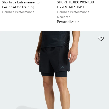
Shorts de Entrenamiento
SHORT TEJIDO WORKOUT
Designed for Training
ESSENTIALS BASE
Hombre Performance
Hombre Performance
4 colores
Personalizable
Añ