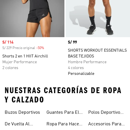
Precio de venta
S/ 114
Precio
S/ 99
S/ 229 Precio original
-50%
Descuento
SHORTS WORKOUT ESSENTIALS
Shorts 2 en 1 HIIT Airchill
BASE TEJIDOS
Mujer Performance
Hombre Performance
2 colores
4 colores
Personalizable
NUESTRAS CATEGORÍAS DE ROPA
Y CALZADO
Buzos Deportivos
Guantes Para El
Polos Deportivos
Gym
Con Cuello
De Vuelta Al
Ropa Para Hacer
Accesorios Para
Camisero