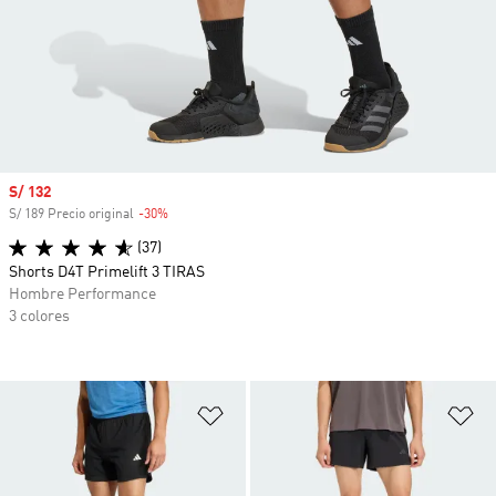
Precio de venta
S/ 132
S/ 189 Precio original
-30%
Descuento
(37)
Shorts D4T Primelift 3 TIRAS
Hombre Performance
3 colores
Añadir a la lista de deseos
Añ