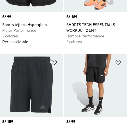
Precio
S/ 99
Precio
S/ 189
Shorts tejidos Hyperglam
SHORTS TECH ESSENTIALS
Mujer Performance
WORKOUT 2 EN 1
2 colores
Hombre Performance
Personalizable
2 colores
Añadir a la lista de deseos
Añ
Precio
S/ 159
Precio
S/ 99