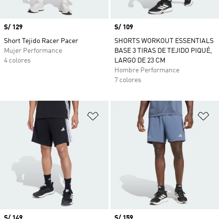
Precio
S/ 129
Precio
S/ 109
Short Tejido Racer Pacer
SHORTS WORKOUT ESSENTIALS
Mujer Performance
BASE 3 TIRAS DE TEJIDO PIQUÉ,
4 colores
LARGO DE 23 CM
Hombre Performance
7 colores
Añadir a la lista de deseos
Añ
Precio
S/ 149
Precio
S/ 159