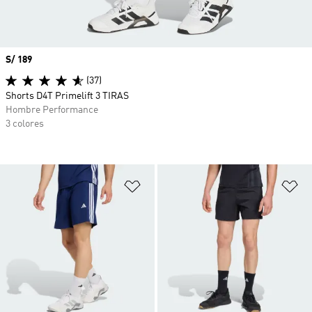
Precio
S/ 189
(37)
Shorts D4T Primelift 3 TIRAS
Hombre Performance
3 colores
Añadir a la lista de deseos
Añ