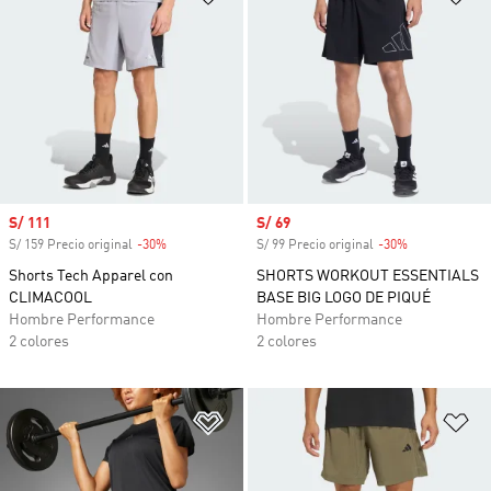
Precio de venta
S/ 111
Precio de venta
S/ 69
S/ 159 Precio original
-30%
Descuento
S/ 99 Precio original
-30%
Descuento
Shorts Tech Apparel con
SHORTS WORKOUT ESSENTIALS
CLIMACOOL
BASE BIG LOGO DE PIQUÉ
Hombre Performance
Hombre Performance
2 colores
2 colores
Añadir a la lista de deseos
Añ