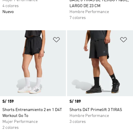
Mujer Performance
BASE 3 TIRAS DE TEJIDO PIQUÉ,
4 colores
LARGO DE 23 CM
Nuevo
Hombre Performance
7 colores
Añadir a la lista de deseos
Añ
Precio
S/ 159
Precio
S/ 189
Shorts Entrenamiento 2 en 1 D4T
Shorts D4T Primelift 3 TIRAS
Workout Go To
Hombre Performance
Mujer Performance
3 colores
2 colores