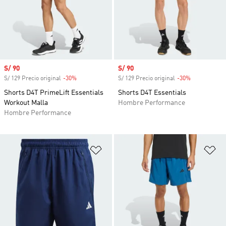
Precio de venta
S/ 90
Precio de venta
S/ 90
S/ 129 Precio original
-30%
Descuento
S/ 129 Precio original
-30%
Descuento
Shorts D4T PrimeLift Essentials
Shorts D4T Essentials
Workout Malla
Hombre Performance
Hombre Performance
Añadir a la lista de deseos
Añ