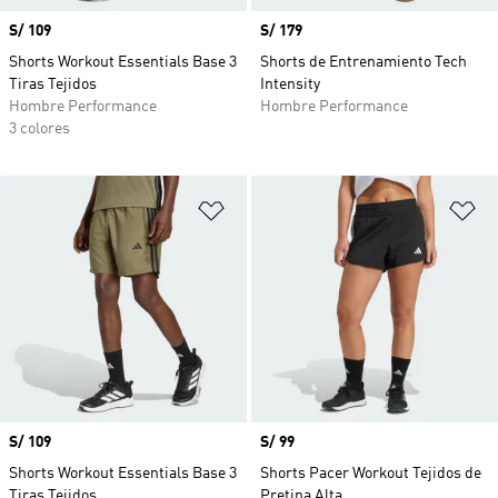
Precio
S/ 109
Precio
S/ 179
Shorts Workout Essentials Base 3
Shorts de Entrenamiento Tech
Tiras Tejidos
Intensity
Hombre Performance
Hombre Performance
3 colores
Añadir a la lista de deseos
Añ
Precio
S/ 109
Precio
S/ 99
Shorts Workout Essentials Base 3
Shorts Pacer Workout Tejidos de
Tiras Tejidos
Pretina Alta