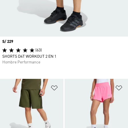
Precio
S/ 229
(63)
SHORTS D4T WORKOUT 2 EN 1
Hombre Performance
Añadir a la lista de deseos
Añ