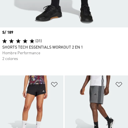
Precio
S/ 189
(31)
SHORTS TECH ESSENTIALS WORKOUT 2 EN 1
Hombre Performance
2 colores
Añadir a la lista de deseos
Añ