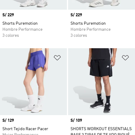
Precio
S/ 229
Precio
S/ 229
Shorts Puremotion
Shorts Puremotion
Hombre Performance
Hombre Performance
3 colores
3 colores
Añadir a la lista de deseos
Añ
Precio
S/ 129
Precio
S/ 109
Short Tejido Racer Pacer
SHORTS WORKOUT ESSENTIALS