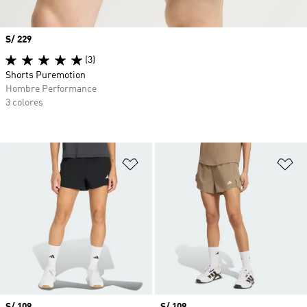
Precio
S/ 229
(3)
Shorts Puremotion
Hombre Performance
3 colores
Añadir a la lista de deseos
Añ