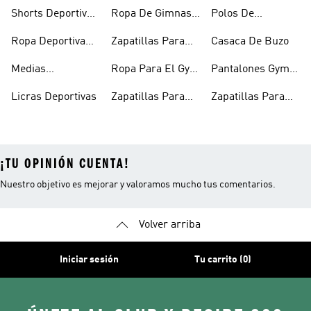
Fitness
Ejercicio
Hacer Ejercicio
Shorts Deportivos
Ropa De Gimnasio
Polos De
Mujer
Mujer
Entrenamiento
Ropa Deportiva
Zapatillas Para
Casaca De Buzo
Hombre
Entrenar Mujer
Medias
Ropa Para El Gym
Pantalones Gym
Deportivas
Mujeres
Hombre
Licras Deportivas
Zapatillas Para
Zapatillas Para
Entrenar
Gym Hombre
¡TU OPINIÓN CUENTA!
Nuestro objetivo es mejorar y valoramos mucho tus comentarios.
Volver arriba
Iniciar sesión
Tu carrito (0)