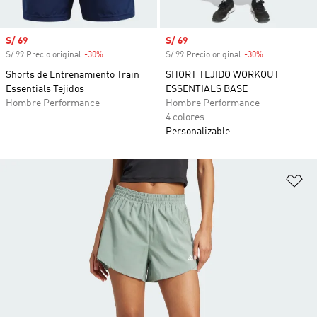
Precio de venta
S/ 69
Precio de venta
S/ 69
S/ 99 Precio original
-30%
Descuento
S/ 99 Precio original
-30%
Descuento
Shorts de Entrenamiento Train
SHORT TEJIDO WORKOUT
Essentials Tejidos
ESSENTIALS BASE
Hombre Performance
Hombre Performance
4 colores
Personalizable
Añ