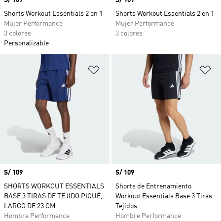
Precio
S/ 109
Precio
S/ 109
Shorts Workout Essentials 2 en 1
Shorts Workout Essentials 2 en 1
Mujer Performance
Mujer Performance
3 colores
3 colores
Personalizable
Añadir a la lista de deseos
Añ
Precio
S/ 109
Precio
S/ 109
SHORTS WORKOUT ESSENTIALS
Shorts de Entrenamiento
BASE 3 TIRAS DE TEJIDO PIQUÉ,
Workout Essentials Base 3 Tiras
LARGO DE 23 CM
Tejidos
Hombre Performance
Hombre Performance