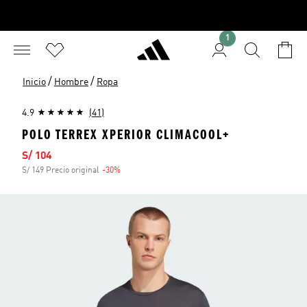
1
/
/
Inicio
Hombre
Ropa
4.9
(41)
POLO TERREX XPERIOR CLIMACOOL+
Precio de venta
S/ 104
S/ 149 Precio original
-30%
Descuento