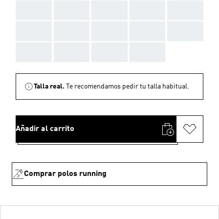
AAA
AAA
AAA
AAA
AAA
AAA
AAA
AAA
AAA
AAA
AAA
AAA
AAA
AAA
Talla real.
Te recomendamos pedir tu talla habitual.
Añadir al carrito
Comprar polos running