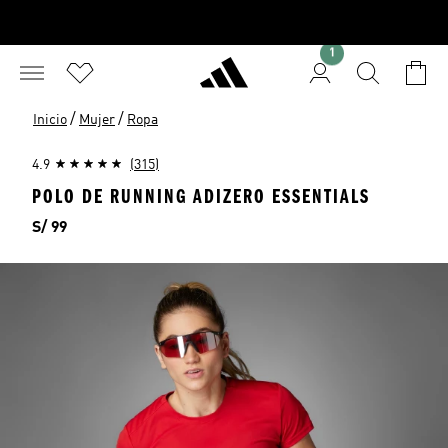
1
/
/
Inicio
Mujer
Ropa
4.9
(315)
POLO DE RUNNING ADIZERO ESSENTIALS
Precio
S/ 99