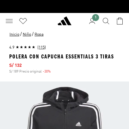
1
/
/
Inicio
Niño
Ropa
4.9
(115)
POLERA CON CAPUCHA ESSENTIALS 3 TIRAS
Precio de venta
S/ 132
S/ 189 Precio original
-30%
Descuento