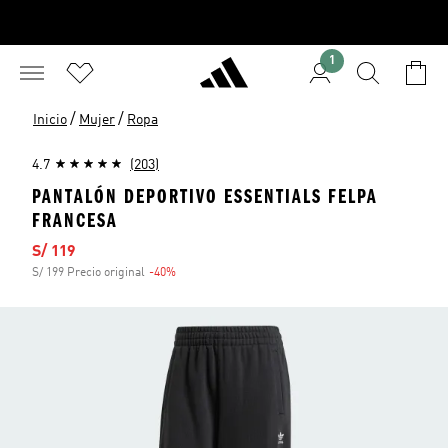
1
/
/
Inicio
Mujer
Ropa
4.7
(203)
PANTALÓN DEPORTIVO ESSENTIALS FELPA
FRANCESA
Precio de venta
S/ 119
S/ 199 Precio original
-40%
Descuento