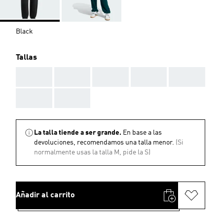
Black
Tallas
AAA
AAA
AAA
AAA
AAA
AAA
AAA
La talla tiende a ser grande.
En base a las
devoluciones, recomendamos una talla menor.
(Si
normalmente usas la talla M, pide la S)
Añadir al carrito