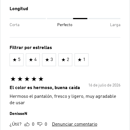
Longitud
Corta
Perfecto
Larga
Filtrar por estrellas
5
4
3
2
1
16 de julio de 2026
El color es hermoso, buena caída
Hermoso el pantalón, fresco y ligero, muy agradable
de usar
DenisseN
¿Útil?
0
0
Denunciar comentario