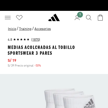
1
/
/
Inicio
Training
Accesorios
4.8
(1870)
MEDIAS ACOLCHADAS AL TOBILLO
SPORTSWEAR 3 PARES
Precio de venta
S/ 19
S/ 39 Precio original
-50%
Descuento