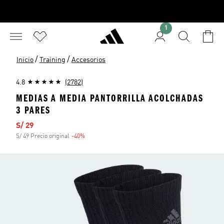
1
/
/
Inicio
Training
Accesorios
4.8
(2782)
MEDIAS A MEDIA PANTORRILLA ACOLCHADAS
3 PARES
Precio de venta
S/ 29
S/ 49 Precio original
-40%
Descuento