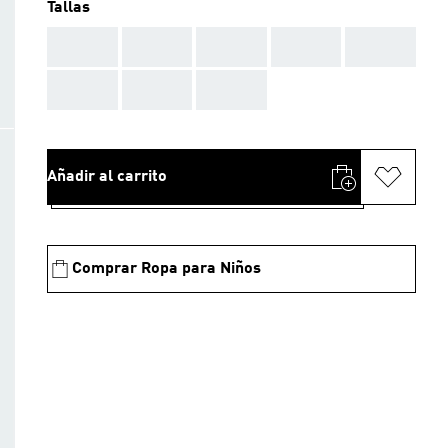
Tallas
AAA
AAA
AAA
AAA
AAA
AAA
AAA
AAA
Añadir al carrito
Comprar Ropa para Niños