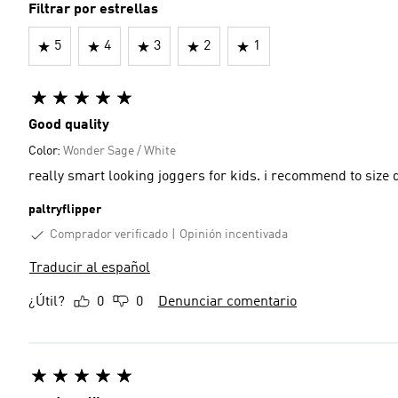
Filtrar por estrellas
5
4
3
2
1
Good quality
Color:
Wonder Sage / White
really smart looking joggers for kids. i recommend to size
paltryflipper
Comprador verificado
Opinión incentivada
Traducir al español
¿Útil?
0
0
Denunciar comentario