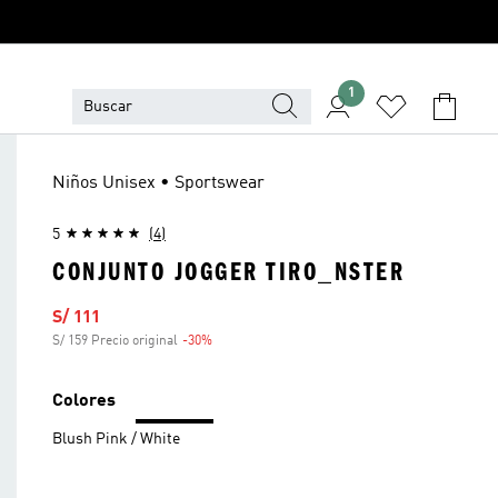
1
Niños Unisex • Sportswear
5
(4)
CONJUNTO JOGGER TIRO_NSTER
Precio de venta
S/ 111
S/ 159 Precio original
-30%
Descuento
Colores
Blush Pink / White