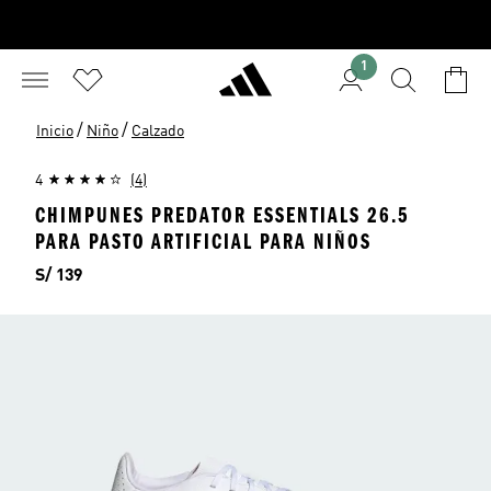
1
/
/
Inicio
Niño
Calzado
4
(4)
CHIMPUNES PREDATOR ESSENTIALS 26.5
PARA PASTO ARTIFICIAL PARA NIÑOS
Precio
S/ 139