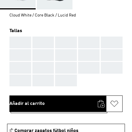
Cloud White / Core Black / Lucid Red
Tallas
AAA
AAA
AAA
AAA
AAA
AAA
AAA
AAA
AAA
AAA
AAA
AAA
AAA
AAA
AAA
AAA
AAA
AAA
Añadir al carrito
Comprar zapatos fútbol niños