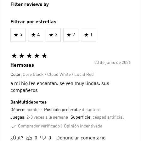
Filter reviews by
Filtrar por estrellas
5
4
3
2
1
23 de junio de 2026
Hermosas
Color:
Core Black / Cloud White / Lucid Red
a mi hio les encantan. se ven muy lindas. sus
compañeros
DanMultideportes
Género:
hombre
Posición preferida:
delantero
Juegas:
2-3 veces a la semana
Superficie:
césped artificial
Comprador verificado
Opinión incentivada
¿Útil?
0
0
Denunciar comentario