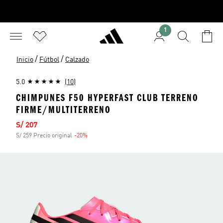
1
/
/
Inicio
Fútbol
Calzado
5.0
(10)
CHIMPUNES F50 HYPERFAST CLUB TERRENO
FIRME/MULTITERRENO
Precio de venta
S/ 207
S/ 259 Precio original
-20%
Descuento