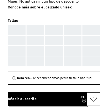
Mujer. No aplica ningún tipo de descuento.
Conoce más sobre el calzado unisex
Tallas
AAA
AAA
AAA
AAA
AAA
AAA
AAA
AAA
AAA
AAA
AAA
AAA
AAA
AAA
AAA
AAA
AAA
AAA
AAA
AAA
Talla real.
Te recomendamos pedir tu talla habitual.
Añadir al carrito