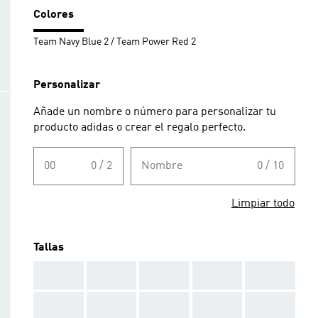
Colores
Team Navy Blue 2 / Team Power Red 2
Personalizar
Añade un nombre o número para personalizar tu
producto adidas o crear el regalo perfecto.
00
0 / 2
Nombre
0 / 10
Limpiar todo
Tallas
AAA
AAA
AAA
AAA
AAA
AAA
AAA
AAA
AAA
AAA