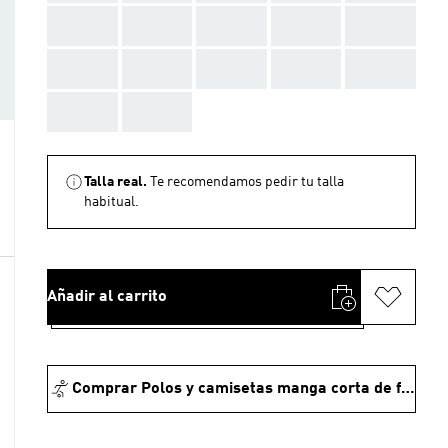
AAA
AAA
AAA
AAA
AAA
AAA
AAA
AAA
AAA
AAA
AAA
AAA
Talla real.
Te recomendamos pedir tu talla
habitual.
Añadir al carrito
Comprar Polos y camisetas manga corta de fútbol