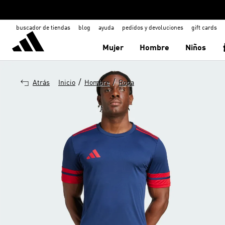
buscador de tiendas
blog
ayuda
pedidos y devoluciones
gift cards
Mujer
Hombre
Niños
/
/
Atrás
Inicio
Hombre
Ropa