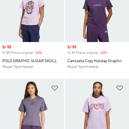
Precio de venta
S/ 53
Precio de venta
S/ 53
S/ 89 Precio original
-40%
Descuento
S/ 89 Precio original
-40%
Descuento
POLO GRAPHIC SUGAR SKULL
Camiseta Cozy Holiday Graphic
Mujer Sportswear
Mujer Sportswear
Añadir a la lista de deseos
Añ