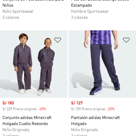
Niños
Estampado
Niño Sportswear
Hombre Sportswear
2 colores
3 colores
Añadir a la lista de deseos
Añ
Precio de venta
S/ 183
Precio de venta
S/ 127
S/ 229 Precio original
-20%
Descuento
S/ 159 Precio original
-20%
Descuento
Conjunto adidas Minecraft
Pantalón adidas Minecraft
Holgado Cuello Redondo
Holgado
Niño Originals
Niño Originals