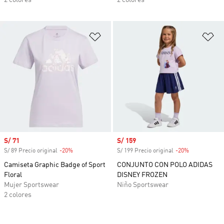
2 colores
2 colores
Añadir a la lista de deseos
Añ
Precio de venta
S/ 71
Precio de venta
S/ 159
S/ 89 Precio original
-20%
Descuento
S/ 199 Precio original
-20%
Descuento
Camiseta Graphic Badge of Sport
CONJUNTO CON POLO ADIDAS
Floral
DISNEY FROZEN
Mujer Sportswear
Niño Sportswear
2 colores