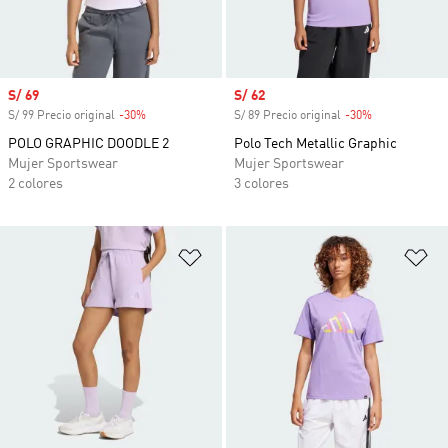
Precio de venta
S/ 69
Precio de venta
S/ 62
S/ 99 Precio original
-30%
Descuento
S/ 89 Precio original
-30%
Descuento
POLO GRAPHIC DOODLE 2
Polo Tech Metallic Graphic
Mujer Sportswear
Mujer Sportswear
2 colores
3 colores
Añadir a la lista de deseos
Añ