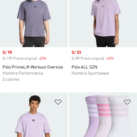
Precio de venta
S/ 95
Precio de venta
S/ 53
S/ 159 Precio original
-40%
Descuento
S/ 89 Precio original
-40%
Descuento
Polo PrimeLift Workout Oversize
Polo ALL SZN
Hombre Performance
Hombre Sportswear
2 colores
Añadir a la lista de deseos
Añ