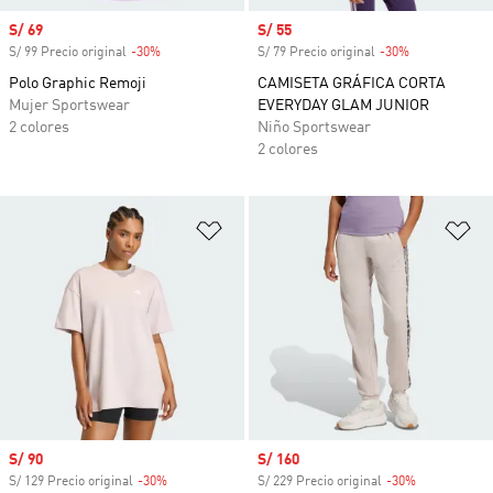
Precio de venta
S/ 69
Precio de venta
S/ 55
S/ 99 Precio original
-30%
Descuento
S/ 79 Precio original
-30%
Descuento
Polo Graphic Remoji
CAMISETA GRÁFICA CORTA
Mujer Sportswear
EVERYDAY GLAM JUNIOR
2 colores
Niño Sportswear
2 colores
Añadir a la lista de deseos
Añ
Precio de venta
S/ 90
Precio de venta
S/ 160
S/ 129 Precio original
-30%
Descuento
S/ 229 Precio original
-30%
Descuento