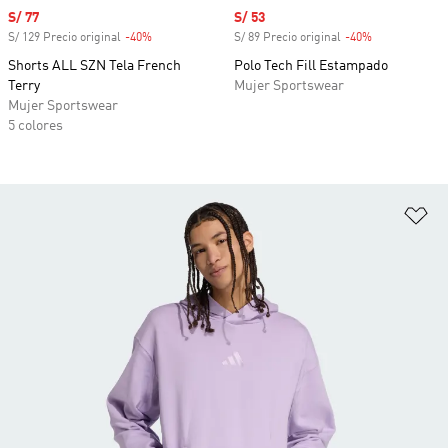
Precio de venta
S/ 77
Precio de venta
S/ 53
S/ 129 Precio original
-40%
Descuento
S/ 89 Precio original
-40%
Descuento
Shorts ALL SZN Tela French
Polo Tech Fill Estampado
Terry
Mujer Sportswear
Mujer Sportswear
5 colores
Añ