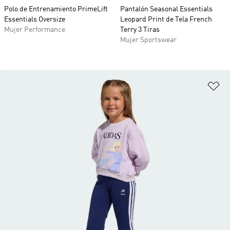
Polo de Entrenamiento PrimeLift
Pantalón Seasonal Essentials
Essentials Oversize
Leopard Print de Tela French
Mujer Performance
Terry 3 Tiras
Mujer Sportswear
Añ