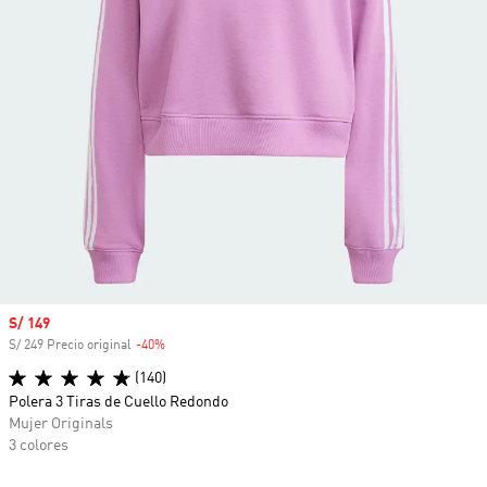
Precio de venta
S/ 149
S/ 249 Precio original
-40%
Descuento
(140)
Polera 3 Tiras de Cuello Redondo
Mujer Originals
3 colores