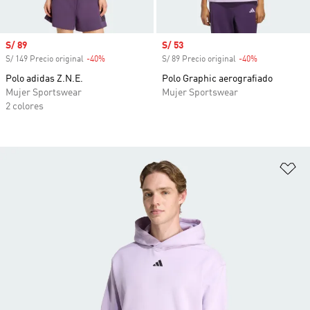
Precio de venta
S/ 89
Precio de venta
S/ 53
S/ 149 Precio original
-40%
Descuento
S/ 89 Precio original
-40%
Descuento
Polo adidas Z.N.E.
Polo Graphic aerografiado
Mujer Sportswear
Mujer Sportswear
2 colores
Añ