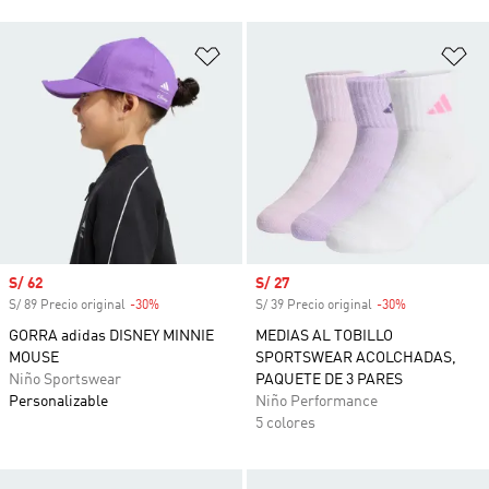
Añadir a la lista de deseos
Añ
Precio de venta
S/ 62
Precio de venta
S/ 27
S/ 89 Precio original
-30%
Descuento
S/ 39 Precio original
-30%
Descuento
GORRA adidas DISNEY MINNIE
MEDIAS AL TOBILLO
MOUSE
SPORTSWEAR ACOLCHADAS,
Niño Sportswear
PAQUETE DE 3 PARES
Personalizable
Niño Performance
5 colores