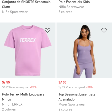
Conjunto de SHORTS Seasonals
Polo Essentials Kids
Glam
Niño Sportswear
Niño Sportswear
5 colores
Añadir a la lista de deseos
Añ
Precio de venta
S/ 55
Precio de venta
S/ 55
S/ 69 Precio original
-20%
Descuento
S/ 79 Precio original
-30%
Descuento
Polo Terrex Multi Logo para
Top Seasonal Essentials
Niños
Acanalado
Niño TERREX
Mujer Sportswear
2 colores
2 colores