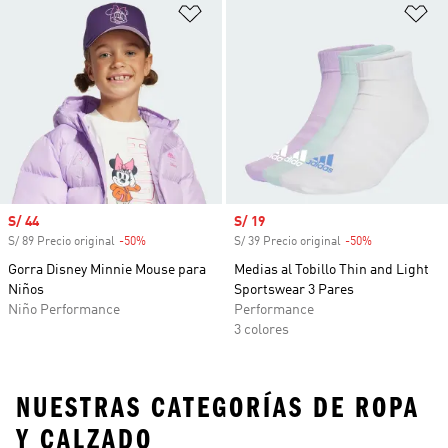
Añadir a la lista de deseos
Añ
Precio de venta
S/ 44
Precio de venta
S/ 19
S/ 89 Precio original
-50%
Descuento
S/ 39 Precio original
-50%
Descuento
Gorra Disney Minnie Mouse para
Medias al Tobillo Thin and Light
Niños
Sportswear 3 Pares
Niño Performance
Performance
3 colores
NUESTRAS CATEGORÍAS DE ROPA
Y CALZADO