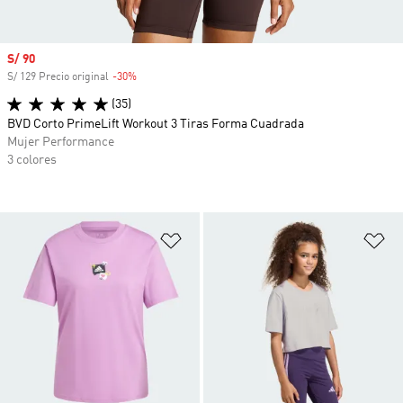
Precio de venta
S/ 90
S/ 129 Precio original
-30%
Descuento
(35)
BVD Corto PrimeLift Workout 3 Tiras Forma Cuadrada
Mujer Performance
3 colores
Añadir a la lista de deseos
Añ