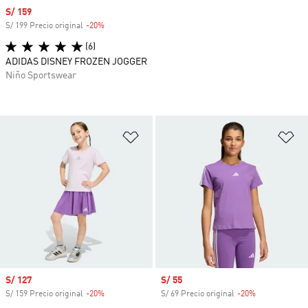
Precio de venta
S/ 159
S/ 199 Precio original
-20%
Descuento
(6)
ADIDAS DISNEY FROZEN JOGGER
Niño Sportswear
Añadir a la lista de deseos
Añ
Precio de venta
S/ 127
Precio de venta
S/ 55
S/ 159 Precio original
-20%
Descuento
S/ 69 Precio original
-20%
Descuento