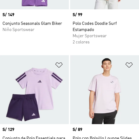
Precio
S/ 149
Precio
S/ 99
Conjunto Seasonals Glam Biker
Polo Codes Doodle Surf
Niño Sportswear
Estampado
Mujer Sportswear
2 colores
Añadir a la lista de deseos
Añ
Precio
S/ 129
Precio
S/ 89
Conjunto de Polo Essentials para
Polo con Bolsillo Lounge Slides