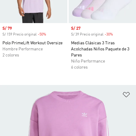
Precio de venta
S/ 79
Precio de venta
S/ 27
S/ 159 Precio original
-50%
Descuento
S/ 39 Precio original
-30%
Descuento
Polo PrimeLift Workout Oversize
Medias Clásicas 3 Tiras
Hombre Performance
Acolchadas Niños Paquete de 3
2 colores
Pares
Niño Performance
6 colores
Añ