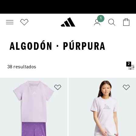
1
ALGODÓN · PÚRPURA
2
38 resultados
Añadir a la lista de deseos
Añ