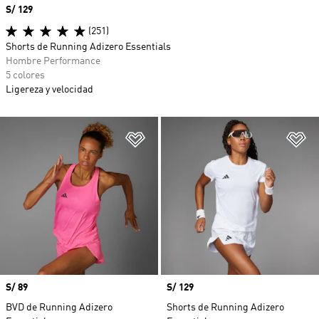
Precio
S/ 129
(251)
Shorts de Running Adizero Essentials
Hombre Performance
5 colores
Ligereza y velocidad
Añadir a la lista de deseos
Añ
Precio
S/ 89
Precio
S/ 129
BVD de Running Adizero
Shorts de Running Adizero