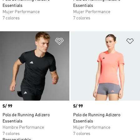
Essentials
Essentials
Mujer Performance
Mujer Performance
7 colores
7 colores
Añadir a la lista de deseos
Añ
Precio
S/ 99
Precio
S/ 99
Polo de Running Adizero
Polo de Running Adizero
Essentials
Essentials
Hombre Performance
Mujer Performance
7 colores
7 colores