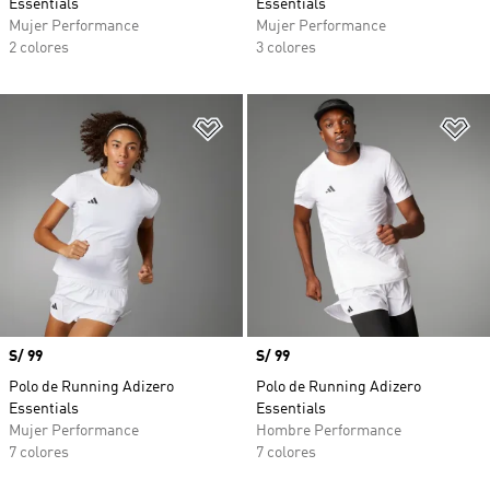
Essentials
Essentials
Mujer Performance
Mujer Performance
2 colores
3 colores
Añadir a la lista de deseos
Añ
Precio
S/ 99
Precio
S/ 99
Polo de Running Adizero
Polo de Running Adizero
Essentials
Essentials
Mujer Performance
Hombre Performance
7 colores
7 colores