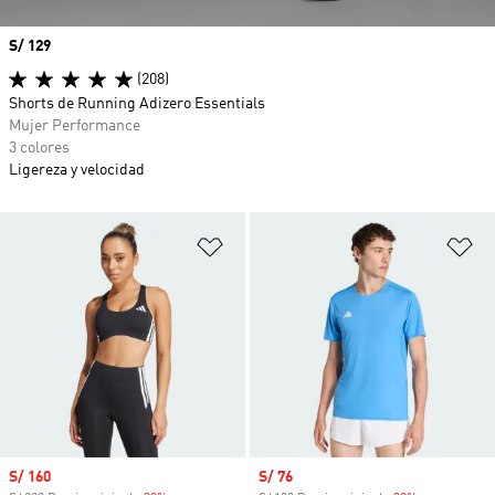
Precio
S/ 129
(208)
Shorts de Running Adizero Essentials
Mujer Performance
3 colores
Ligereza y velocidad
Añadir a la lista de deseos
Añ
Precio de venta
S/ 160
Precio de venta
S/ 76