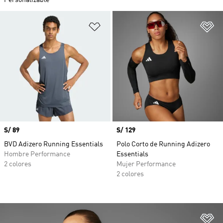
Personalizable
Añadir a la lista de deseos
Añ
Precio
S/ 89
Precio
S/ 129
BVD Adizero Running Essentials
Polo Corto de Running Adizero
Hombre Performance
Essentials
2 colores
Mujer Performance
2 colores
Añ