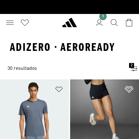
1
ADIZERO · AEROREADY
2
30 resultados
Añadir a la lista de deseos
Añ