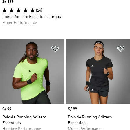
Precio
S/ 199
(24)
Licras Adizero Essentials Largas
Mujer Performance
Añadir a la lista de deseos
Añ
Precio
S/ 99
Precio
S/ 99
Polo de Running Adizero
Polo de Running Adizero
Essentials
Essentials
Hombre Performance
Mujer Performance