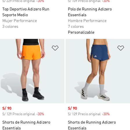
S/ 229 Precio original
-30%
Descuento
S/ 109 Precio original
-30%
Descuento
Top Deportivo Adizero Run
Polo de Running Adizero
Soporte Medio
Essentials
Mujer Performance
Hombre Performance
3 colores
7 colores
Personalizable
Añadir a la lista de deseos
Añ
Precio de venta
S/ 90
Precio de venta
S/ 90
S/ 129 Precio original
-30%
Descuento
S/ 129 Precio original
-30%
Descuento
Shorts de Running Adizero
Shorts de Running Adizero
Essentials
Essentials