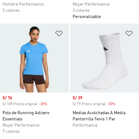
Hombre Performance
Mujer Performance
5 colores
3 colores
Personalizable
Añadir a la lista de deseos
Añ
Precio de venta
S/ 76
Precio de venta
S/ 39
S/ 109 Precio original
-30%
Descuento
S/ 79 Precio original
-50%
Descuento
Polo de Running Adizero
Medias Acolchadas A Media
Essentials
Pantorrilla Tenis 1 Par
Mujer Performance
Performance
7 colores