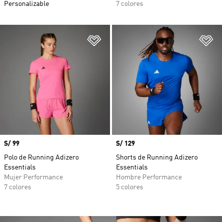
Personalizable
7 colores
Añadir a la lista de deseos
Añ
Precio
S/ 99
Precio
S/ 129
Polo de Running Adizero
Shorts de Running Adizero
Essentials
Essentials
Mujer Performance
Hombre Performance
7 colores
5 colores