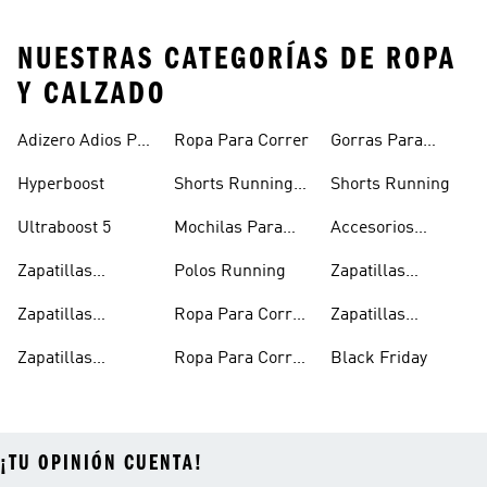
NUESTRAS CATEGORÍAS DE ROPA
Y CALZADO
Adizero Adios Pro
Ropa Para Correr
Gorras Para
4
Correr
Hyperboost
Shorts Running
Shorts Running
Hombre
Ultraboost 5
Mochilas Para
Accesorios
Correr
Running
Zapatillas
Polos Running
Zapatillas
Running Hombre
Running En
Zapatillas
Ropa Para Correr
Zapatillas
Oferta
Running
Hombre
Running Negras
Zapatillas
Ropa Para Correr
Black Friday
Running Mujer
Mujer
¡TU OPINIÓN CUENTA!