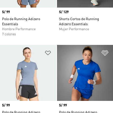
Precio
S/ 99
Precio
S/ 129
Polo de Running Adizero
Shorts Cortos de Running
Essentials
Adizero Essentials
Hombre Performance
Mujer Performance
7 colores
Añadir a la lista de deseos
Añ
Precio
S/ 99
Precio
S/ 99
Polo de Running Adizero
Polo de Running Adizero