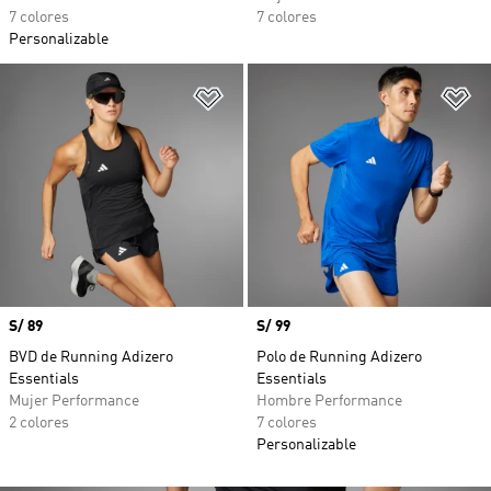
7 colores
7 colores
Personalizable
Añadir a la lista de deseos
Añ
Precio
S/ 89
Precio
S/ 99
BVD de Running Adizero
Polo de Running Adizero
Essentials
Essentials
Mujer Performance
Hombre Performance
2 colores
7 colores
Personalizable