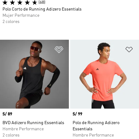
(68)
Polo Corto de Running Adizero Essentials
Mujer Performance
2 colores
Añadir a la lista de deseos
Añ
Precio
S/ 89
Precio
S/ 99
BVD Adizero Running Essentials
Polo de Running Adizero
Hombre Performance
Essentials
2 colores
Hombre Performance